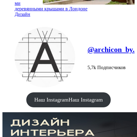
ми
деревянными крышами в Лондоне
Дизайн
@archicon_by.
5,7k Подписчиков
Наш Instagram
Наш Instagram