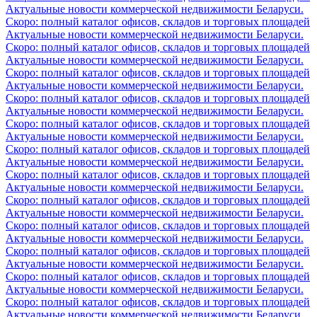
Актуальные новости коммерческой недвижимости Беларуси.
Скоро: полный каталог офисов, складов и торговых площадей
Актуальные новости коммерческой недвижимости Беларуси.
Скоро: полный каталог офисов, складов и торговых площадей
Актуальные новости коммерческой недвижимости Беларуси.
Скоро: полный каталог офисов, складов и торговых площадей
Актуальные новости коммерческой недвижимости Беларуси.
Скоро: полный каталог офисов, складов и торговых площадей
Актуальные новости коммерческой недвижимости Беларуси.
Скоро: полный каталог офисов, складов и торговых площадей
Актуальные новости коммерческой недвижимости Беларуси.
Скоро: полный каталог офисов, складов и торговых площадей
Актуальные новости коммерческой недвижимости Беларуси.
Скоро: полный каталог офисов, складов и торговых площадей
Актуальные новости коммерческой недвижимости Беларуси.
Скоро: полный каталог офисов, складов и торговых площадей
Актуальные новости коммерческой недвижимости Беларуси.
Скоро: полный каталог офисов, складов и торговых площадей
Актуальные новости коммерческой недвижимости Беларуси.
Скоро: полный каталог офисов, складов и торговых площадей
Актуальные новости коммерческой недвижимости Беларуси.
Скоро: полный каталог офисов, складов и торговых площадей
Актуальные новости коммерческой недвижимости Беларуси.
Скоро: полный каталог офисов, складов и торговых площадей
Актуальные новости коммерческой недвижимости Беларуси.