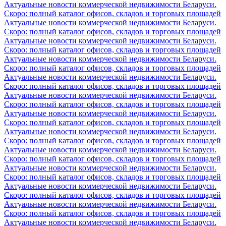
Актуальные новости коммерческой недвижимости Беларуси.
Скоро: полный каталог офисов, складов и торговых площадей
Актуальные новости коммерческой недвижимости Беларуси.
Скоро: полный каталог офисов, складов и торговых площадей
Актуальные новости коммерческой недвижимости Беларуси.
Скоро: полный каталог офисов, складов и торговых площадей
Актуальные новости коммерческой недвижимости Беларуси.
Скоро: полный каталог офисов, складов и торговых площадей
Актуальные новости коммерческой недвижимости Беларуси.
Скоро: полный каталог офисов, складов и торговых площадей
Актуальные новости коммерческой недвижимости Беларуси.
Скоро: полный каталог офисов, складов и торговых площадей
Актуальные новости коммерческой недвижимости Беларуси.
Скоро: полный каталог офисов, складов и торговых площадей
Актуальные новости коммерческой недвижимости Беларуси.
Скоро: полный каталог офисов, складов и торговых площадей
Актуальные новости коммерческой недвижимости Беларуси.
Скоро: полный каталог офисов, складов и торговых площадей
Актуальные новости коммерческой недвижимости Беларуси.
Скоро: полный каталог офисов, складов и торговых площадей
Актуальные новости коммерческой недвижимости Беларуси.
Скоро: полный каталог офисов, складов и торговых площадей
Актуальные новости коммерческой недвижимости Беларуси.
Скоро: полный каталог офисов, складов и торговых площадей
Актуальные новости коммерческой недвижимости Беларуси.