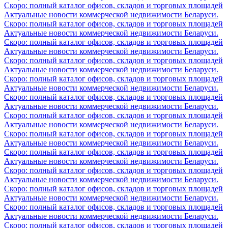
Скоро: полный каталог офисов, складов и торговых площадей
Актуальные новости коммерческой недвижимости Беларуси.
Скоро: полный каталог офисов, складов и торговых площадей
Актуальные новости коммерческой недвижимости Беларуси.
Скоро: полный каталог офисов, складов и торговых площадей
Актуальные новости коммерческой недвижимости Беларуси.
Скоро: полный каталог офисов, складов и торговых площадей
Актуальные новости коммерческой недвижимости Беларуси.
Скоро: полный каталог офисов, складов и торговых площадей
Актуальные новости коммерческой недвижимости Беларуси.
Скоро: полный каталог офисов, складов и торговых площадей
Актуальные новости коммерческой недвижимости Беларуси.
Скоро: полный каталог офисов, складов и торговых площадей
Актуальные новости коммерческой недвижимости Беларуси.
Скоро: полный каталог офисов, складов и торговых площадей
Актуальные новости коммерческой недвижимости Беларуси.
Скоро: полный каталог офисов, складов и торговых площадей
Актуальные новости коммерческой недвижимости Беларуси.
Скоро: полный каталог офисов, складов и торговых площадей
Актуальные новости коммерческой недвижимости Беларуси.
Скоро: полный каталог офисов, складов и торговых площадей
Актуальные новости коммерческой недвижимости Беларуси.
Скоро: полный каталог офисов, складов и торговых площадей
Актуальные новости коммерческой недвижимости Беларуси.
Скоро: полный каталог офисов, складов и торговых площадей