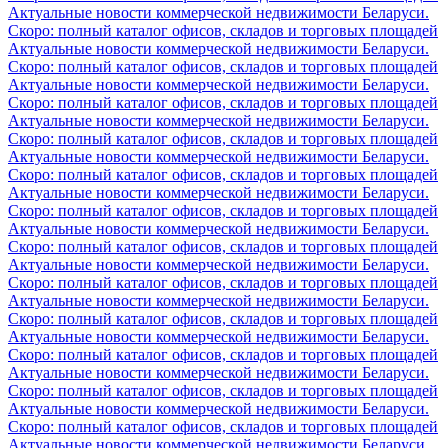
Актуальные новости коммерческой недвижимости Беларуси.
Скоро: полный каталог офисов, складов и торговых площадей
Актуальные новости коммерческой недвижимости Беларуси.
Скоро: полный каталог офисов, складов и торговых площадей
Актуальные новости коммерческой недвижимости Беларуси.
Скоро: полный каталог офисов, складов и торговых площадей
Актуальные новости коммерческой недвижимости Беларуси.
Скоро: полный каталог офисов, складов и торговых площадей
Актуальные новости коммерческой недвижимости Беларуси.
Скоро: полный каталог офисов, складов и торговых площадей
Актуальные новости коммерческой недвижимости Беларуси.
Скоро: полный каталог офисов, складов и торговых площадей
Актуальные новости коммерческой недвижимости Беларуси.
Скоро: полный каталог офисов, складов и торговых площадей
Актуальные новости коммерческой недвижимости Беларуси.
Скоро: полный каталог офисов, складов и торговых площадей
Актуальные новости коммерческой недвижимости Беларуси.
Скоро: полный каталог офисов, складов и торговых площадей
Актуальные новости коммерческой недвижимости Беларуси.
Скоро: полный каталог офисов, складов и торговых площадей
Актуальные новости коммерческой недвижимости Беларуси.
Скоро: полный каталог офисов, складов и торговых площадей
Актуальные новости коммерческой недвижимости Беларуси.
Скоро: полный каталог офисов, складов и торговых площадей
Актуальные новости коммерческой недвижимости Беларуси.