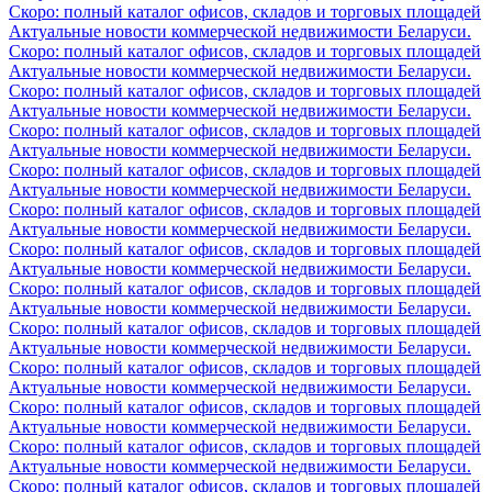
Скоро: полный каталог офисов, складов и торговых площадей
Актуальные новости коммерческой недвижимости Беларуси.
Скоро: полный каталог офисов, складов и торговых площадей
Актуальные новости коммерческой недвижимости Беларуси.
Скоро: полный каталог офисов, складов и торговых площадей
Актуальные новости коммерческой недвижимости Беларуси.
Скоро: полный каталог офисов, складов и торговых площадей
Актуальные новости коммерческой недвижимости Беларуси.
Скоро: полный каталог офисов, складов и торговых площадей
Актуальные новости коммерческой недвижимости Беларуси.
Скоро: полный каталог офисов, складов и торговых площадей
Актуальные новости коммерческой недвижимости Беларуси.
Скоро: полный каталог офисов, складов и торговых площадей
Актуальные новости коммерческой недвижимости Беларуси.
Скоро: полный каталог офисов, складов и торговых площадей
Актуальные новости коммерческой недвижимости Беларуси.
Скоро: полный каталог офисов, складов и торговых площадей
Актуальные новости коммерческой недвижимости Беларуси.
Скоро: полный каталог офисов, складов и торговых площадей
Актуальные новости коммерческой недвижимости Беларуси.
Скоро: полный каталог офисов, складов и торговых площадей
Актуальные новости коммерческой недвижимости Беларуси.
Скоро: полный каталог офисов, складов и торговых площадей
Актуальные новости коммерческой недвижимости Беларуси.
Скоро: полный каталог офисов, складов и торговых площадей