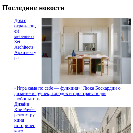
Последние новости
Дом с
отражающ
ей
мебелью /
Set
Architects
Архитекту
ра
«Игра сама по себе — функция»: Люка Боскардин о
дизайне игрушек, городов и пространств для
любопытства
Дизайн
Rue Pavée:
реконстру
кция
историчес
кого