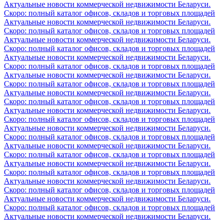
Актуальные новости коммерческой недвижимости Беларуси.
Скоро: полный каталог офисов, складов и торговых площадей
Актуальные новости коммерческой недвижимости Беларуси.
Скоро: полный каталог офисов, складов и торговых площадей
Актуальные новости коммерческой недвижимости Беларуси.
Скоро: полный каталог офисов, складов и торговых площадей
Актуальные новости коммерческой недвижимости Беларуси.
Скоро: полный каталог офисов, складов и торговых площадей
Актуальные новости коммерческой недвижимости Беларуси.
Скоро: полный каталог офисов, складов и торговых площадей
Актуальные новости коммерческой недвижимости Беларуси.
Скоро: полный каталог офисов, складов и торговых площадей
Актуальные новости коммерческой недвижимости Беларуси.
Скоро: полный каталог офисов, складов и торговых площадей
Актуальные новости коммерческой недвижимости Беларуси.
Скоро: полный каталог офисов, складов и торговых площадей
Актуальные новости коммерческой недвижимости Беларуси.
Скоро: полный каталог офисов, складов и торговых площадей
Актуальные новости коммерческой недвижимости Беларуси.
Скоро: полный каталог офисов, складов и торговых площадей
Актуальные новости коммерческой недвижимости Беларуси.
Скоро: полный каталог офисов, складов и торговых площадей
Актуальные новости коммерческой недвижимости Беларуси.
Скоро: полный каталог офисов, складов и торговых площадей
Актуальные новости коммерческой недвижимости Беларуси.