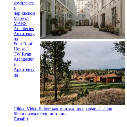
комплекса
в
парижском
Марэ от
MARS
Architectes
Архитекту
ра
Four Roof
House /
TW Ryan
Architectur
e
Архитекту
ра
Clideo Video Editor: как монтаж превращает fashion
film в визуальную историю
Дизайн