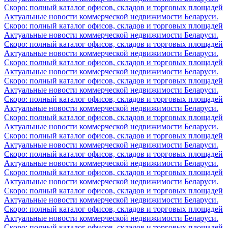
Скоро: полный каталог офисов, складов и торговых площадей
Актуальные новости коммерческой недвижимости Беларуси.
Скоро: полный каталог офисов, складов и торговых площадей
Актуальные новости коммерческой недвижимости Беларуси.
Скоро: полный каталог офисов, складов и торговых площадей
Актуальные новости коммерческой недвижимости Беларуси.
Скоро: полный каталог офисов, складов и торговых площадей
Актуальные новости коммерческой недвижимости Беларуси.
Скоро: полный каталог офисов, складов и торговых площадей
Актуальные новости коммерческой недвижимости Беларуси.
Скоро: полный каталог офисов, складов и торговых площадей
Актуальные новости коммерческой недвижимости Беларуси.
Скоро: полный каталог офисов, складов и торговых площадей
Актуальные новости коммерческой недвижимости Беларуси.
Скоро: полный каталог офисов, складов и торговых площадей
Актуальные новости коммерческой недвижимости Беларуси.
Скоро: полный каталог офисов, складов и торговых площадей
Актуальные новости коммерческой недвижимости Беларуси.
Скоро: полный каталог офисов, складов и торговых площадей
Актуальные новости коммерческой недвижимости Беларуси.
Скоро: полный каталог офисов, складов и торговых площадей
Актуальные новости коммерческой недвижимости Беларуси.
Скоро: полный каталог офисов, складов и торговых площадей
Актуальные новости коммерческой недвижимости Беларуси.
Скоро: полный каталог офисов, складов и торговых площадей