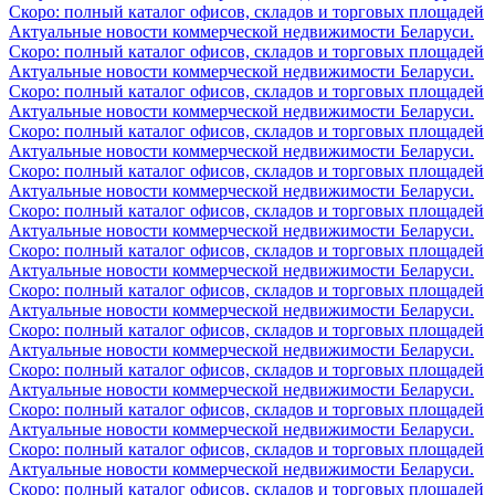
Скоро: полный каталог офисов, складов и торговых площадей
Актуальные новости коммерческой недвижимости Беларуси.
Скоро: полный каталог офисов, складов и торговых площадей
Актуальные новости коммерческой недвижимости Беларуси.
Скоро: полный каталог офисов, складов и торговых площадей
Актуальные новости коммерческой недвижимости Беларуси.
Скоро: полный каталог офисов, складов и торговых площадей
Актуальные новости коммерческой недвижимости Беларуси.
Скоро: полный каталог офисов, складов и торговых площадей
Актуальные новости коммерческой недвижимости Беларуси.
Скоро: полный каталог офисов, складов и торговых площадей
Актуальные новости коммерческой недвижимости Беларуси.
Скоро: полный каталог офисов, складов и торговых площадей
Актуальные новости коммерческой недвижимости Беларуси.
Скоро: полный каталог офисов, складов и торговых площадей
Актуальные новости коммерческой недвижимости Беларуси.
Скоро: полный каталог офисов, складов и торговых площадей
Актуальные новости коммерческой недвижимости Беларуси.
Скоро: полный каталог офисов, складов и торговых площадей
Актуальные новости коммерческой недвижимости Беларуси.
Скоро: полный каталог офисов, складов и торговых площадей
Актуальные новости коммерческой недвижимости Беларуси.
Скоро: полный каталог офисов, складов и торговых площадей
Актуальные новости коммерческой недвижимости Беларуси.
Скоро: полный каталог офисов, складов и торговых площадей