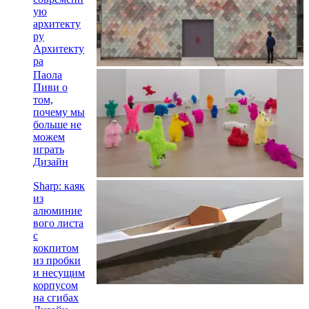
ую
архитекту
ру
Архитекту
ра
Паола
Пиви о
том,
почему мы
больше не
можем
играть
Дизайн
Sharp: каяк
из
алюминие
вого листа
с
кокпитом
из пробки
и несущим
корпусом
на сгибах