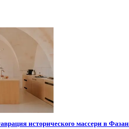
еставрация исторического массери в Фазан