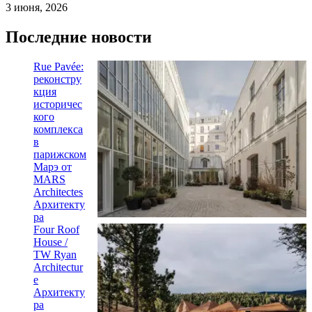
3 июня, 2026
Последние новости
Rue Pavée:
реконстру
кция
историчес
кого
комплекса
в
парижском
Марэ от
MARS
Architectes
Архитекту
ра
Four Roof
House /
TW Ryan
Architectur
e
Архитекту
ра