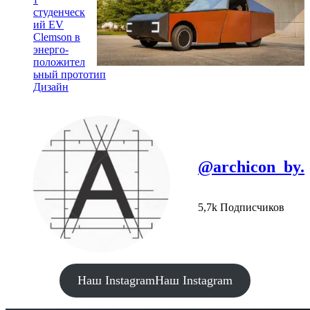
студенческ
ий EV
Clemson в
энерго-
положител
ьный прототип
Дизайн
@archicon_by.
5,7k Подписчиков
Наш Instagram
Наш Instagram