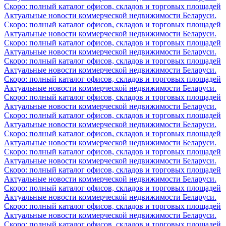
Скоро: полный каталог офисов, складов и торговых площадей
Актуальные новости коммерческой недвижимости Беларуси.
Скоро: полный каталог офисов, складов и торговых площадей
Актуальные новости коммерческой недвижимости Беларуси.
Скоро: полный каталог офисов, складов и торговых площадей
Актуальные новости коммерческой недвижимости Беларуси.
Скоро: полный каталог офисов, складов и торговых площадей
Актуальные новости коммерческой недвижимости Беларуси.
Скоро: полный каталог офисов, складов и торговых площадей
Актуальные новости коммерческой недвижимости Беларуси.
Скоро: полный каталог офисов, складов и торговых площадей
Актуальные новости коммерческой недвижимости Беларуси.
Скоро: полный каталог офисов, складов и торговых площадей
Актуальные новости коммерческой недвижимости Беларуси.
Скоро: полный каталог офисов, складов и торговых площадей
Актуальные новости коммерческой недвижимости Беларуси.
Скоро: полный каталог офисов, складов и торговых площадей
Актуальные новости коммерческой недвижимости Беларуси.
Скоро: полный каталог офисов, складов и торговых площадей
Актуальные новости коммерческой недвижимости Беларуси.
Скоро: полный каталог офисов, складов и торговых площадей
Актуальные новости коммерческой недвижимости Беларуси.
Скоро: полный каталог офисов, складов и торговых площадей
Актуальные новости коммерческой недвижимости Беларуси.
Скоро: полный каталог офисов, складов и торговых площадей