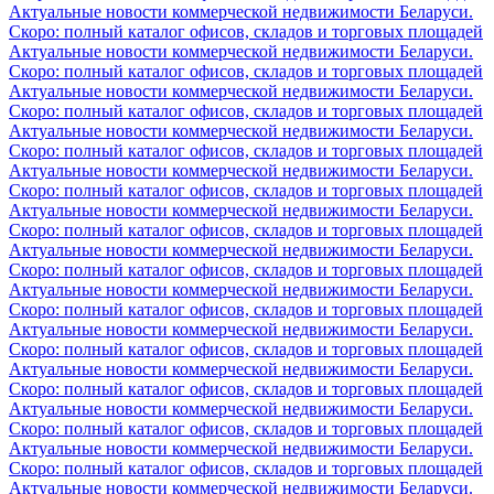
Актуальные новости коммерческой недвижимости Беларуси.
Скоро: полный каталог офисов, складов и торговых площадей
Актуальные новости коммерческой недвижимости Беларуси.
Скоро: полный каталог офисов, складов и торговых площадей
Актуальные новости коммерческой недвижимости Беларуси.
Скоро: полный каталог офисов, складов и торговых площадей
Актуальные новости коммерческой недвижимости Беларуси.
Скоро: полный каталог офисов, складов и торговых площадей
Актуальные новости коммерческой недвижимости Беларуси.
Скоро: полный каталог офисов, складов и торговых площадей
Актуальные новости коммерческой недвижимости Беларуси.
Скоро: полный каталог офисов, складов и торговых площадей
Актуальные новости коммерческой недвижимости Беларуси.
Скоро: полный каталог офисов, складов и торговых площадей
Актуальные новости коммерческой недвижимости Беларуси.
Скоро: полный каталог офисов, складов и торговых площадей
Актуальные новости коммерческой недвижимости Беларуси.
Скоро: полный каталог офисов, складов и торговых площадей
Актуальные новости коммерческой недвижимости Беларуси.
Скоро: полный каталог офисов, складов и торговых площадей
Актуальные новости коммерческой недвижимости Беларуси.
Скоро: полный каталог офисов, складов и торговых площадей
Актуальные новости коммерческой недвижимости Беларуси.
Скоро: полный каталог офисов, складов и торговых площадей
Актуальные новости коммерческой недвижимости Беларуси.