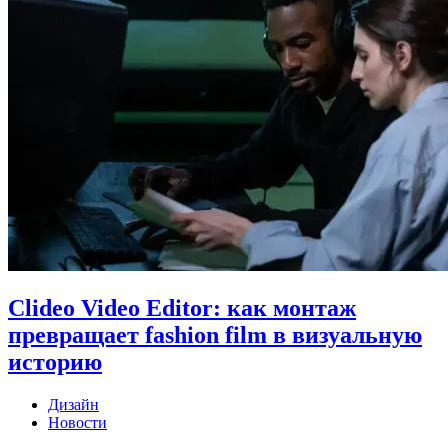
Clideo Video Editor: как монтаж
превращает fashion film в визуальную
историю
Дизайн
Новости