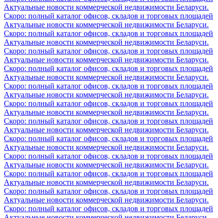
Актуальные новости коммерческой недвижимости Беларуси.
Скоро: полный каталог офисов, складов и торговых площадей
Актуальные новости коммерческой недвижимости Беларуси.
Скоро: полный каталог офисов, складов и торговых площадей
Актуальные новости коммерческой недвижимости Беларуси.
Скоро: полный каталог офисов, складов и торговых площадей
Актуальные новости коммерческой недвижимости Беларуси.
Скоро: полный каталог офисов, складов и торговых площадей
Актуальные новости коммерческой недвижимости Беларуси.
Скоро: полный каталог офисов, складов и торговых площадей
Актуальные новости коммерческой недвижимости Беларуси.
Скоро: полный каталог офисов, складов и торговых площадей
Актуальные новости коммерческой недвижимости Беларуси.
Скоро: полный каталог офисов, складов и торговых площадей
Актуальные новости коммерческой недвижимости Беларуси.
Скоро: полный каталог офисов, складов и торговых площадей
Актуальные новости коммерческой недвижимости Беларуси.
Скоро: полный каталог офисов, складов и торговых площадей
Актуальные новости коммерческой недвижимости Беларуси.
Скоро: полный каталог офисов, складов и торговых площадей
Актуальные новости коммерческой недвижимости Беларуси.
Скоро: полный каталог офисов, складов и торговых площадей
Актуальные новости коммерческой недвижимости Беларуси.
Скоро: полный каталог офисов, складов и торговых площадей
Актуальные новости коммерческой недвижимости Беларуси.