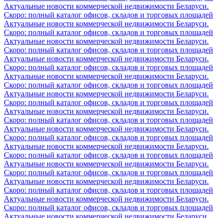
Актуальные новости коммерческой недвижимости Беларуси.
Скоро: полный каталог офисов, складов и торговых площадей
Актуальные новости коммерческой недвижимости Беларуси.
Скоро: полный каталог офисов, складов и торговых площадей
Актуальные новости коммерческой недвижимости Беларуси.
Скоро: полный каталог офисов, складов и торговых площадей
Актуальные новости коммерческой недвижимости Беларуси.
Скоро: полный каталог офисов, складов и торговых площадей
Актуальные новости коммерческой недвижимости Беларуси.
Скоро: полный каталог офисов, складов и торговых площадей
Актуальные новости коммерческой недвижимости Беларуси.
Скоро: полный каталог офисов, складов и торговых площадей
Актуальные новости коммерческой недвижимости Беларуси.
Скоро: полный каталог офисов, складов и торговых площадей
Актуальные новости коммерческой недвижимости Беларуси.
Скоро: полный каталог офисов, складов и торговых площадей
Актуальные новости коммерческой недвижимости Беларуси.
Скоро: полный каталог офисов, складов и торговых площадей
Актуальные новости коммерческой недвижимости Беларуси.
Скоро: полный каталог офисов, складов и торговых площадей
Актуальные новости коммерческой недвижимости Беларуси.
Скоро: полный каталог офисов, складов и торговых площадей
Актуальные новости коммерческой недвижимости Беларуси.
Скоро: полный каталог офисов, складов и торговых площадей
Актуальные новости коммерческой недвижимости Беларуси.