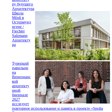
ру будущего
Архитектура
Школа
Mösli в
Остермунд
игене /
Fiechter
Salzmann
Архитекту
ра
Турецкий
павильон
на
Венецианс
кой
архитекту
рной
биеннале
2027
исследует
повторное использование и память в проекте «Spolia