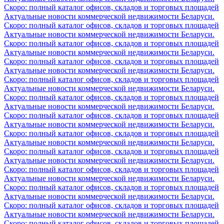
Скоро: полный каталог офисов, складов и торговых площадей
Актуальные новости коммерческой недвижимости Беларуси.
Скоро: полный каталог офисов, складов и торговых площадей
Актуальные новости коммерческой недвижимости Беларуси.
Скоро: полный каталог офисов, складов и торговых площадей
Актуальные новости коммерческой недвижимости Беларуси.
Скоро: полный каталог офисов, складов и торговых площадей
Актуальные новости коммерческой недвижимости Беларуси.
Скоро: полный каталог офисов, складов и торговых площадей
Актуальные новости коммерческой недвижимости Беларуси.
Скоро: полный каталог офисов, складов и торговых площадей
Актуальные новости коммерческой недвижимости Беларуси.
Скоро: полный каталог офисов, складов и торговых площадей
Актуальные новости коммерческой недвижимости Беларуси.
Скоро: полный каталог офисов, складов и торговых площадей
Актуальные новости коммерческой недвижимости Беларуси.
Скоро: полный каталог офисов, складов и торговых площадей
Актуальные новости коммерческой недвижимости Беларуси.
Скоро: полный каталог офисов, складов и торговых площадей
Актуальные новости коммерческой недвижимости Беларуси.
Скоро: полный каталог офисов, складов и торговых площадей
Актуальные новости коммерческой недвижимости Беларуси.
Скоро: полный каталог офисов, складов и торговых площадей
Актуальные новости коммерческой недвижимости Беларуси.
Скоро: полный каталог офисов, складов и торговых площадей