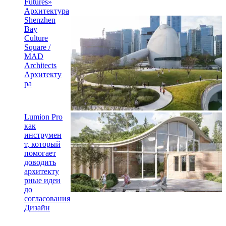
Futures»
Архитектура
Shenzhen
Bay
Culture
Square /
MAD
Architects
Архитекту
ра
Lumion Pro
как
инструмен
т, который
помогает
доводить
архитекту
рные идеи
до
согласования
Дизайн