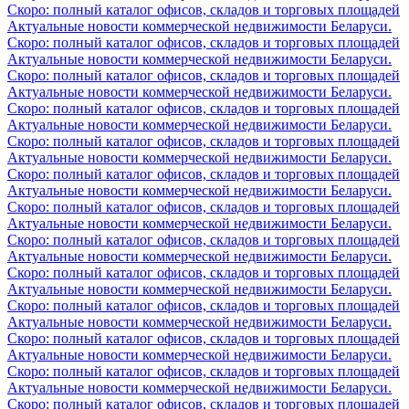
Скоро: полный каталог офисов, складов и торговых площадей
Актуальные новости коммерческой недвижимости Беларуси.
Скоро: полный каталог офисов, складов и торговых площадей
Актуальные новости коммерческой недвижимости Беларуси.
Скоро: полный каталог офисов, складов и торговых площадей
Актуальные новости коммерческой недвижимости Беларуси.
Скоро: полный каталог офисов, складов и торговых площадей
Актуальные новости коммерческой недвижимости Беларуси.
Скоро: полный каталог офисов, складов и торговых площадей
Актуальные новости коммерческой недвижимости Беларуси.
Скоро: полный каталог офисов, складов и торговых площадей
Актуальные новости коммерческой недвижимости Беларуси.
Скоро: полный каталог офисов, складов и торговых площадей
Актуальные новости коммерческой недвижимости Беларуси.
Скоро: полный каталог офисов, складов и торговых площадей
Актуальные новости коммерческой недвижимости Беларуси.
Скоро: полный каталог офисов, складов и торговых площадей
Актуальные новости коммерческой недвижимости Беларуси.
Скоро: полный каталог офисов, складов и торговых площадей
Актуальные новости коммерческой недвижимости Беларуси.
Скоро: полный каталог офисов, складов и торговых площадей
Актуальные новости коммерческой недвижимости Беларуси.
Скоро: полный каталог офисов, складов и торговых площадей
Актуальные новости коммерческой недвижимости Беларуси.
Скоро: полный каталог офисов, складов и торговых площадей