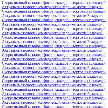
Скоро: полный каталог офисов, складов и торговых площадей
Актуальные новости коммерческой недвижимости Беларуси.
Скоро: полный каталог офисов, складов и торговых площадей
Актуальные новости коммерческой недвижимости Беларуси.
Скоро: полный каталог офисов, складов и торговых площадей
Актуальные новости коммерческой недвижимости Беларуси.
Скоро: полный каталог офисов, складов и торговых площадей
Актуальные новости коммерческой недвижимости Беларуси.
Скоро: полный каталог офисов, складов и торговых площадей
Актуальные новости коммерческой недвижимости Беларуси.
Скоро: полный каталог офисов, складов и торговых площадей
Актуальные новости коммерческой недвижимости Беларуси.
Скоро: полный каталог офисов, складов и торговых площадей
Актуальные новости коммерческой недвижимости Беларуси.
Скоро: полный каталог офисов, складов и торговых площадей
Актуальные новости коммерческой недвижимости Беларуси.
Скоро: полный каталог офисов, складов и торговых площадей
Актуальные новости коммерческой недвижимости Беларуси.
Скоро: полный каталог офисов, складов и торговых площадей
Актуальные новости коммерческой недвижимости Беларуси.
Скоро: полный каталог офисов, складов и торговых площадей
Актуальные новости коммерческой недвижимости Беларуси.
Скоро: полный каталог офисов, складов и торговых площадей
Актуальные новости коммерческой недвижимости Беларуси.
Скоро: полный каталог офисов, складов и торговых площадей