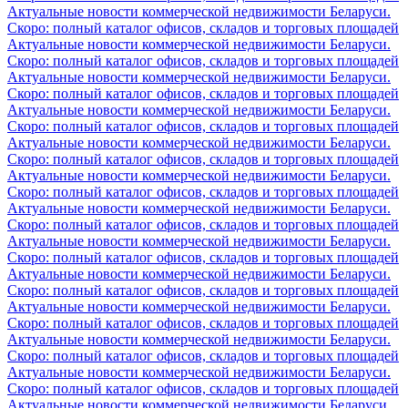
Актуальные новости коммерческой недвижимости Беларуси.
Скоро: полный каталог офисов, складов и торговых площадей
Актуальные новости коммерческой недвижимости Беларуси.
Скоро: полный каталог офисов, складов и торговых площадей
Актуальные новости коммерческой недвижимости Беларуси.
Скоро: полный каталог офисов, складов и торговых площадей
Актуальные новости коммерческой недвижимости Беларуси.
Скоро: полный каталог офисов, складов и торговых площадей
Актуальные новости коммерческой недвижимости Беларуси.
Скоро: полный каталог офисов, складов и торговых площадей
Актуальные новости коммерческой недвижимости Беларуси.
Скоро: полный каталог офисов, складов и торговых площадей
Актуальные новости коммерческой недвижимости Беларуси.
Скоро: полный каталог офисов, складов и торговых площадей
Актуальные новости коммерческой недвижимости Беларуси.
Скоро: полный каталог офисов, складов и торговых площадей
Актуальные новости коммерческой недвижимости Беларуси.
Скоро: полный каталог офисов, складов и торговых площадей
Актуальные новости коммерческой недвижимости Беларуси.
Скоро: полный каталог офисов, складов и торговых площадей
Актуальные новости коммерческой недвижимости Беларуси.
Скоро: полный каталог офисов, складов и торговых площадей
Актуальные новости коммерческой недвижимости Беларуси.
Скоро: полный каталог офисов, складов и торговых площадей
Актуальные новости коммерческой недвижимости Беларуси.