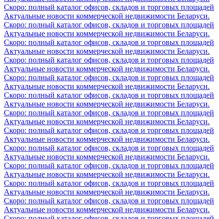
Скоро: полный каталог офисов, складов и торговых площадей
Актуальные новости коммерческой недвижимости Беларуси.
Скоро: полный каталог офисов, складов и торговых площадей
Актуальные новости коммерческой недвижимости Беларуси.
Скоро: полный каталог офисов, складов и торговых площадей
Актуальные новости коммерческой недвижимости Беларуси.
Скоро: полный каталог офисов, складов и торговых площадей
Актуальные новости коммерческой недвижимости Беларуси.
Скоро: полный каталог офисов, складов и торговых площадей
Актуальные новости коммерческой недвижимости Беларуси.
Скоро: полный каталог офисов, складов и торговых площадей
Актуальные новости коммерческой недвижимости Беларуси.
Скоро: полный каталог офисов, складов и торговых площадей
Актуальные новости коммерческой недвижимости Беларуси.
Скоро: полный каталог офисов, складов и торговых площадей
Актуальные новости коммерческой недвижимости Беларуси.
Скоро: полный каталог офисов, складов и торговых площадей
Актуальные новости коммерческой недвижимости Беларуси.
Скоро: полный каталог офисов, складов и торговых площадей
Актуальные новости коммерческой недвижимости Беларуси.
Скоро: полный каталог офисов, складов и торговых площадей
Актуальные новости коммерческой недвижимости Беларуси.
Скоро: полный каталог офисов, складов и торговых площадей
Актуальные новости коммерческой недвижимости Беларуси.
Скоро: полный каталог офисов, складов и торговых площадей