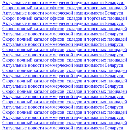
Актуальные новости коммерческой недвижимости Беларуси.
Скоро: полный каталог офисов, складов и торговых площадей
Актуальные новости коммерческой недвижимости Беларуси.
Скоро: полный каталог офисов, складов и торговых площадей
Актуальные новости коммерческой недвижимости Беларуси.
Скоро: полный каталог офисов, складов и торговых площадей
Актуальные новости коммерческой недвижимости Беларуси.
Скоро: полный каталог офисов, складов и торговых площадей
Актуальные новости коммерческой недвижимости Беларуси.
Скоро: полный каталог офисов, складов и торговых площадей
Актуальные новости коммерческой недвижимости Беларуси.
Скоро: полный каталог офисов, складов и торговых площадей
Актуальные новости коммерческой недвижимости Беларуси.
Скоро: полный каталог офисов, складов и торговых площадей
Актуальные новости коммерческой недвижимости Беларуси.
Скоро: полный каталог офисов, складов и торговых площадей
Актуальные новости коммерческой недвижимости Беларуси.
Скоро: полный каталог офисов, складов и торговых площадей
Актуальные новости коммерческой недвижимости Беларуси.
Скоро: полный каталог офисов, складов и торговых площадей
Актуальные новости коммерческой недвижимости Беларуси.
Скоро: полный каталог офисов, складов и торговых площадей
Актуальные новости коммерческой недвижимости Беларуси.
Скоро: полный каталог офисов, складов и торговых площадей
Актуальные новости коммерческой недвижимости Беларуси.