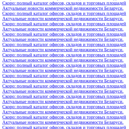
Скоро: полный каталог офисов, складов и торговых площадей
Актуальные новости коммерческой недвижимости Беларуси.
Скоро: полный каталог офисов, складов и торговых площадей
Актуальные новости коммерческой недвижимости Беларуси.
Скоро: полный каталог офисов, складов и торговых площадей
Актуальные новости коммерческой недвижимости Беларуси.
Скоро: полный каталог офисов, складов и торговых площадей
Актуальные новости коммерческой недвижимости Беларуси.
Скоро: полный каталог офисов, складов и торговых площадей
Актуальные новости коммерческой недвижимости Беларуси.
Скоро: полный каталог офисов, складов и торговых площадей
Актуальные новости коммерческой недвижимости Беларуси.
Скоро: полный каталог офисов, складов и торговых площадей
Актуальные новости коммерческой недвижимости Беларуси.
Скоро: полный каталог офисов, складов и торговых площадей
Актуальные новости коммерческой недвижимости Беларуси.
Скоро: полный каталог офисов, складов и торговых площадей
Актуальные новости коммерческой недвижимости Беларуси.
Скоро: полный каталог офисов, складов и торговых площадей
Актуальные новости коммерческой недвижимости Беларуси.
Скоро: полный каталог офисов, складов и торговых площадей
Актуальные новости коммерческой недвижимости Беларуси.
Скоро: полный каталог офисов, складов и торговых площадей
Актуальные новости коммерческой недвижимости Беларуси.
Скоро: полный каталог офисов, складов и торговых площадей