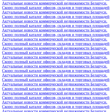
Актуальные новости коммерческой недвижимости Беларуси.
Скоро: полный каталог офисов, складов и торговых площадей
Актуальные новости коммерческой недвижимости Беларуси.
Скоро: полный каталог офисов, складов и торговых площадей
Актуальные новости коммерческой недвижимости Беларуси.
Скоро: полный каталог офисов, складов и торговых площадей
Актуальные новости коммерческой недвижимости Беларуси.
Скоро: полный каталог офисов, складов и торговых площадей
Актуальные новости коммерческой недвижимости Беларуси.
Скоро: полный каталог офисов, складов и торговых площадей
Актуальные новости коммерческой недвижимости Беларуси.
Скоро: полный каталог офисов, складов и торговых площадей
Актуальные новости коммерческой недвижимости Беларуси.
Скоро: полный каталог офисов, складов и торговых площадей
Актуальные новости коммерческой недвижимости Беларуси.
Скоро: полный каталог офисов, складов и торговых площадей
Актуальные новости коммерческой недвижимости Беларуси.
Скоро: полный каталог офисов, складов и торговых площадей
Актуальные новости коммерческой недвижимости Беларуси.
Скоро: полный каталог офисов, складов и торговых площадей
Актуальные новости коммерческой недвижимости Беларуси.
Скоро: полный каталог офисов, складов и торговых площадей
Актуальные новости коммерческой недвижимости Беларуси.
Скоро: полный каталог офисов, складов и торговых площадей
Актуальные новости коммерческой недвижимости Беларуси.