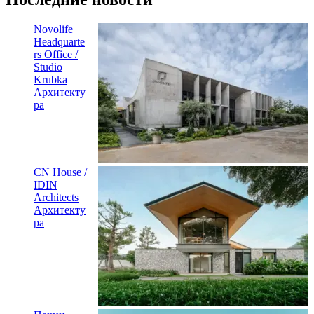
Novolife
Headquarte
rs Office /
Studio
Krubka
Архитекту
ра
CN House /
IDIN
Architects
Архитекту
ра