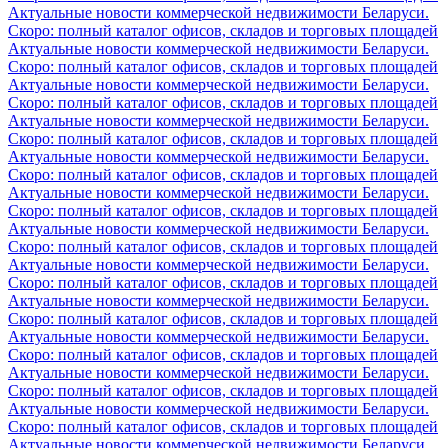
Актуальные новости коммерческой недвижимости Беларуси.
Скоро: полный каталог офисов, складов и торговых площадей
Актуальные новости коммерческой недвижимости Беларуси.
Скоро: полный каталог офисов, складов и торговых площадей
Актуальные новости коммерческой недвижимости Беларуси.
Скоро: полный каталог офисов, складов и торговых площадей
Актуальные новости коммерческой недвижимости Беларуси.
Скоро: полный каталог офисов, складов и торговых площадей
Актуальные новости коммерческой недвижимости Беларуси.
Скоро: полный каталог офисов, складов и торговых площадей
Актуальные новости коммерческой недвижимости Беларуси.
Скоро: полный каталог офисов, складов и торговых площадей
Актуальные новости коммерческой недвижимости Беларуси.
Скоро: полный каталог офисов, складов и торговых площадей
Актуальные новости коммерческой недвижимости Беларуси.
Скоро: полный каталог офисов, складов и торговых площадей
Актуальные новости коммерческой недвижимости Беларуси.
Скоро: полный каталог офисов, складов и торговых площадей
Актуальные новости коммерческой недвижимости Беларуси.
Скоро: полный каталог офисов, складов и торговых площадей
Актуальные новости коммерческой недвижимости Беларуси.
Скоро: полный каталог офисов, складов и торговых площадей
Актуальные новости коммерческой недвижимости Беларуси.
Скоро: полный каталог офисов, складов и торговых площадей
Актуальные новости коммерческой недвижимости Беларуси.