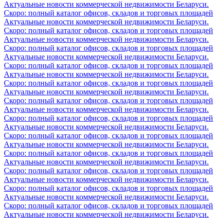
Актуальные новости коммерческой недвижимости Беларуси.
Скоро: полный каталог офисов, складов и торговых площадей
Актуальные новости коммерческой недвижимости Беларуси.
Скоро: полный каталог офисов, складов и торговых площадей
Актуальные новости коммерческой недвижимости Беларуси.
Скоро: полный каталог офисов, складов и торговых площадей
Актуальные новости коммерческой недвижимости Беларуси.
Скоро: полный каталог офисов, складов и торговых площадей
Актуальные новости коммерческой недвижимости Беларуси.
Скоро: полный каталог офисов, складов и торговых площадей
Актуальные новости коммерческой недвижимости Беларуси.
Скоро: полный каталог офисов, складов и торговых площадей
Актуальные новости коммерческой недвижимости Беларуси.
Скоро: полный каталог офисов, складов и торговых площадей
Актуальные новости коммерческой недвижимости Беларуси.
Скоро: полный каталог офисов, складов и торговых площадей
Актуальные новости коммерческой недвижимости Беларуси.
Скоро: полный каталог офисов, складов и торговых площадей
Актуальные новости коммерческой недвижимости Беларуси.
Скоро: полный каталог офисов, складов и торговых площадей
Актуальные новости коммерческой недвижимости Беларуси.
Скоро: полный каталог офисов, складов и торговых площадей
Актуальные новости коммерческой недвижимости Беларуси.
Скоро: полный каталог офисов, складов и торговых площадей
Актуальные новости коммерческой недвижимости Беларуси.