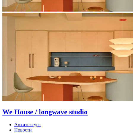
We House / longwave studio
Архитектура
Новости