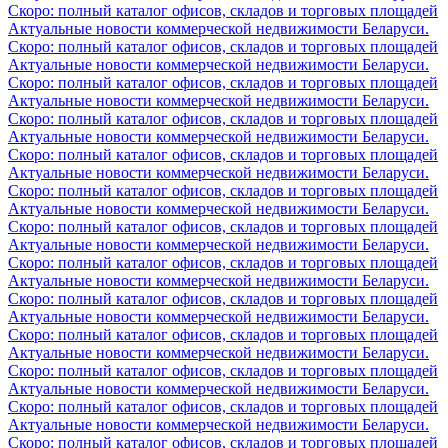
Скоро: полный каталог офисов, складов и торговых площадей
Актуальные новости коммерческой недвижимости Беларуси.
Скоро: полный каталог офисов, складов и торговых площадей
Актуальные новости коммерческой недвижимости Беларуси.
Скоро: полный каталог офисов, складов и торговых площадей
Актуальные новости коммерческой недвижимости Беларуси.
Скоро: полный каталог офисов, складов и торговых площадей
Актуальные новости коммерческой недвижимости Беларуси.
Скоро: полный каталог офисов, складов и торговых площадей
Актуальные новости коммерческой недвижимости Беларуси.
Скоро: полный каталог офисов, складов и торговых площадей
Актуальные новости коммерческой недвижимости Беларуси.
Скоро: полный каталог офисов, складов и торговых площадей
Актуальные новости коммерческой недвижимости Беларуси.
Скоро: полный каталог офисов, складов и торговых площадей
Актуальные новости коммерческой недвижимости Беларуси.
Скоро: полный каталог офисов, складов и торговых площадей
Актуальные новости коммерческой недвижимости Беларуси.
Скоро: полный каталог офисов, складов и торговых площадей
Актуальные новости коммерческой недвижимости Беларуси.
Скоро: полный каталог офисов, складов и торговых площадей
Актуальные новости коммерческой недвижимости Беларуси.
Скоро: полный каталог офисов, складов и торговых площадей
Актуальные новости коммерческой недвижимости Беларуси.
Скоро: полный каталог офисов, складов и торговых площадей