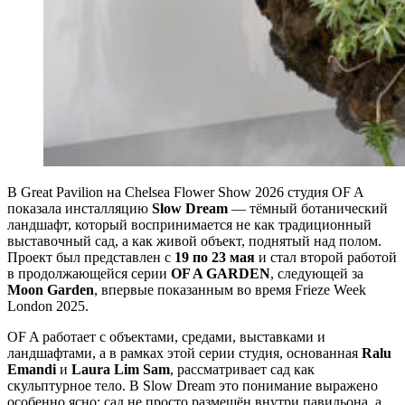
В Great Pavilion на Chelsea Flower Show 2026 студия OF A
показала инсталляцию
Slow Dream
— тёмный ботанический
ландшафт, который воспринимается не как традиционный
выставочный сад, а как живой объект, поднятый над полом.
Проект был представлен с
19 по 23 мая
и стал второй работой
в продолжающейся серии
OF A GARDEN
, следующей за
Moon Garden
, впервые показанным во время Frieze Week
London 2025.
OF A работает с объектами, средами, выставками и
ландшафтами, а в рамках этой серии студия, основанная
Ralu
Emandi
и
Laura Lim Sam
, рассматривает сад как
скульптурное тело. В Slow Dream это понимание выражено
особенно ясно: сад не просто размещён внутри павильона, а