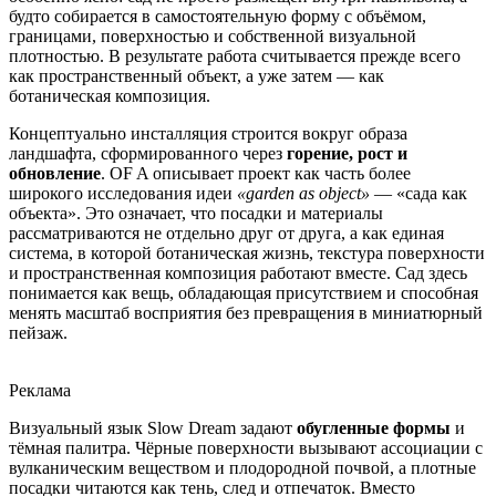
будто собирается в самостоятельную форму с объёмом,
границами, поверхностью и собственной визуальной
плотностью. В результате работа считывается прежде всего
как пространственный объект, а уже затем — как
ботаническая композиция.
Концептуально инсталляция строится вокруг образа
ландшафта, сформированного через
горение, рост и
обновление
. OF A описывает проект как часть более
широкого исследования идеи
«garden as object»
— «сада как
объекта». Это означает, что посадки и материалы
рассматриваются не отдельно друг от друга, а как единая
система, в которой ботаническая жизнь, текстура поверхности
и пространственная композиция работают вместе. Сад здесь
понимается как вещь, обладающая присутствием и способная
менять масштаб восприятия без превращения в миниатюрный
пейзаж.
Реклама
Визуальный язык Slow Dream задают
обугленные формы
и
тёмная палитра. Чёрные поверхности вызывают ассоциации с
вулканическим веществом и плодородной почвой, а плотные
посадки читаются как тень, след и отпечаток. Вместо