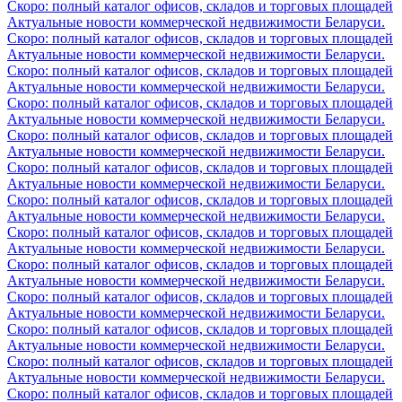
Скоро: полный каталог офисов, складов и торговых площадей
Актуальные новости коммерческой недвижимости Беларуси.
Скоро: полный каталог офисов, складов и торговых площадей
Актуальные новости коммерческой недвижимости Беларуси.
Скоро: полный каталог офисов, складов и торговых площадей
Актуальные новости коммерческой недвижимости Беларуси.
Скоро: полный каталог офисов, складов и торговых площадей
Актуальные новости коммерческой недвижимости Беларуси.
Скоро: полный каталог офисов, складов и торговых площадей
Актуальные новости коммерческой недвижимости Беларуси.
Скоро: полный каталог офисов, складов и торговых площадей
Актуальные новости коммерческой недвижимости Беларуси.
Скоро: полный каталог офисов, складов и торговых площадей
Актуальные новости коммерческой недвижимости Беларуси.
Скоро: полный каталог офисов, складов и торговых площадей
Актуальные новости коммерческой недвижимости Беларуси.
Скоро: полный каталог офисов, складов и торговых площадей
Актуальные новости коммерческой недвижимости Беларуси.
Скоро: полный каталог офисов, складов и торговых площадей
Актуальные новости коммерческой недвижимости Беларуси.
Скоро: полный каталог офисов, складов и торговых площадей
Актуальные новости коммерческой недвижимости Беларуси.
Скоро: полный каталог офисов, складов и торговых площадей
Актуальные новости коммерческой недвижимости Беларуси.
Скоро: полный каталог офисов, складов и торговых площадей