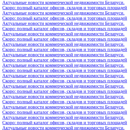
Актуальные новости коммерческой недвижимости Беларуси.
Скоро: полный каталог офисов, складов и торговых площадей
Актуальные новости коммерческой недвижимости Беларуси.
Скоро: полный каталог офисов, складов и торговых площадей
Актуальные новости коммерческой недвижимости Беларуси.
Скоро: полный каталог офисов, складов и торговых площадей
Актуальные новости коммерческой недвижимости Беларуси.
Скоро: полный каталог офисов, складов и торговых площадей
Актуальные новости коммерческой недвижимости Беларуси.
Скоро: полный каталог офисов, складов и торговых площадей
Актуальные новости коммерческой недвижимости Беларуси.
Скоро: полный каталог офисов, складов и торговых площадей
Актуальные новости коммерческой недвижимости Беларуси.
Скоро: полный каталог офисов, складов и торговых площадей
Актуальные новости коммерческой недвижимости Беларуси.
Скоро: полный каталог офисов, складов и торговых площадей
Актуальные новости коммерческой недвижимости Беларуси.
Скоро: полный каталог офисов, складов и торговых площадей
Актуальные новости коммерческой недвижимости Беларуси.
Скоро: полный каталог офисов, складов и торговых площадей
Актуальные новости коммерческой недвижимости Беларуси.
Скоро: полный каталог офисов, складов и торговых площадей
Актуальные новости коммерческой недвижимости Беларуси.
Скоро: полный каталог офисов, складов и торговых площадей
Актуальные новости коммерческой недвижимости Беларуси.