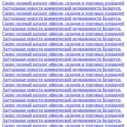
Скоро: полный каталог офисов, складов и торговых площадей
Актуальные новости коммерческой недвижимости Беларуси.
Скоро: полный каталог офисов, складов и торговых площадей
Актуальные новости коммерческой недвижимости Беларуси.
Скоро: полный каталог офисов, складов и торговых площадей
Актуальные новости коммерческой недвижимости Беларуси.
Скоро: полный каталог офисов, складов и торговых площадей
Актуальные новости коммерческой недвижимости Беларуси.
Скоро: полный каталог офисов, складов и торговых площадей
Актуальные новости коммерческой недвижимости Беларуси.
Скоро: полный каталог офисов, складов и торговых площадей
Актуальные новости коммерческой недвижимости Беларуси.
Скоро: полный каталог офисов, складов и торговых площадей
Актуальные новости коммерческой недвижимости Беларуси.
Скоро: полный каталог офисов, складов и торговых площадей
Актуальные новости коммерческой недвижимости Беларуси.
Скоро: полный каталог офисов, складов и торговых площадей
Актуальные новости коммерческой недвижимости Беларуси.
Скоро: полный каталог офисов, складов и торговых площадей
Актуальные новости коммерческой недвижимости Беларуси.
Скоро: полный каталог офисов, складов и торговых площадей
Актуальные новости коммерческой недвижимости Беларуси.
Скоро: полный каталог офисов, складов и торговых площадей
Актуальные новости коммерческой недвижимости Беларуси.
Скоро: полный каталог офисов, складов и торговых площадей