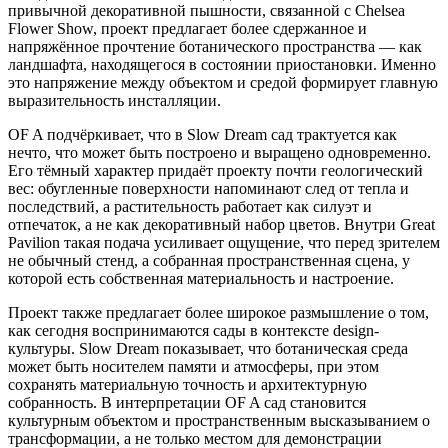
привычной декоративной пышности, связанной с Chelsea
Flower Show, проект предлагает более сдержанное и
напряжённое прочтение ботанического пространства — как
ландшафта, находящегося в состоянии приостановки. Именно
это напряжение между объектом и средой формирует главную
выразительность инсталляции.
OF A подчёркивает, что в Slow Dream сад трактуется как
нечто, что может быть построено и выращено одновременно.
Его тёмный характер придаёт проекту почти геологический
вес: обугленные поверхности напоминают след от тепла и
последствий, а растительность работает как силуэт и
отпечаток, а не как декоративный набор цветов. Внутри Great
Pavilion такая подача усиливает ощущение, что перед зрителем
не обычный стенд, а собранная пространственная сцена, у
которой есть собственная материальность и настроение.
Проект также предлагает более широкое размышление о том,
как сегодня воспринимаются сады в контексте design-
культуры. Slow Dream показывает, что ботаническая среда
может быть носителем памяти и атмосферы, при этом
сохранять материальную точность и архитектурную
собранность. В интерпретации OF A сад становится
культурным объектом и пространственным высказыванием о
трансформации, а не только местом для демонстрации