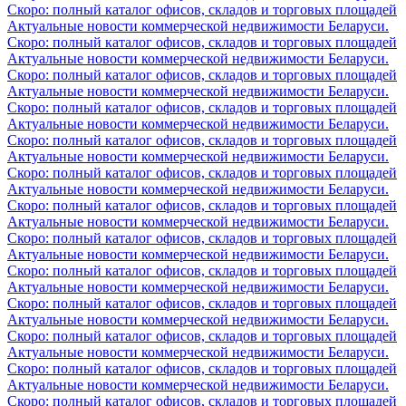
Скоро: полный каталог офисов, складов и торговых площадей
Актуальные новости коммерческой недвижимости Беларуси.
Скоро: полный каталог офисов, складов и торговых площадей
Актуальные новости коммерческой недвижимости Беларуси.
Скоро: полный каталог офисов, складов и торговых площадей
Актуальные новости коммерческой недвижимости Беларуси.
Скоро: полный каталог офисов, складов и торговых площадей
Актуальные новости коммерческой недвижимости Беларуси.
Скоро: полный каталог офисов, складов и торговых площадей
Актуальные новости коммерческой недвижимости Беларуси.
Скоро: полный каталог офисов, складов и торговых площадей
Актуальные новости коммерческой недвижимости Беларуси.
Скоро: полный каталог офисов, складов и торговых площадей
Актуальные новости коммерческой недвижимости Беларуси.
Скоро: полный каталог офисов, складов и торговых площадей
Актуальные новости коммерческой недвижимости Беларуси.
Скоро: полный каталог офисов, складов и торговых площадей
Актуальные новости коммерческой недвижимости Беларуси.
Скоро: полный каталог офисов, складов и торговых площадей
Актуальные новости коммерческой недвижимости Беларуси.
Скоро: полный каталог офисов, складов и торговых площадей
Актуальные новости коммерческой недвижимости Беларуси.
Скоро: полный каталог офисов, складов и торговых площадей
Актуальные новости коммерческой недвижимости Беларуси.
Скоро: полный каталог офисов, складов и торговых площадей