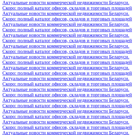
Актуальные новости коммерческой недвижимости Беларуси.
Скоро: полный каталог офисов, складов и торговых площадей
Актуальные новости коммерческой недвижимости Беларуси.
Скоро: полный каталог офисов, складов и торговых площадей
Актуальные новости коммерческой недвижимости Беларуси.
Скоро: полный каталог офисов, складов и торговых площадей
Актуальные новости коммерческой недвижимости Беларуси.
Скоро: полный каталог офисов, складов и торговых площадей
Актуальные новости коммерческой недвижимости Беларуси.
Скоро: полный каталог офисов, складов и торговых площадей
Актуальные новости коммерческой недвижимости Беларуси.
Скоро: полный каталог офисов, складов и торговых площадей
Актуальные новости коммерческой недвижимости Беларуси.
Скоро: полный каталог офисов, складов и торговых площадей
Актуальные новости коммерческой недвижимости Беларуси.
Скоро: полный каталог офисов, складов и торговых площадей
Актуальные новости коммерческой недвижимости Беларуси.
Скоро: полный каталог офисов, складов и торговых площадей
Актуальные новости коммерческой недвижимости Беларуси.
Скоро: полный каталог офисов, складов и торговых площадей
Актуальные новости коммерческой недвижимости Беларуси.
Скоро: полный каталог офисов, складов и торговых площадей
Актуальные новости коммерческой недвижимости Беларуси.
Скоро: полный каталог офисов, складов и торговых площадей
Актуальные новости коммерческой недвижимости Беларуси.