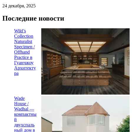
24 декабря, 2025
Последние новости
Wild’s
Collection
Naturalist
Specimen /
Offhand
Practice в
Гуанчжоу
Архитекту
ра
Wade
House /
Wadhal —
компактны
й
двухспаль
ный дом в