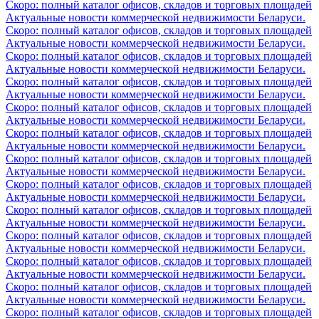
Скоро: полный каталог офисов, складов и торговых площадей
Актуальные новости коммерческой недвижимости Беларуси.
Скоро: полный каталог офисов, складов и торговых площадей
Актуальные новости коммерческой недвижимости Беларуси.
Скоро: полный каталог офисов, складов и торговых площадей
Актуальные новости коммерческой недвижимости Беларуси.
Скоро: полный каталог офисов, складов и торговых площадей
Актуальные новости коммерческой недвижимости Беларуси.
Скоро: полный каталог офисов, складов и торговых площадей
Актуальные новости коммерческой недвижимости Беларуси.
Скоро: полный каталог офисов, складов и торговых площадей
Актуальные новости коммерческой недвижимости Беларуси.
Скоро: полный каталог офисов, складов и торговых площадей
Актуальные новости коммерческой недвижимости Беларуси.
Скоро: полный каталог офисов, складов и торговых площадей
Актуальные новости коммерческой недвижимости Беларуси.
Скоро: полный каталог офисов, складов и торговых площадей
Актуальные новости коммерческой недвижимости Беларуси.
Скоро: полный каталог офисов, складов и торговых площадей
Актуальные новости коммерческой недвижимости Беларуси.
Скоро: полный каталог офисов, складов и торговых площадей
Актуальные новости коммерческой недвижимости Беларуси.
Скоро: полный каталог офисов, складов и торговых площадей
Актуальные новости коммерческой недвижимости Беларуси.
Скоро: полный каталог офисов, складов и торговых площадей