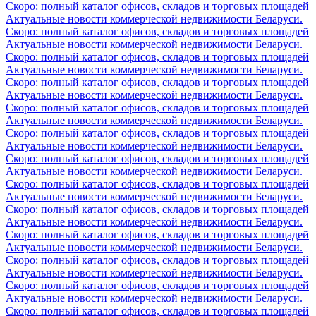
Скоро: полный каталог офисов, складов и торговых площадей
Актуальные новости коммерческой недвижимости Беларуси.
Скоро: полный каталог офисов, складов и торговых площадей
Актуальные новости коммерческой недвижимости Беларуси.
Скоро: полный каталог офисов, складов и торговых площадей
Актуальные новости коммерческой недвижимости Беларуси.
Скоро: полный каталог офисов, складов и торговых площадей
Актуальные новости коммерческой недвижимости Беларуси.
Скоро: полный каталог офисов, складов и торговых площадей
Актуальные новости коммерческой недвижимости Беларуси.
Скоро: полный каталог офисов, складов и торговых площадей
Актуальные новости коммерческой недвижимости Беларуси.
Скоро: полный каталог офисов, складов и торговых площадей
Актуальные новости коммерческой недвижимости Беларуси.
Скоро: полный каталог офисов, складов и торговых площадей
Актуальные новости коммерческой недвижимости Беларуси.
Скоро: полный каталог офисов, складов и торговых площадей
Актуальные новости коммерческой недвижимости Беларуси.
Скоро: полный каталог офисов, складов и торговых площадей
Актуальные новости коммерческой недвижимости Беларуси.
Скоро: полный каталог офисов, складов и торговых площадей
Актуальные новости коммерческой недвижимости Беларуси.
Скоро: полный каталог офисов, складов и торговых площадей
Актуальные новости коммерческой недвижимости Беларуси.
Скоро: полный каталог офисов, складов и торговых площадей