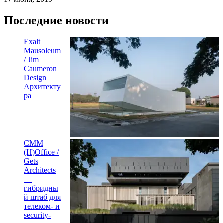
Последние новости
Exalt
Mausoleum
/ Jim
Caumeron
Design
Архитекту
ра
CMM
(H)Office /
Gets
Architects
—
гибридны
й штаб для
телеком- и
security-