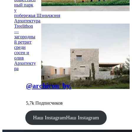
ный парк
у
побережья Шэньчжэня
Архитектура
Treelithon
—
загородны
й ретрит
среди
сосен и
олив
Архитекту
ра
@archicon_by.
5,7k Подписчиков
Наш Instagram
Наш Instagram