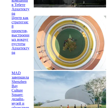
компании
в Тебете
Архитекту
ра
Центр как
стратегия:
8
проектов,
выстроенн
ых вокруг
пустоты
Архитекту
ра
MAD
завершила
Shenzhen
Bay
Culture
Square:
дизайн-
музей и
обществен