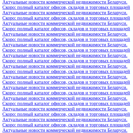
Актуальные новости коммерческой недвижимости Беларуси.
Скоро: полный каталог офисов, складов и торговых площадей
Актуальные новости коммерческой недвижимости Беларуси.
Скоро: полный каталог офисов, складов и торговых площадей
Актуальные новости коммерческой недвижимости Беларуси.
Скоро: полный каталог офисов, складов и торговых площадей
Актуальные новости коммерческой недвижимости Беларуси.
Скоро: полный каталог офисов, складов и торговых площадей
Актуальные новости коммерческой недвижимости Беларуси.
Скоро: полный каталог офисов, складов и торговых площадей
Актуальные новости коммерческой недвижимости Беларуси.
Скоро: полный каталог офисов, складов и торговых площадей
Актуальные новости коммерческой недвижимости Беларуси.
Скоро: полный каталог офисов, складов и торговых площадей
Актуальные новости коммерческой недвижимости Беларуси.
Скоро: полный каталог офисов, складов и торговых площадей
Актуальные новости коммерческой недвижимости Беларуси.
Скоро: полный каталог офисов, складов и торговых площадей
Актуальные новости коммерческой недвижимости Беларуси.
Скоро: полный каталог офисов, складов и торговых площадей
Актуальные новости коммерческой недвижимости Беларуси.
Скоро: полный каталог офисов, складов и торговых площадей
Актуальные новости коммерческой недвижимости Беларуси.
Скоро: полный каталог офисов, складов и торговых площадей
Актуальные новости коммерческой недвижимости Беларуси.