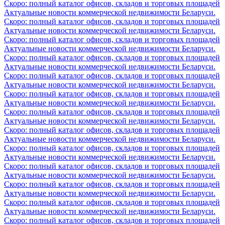
Скоро: полный каталог офисов, складов и торговых площадей
Актуальные новости коммерческой недвижимости Беларуси.
Скоро: полный каталог офисов, складов и торговых площадей
Актуальные новости коммерческой недвижимости Беларуси.
Скоро: полный каталог офисов, складов и торговых площадей
Актуальные новости коммерческой недвижимости Беларуси.
Скоро: полный каталог офисов, складов и торговых площадей
Актуальные новости коммерческой недвижимости Беларуси.
Скоро: полный каталог офисов, складов и торговых площадей
Актуальные новости коммерческой недвижимости Беларуси.
Скоро: полный каталог офисов, складов и торговых площадей
Актуальные новости коммерческой недвижимости Беларуси.
Скоро: полный каталог офисов, складов и торговых площадей
Актуальные новости коммерческой недвижимости Беларуси.
Скоро: полный каталог офисов, складов и торговых площадей
Актуальные новости коммерческой недвижимости Беларуси.
Скоро: полный каталог офисов, складов и торговых площадей
Актуальные новости коммерческой недвижимости Беларуси.
Скоро: полный каталог офисов, складов и торговых площадей
Актуальные новости коммерческой недвижимости Беларуси.
Скоро: полный каталог офисов, складов и торговых площадей
Актуальные новости коммерческой недвижимости Беларуси.
Скоро: полный каталог офисов, складов и торговых площадей
Актуальные новости коммерческой недвижимости Беларуси.
Скоро: полный каталог офисов, складов и торговых площадей