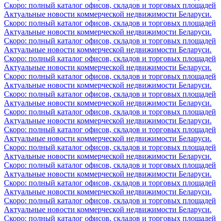
Скоро: полный каталог офисов, складов и торговых площадей
Актуальные новости коммерческой недвижимости Беларуси.
Скоро: полный каталог офисов, складов и торговых площадей
Актуальные новости коммерческой недвижимости Беларуси.
Скоро: полный каталог офисов, складов и торговых площадей
Актуальные новости коммерческой недвижимости Беларуси.
Скоро: полный каталог офисов, складов и торговых площадей
Актуальные новости коммерческой недвижимости Беларуси.
Скоро: полный каталог офисов, складов и торговых площадей
Актуальные новости коммерческой недвижимости Беларуси.
Скоро: полный каталог офисов, складов и торговых площадей
Актуальные новости коммерческой недвижимости Беларуси.
Скоро: полный каталог офисов, складов и торговых площадей
Актуальные новости коммерческой недвижимости Беларуси.
Скоро: полный каталог офисов, складов и торговых площадей
Актуальные новости коммерческой недвижимости Беларуси.
Скоро: полный каталог офисов, складов и торговых площадей
Актуальные новости коммерческой недвижимости Беларуси.
Скоро: полный каталог офисов, складов и торговых площадей
Актуальные новости коммерческой недвижимости Беларуси.
Скоро: полный каталог офисов, складов и торговых площадей
Актуальные новости коммерческой недвижимости Беларуси.
Скоро: полный каталог офисов, складов и торговых площадей
Актуальные новости коммерческой недвижимости Беларуси.
Скоро: полный каталог офисов, складов и торговых площадей