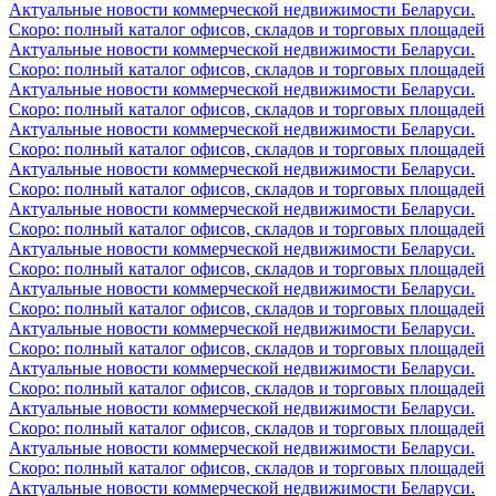
Актуальные новости коммерческой недвижимости Беларуси.
Скоро: полный каталог офисов, складов и торговых площадей
Актуальные новости коммерческой недвижимости Беларуси.
Скоро: полный каталог офисов, складов и торговых площадей
Актуальные новости коммерческой недвижимости Беларуси.
Скоро: полный каталог офисов, складов и торговых площадей
Актуальные новости коммерческой недвижимости Беларуси.
Скоро: полный каталог офисов, складов и торговых площадей
Актуальные новости коммерческой недвижимости Беларуси.
Скоро: полный каталог офисов, складов и торговых площадей
Актуальные новости коммерческой недвижимости Беларуси.
Скоро: полный каталог офисов, складов и торговых площадей
Актуальные новости коммерческой недвижимости Беларуси.
Скоро: полный каталог офисов, складов и торговых площадей
Актуальные новости коммерческой недвижимости Беларуси.
Скоро: полный каталог офисов, складов и торговых площадей
Актуальные новости коммерческой недвижимости Беларуси.
Скоро: полный каталог офисов, складов и торговых площадей
Актуальные новости коммерческой недвижимости Беларуси.
Скоро: полный каталог офисов, складов и торговых площадей
Актуальные новости коммерческой недвижимости Беларуси.
Скоро: полный каталог офисов, складов и торговых площадей
Актуальные новости коммерческой недвижимости Беларуси.
Скоро: полный каталог офисов, складов и торговых площадей
Актуальные новости коммерческой недвижимости Беларуси.