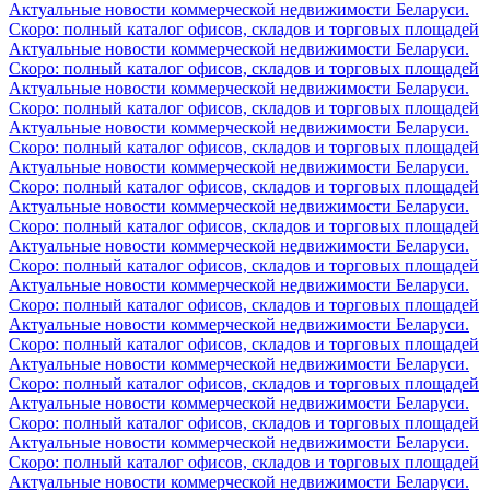
Актуальные новости коммерческой недвижимости Беларуси.
Скоро: полный каталог офисов, складов и торговых площадей
Актуальные новости коммерческой недвижимости Беларуси.
Скоро: полный каталог офисов, складов и торговых площадей
Актуальные новости коммерческой недвижимости Беларуси.
Скоро: полный каталог офисов, складов и торговых площадей
Актуальные новости коммерческой недвижимости Беларуси.
Скоро: полный каталог офисов, складов и торговых площадей
Актуальные новости коммерческой недвижимости Беларуси.
Скоро: полный каталог офисов, складов и торговых площадей
Актуальные новости коммерческой недвижимости Беларуси.
Скоро: полный каталог офисов, складов и торговых площадей
Актуальные новости коммерческой недвижимости Беларуси.
Скоро: полный каталог офисов, складов и торговых площадей
Актуальные новости коммерческой недвижимости Беларуси.
Скоро: полный каталог офисов, складов и торговых площадей
Актуальные новости коммерческой недвижимости Беларуси.
Скоро: полный каталог офисов, складов и торговых площадей
Актуальные новости коммерческой недвижимости Беларуси.
Скоро: полный каталог офисов, складов и торговых площадей
Актуальные новости коммерческой недвижимости Беларуси.
Скоро: полный каталог офисов, складов и торговых площадей
Актуальные новости коммерческой недвижимости Беларуси.
Скоро: полный каталог офисов, складов и торговых площадей
Актуальные новости коммерческой недвижимости Беларуси.