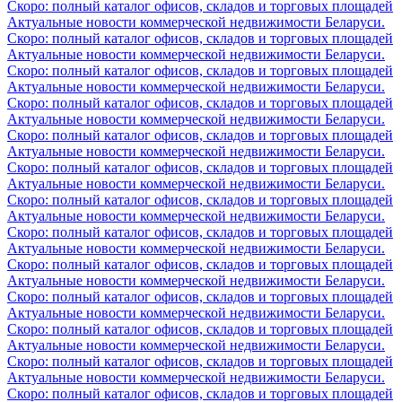
Скоро: полный каталог офисов, складов и торговых площадей
Актуальные новости коммерческой недвижимости Беларуси.
Скоро: полный каталог офисов, складов и торговых площадей
Актуальные новости коммерческой недвижимости Беларуси.
Скоро: полный каталог офисов, складов и торговых площадей
Актуальные новости коммерческой недвижимости Беларуси.
Скоро: полный каталог офисов, складов и торговых площадей
Актуальные новости коммерческой недвижимости Беларуси.
Скоро: полный каталог офисов, складов и торговых площадей
Актуальные новости коммерческой недвижимости Беларуси.
Скоро: полный каталог офисов, складов и торговых площадей
Актуальные новости коммерческой недвижимости Беларуси.
Скоро: полный каталог офисов, складов и торговых площадей
Актуальные новости коммерческой недвижимости Беларуси.
Скоро: полный каталог офисов, складов и торговых площадей
Актуальные новости коммерческой недвижимости Беларуси.
Скоро: полный каталог офисов, складов и торговых площадей
Актуальные новости коммерческой недвижимости Беларуси.
Скоро: полный каталог офисов, складов и торговых площадей
Актуальные новости коммерческой недвижимости Беларуси.
Скоро: полный каталог офисов, складов и торговых площадей
Актуальные новости коммерческой недвижимости Беларуси.
Скоро: полный каталог офисов, складов и торговых площадей
Актуальные новости коммерческой недвижимости Беларуси.
Скоро: полный каталог офисов, складов и торговых площадей