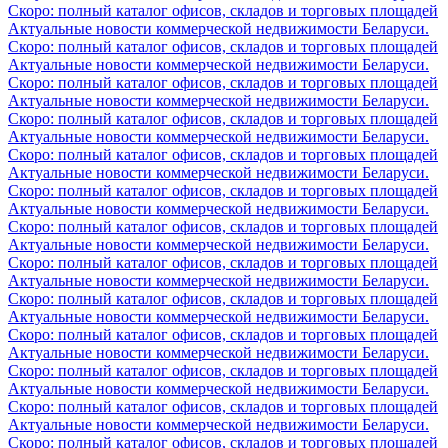
Скоро: полный каталог офисов, складов и торговых площадей
Актуальные новости коммерческой недвижимости Беларуси.
Скоро: полный каталог офисов, складов и торговых площадей
Актуальные новости коммерческой недвижимости Беларуси.
Скоро: полный каталог офисов, складов и торговых площадей
Актуальные новости коммерческой недвижимости Беларуси.
Скоро: полный каталог офисов, складов и торговых площадей
Актуальные новости коммерческой недвижимости Беларуси.
Скоро: полный каталог офисов, складов и торговых площадей
Актуальные новости коммерческой недвижимости Беларуси.
Скоро: полный каталог офисов, складов и торговых площадей
Актуальные новости коммерческой недвижимости Беларуси.
Скоро: полный каталог офисов, складов и торговых площадей
Актуальные новости коммерческой недвижимости Беларуси.
Скоро: полный каталог офисов, складов и торговых площадей
Актуальные новости коммерческой недвижимости Беларуси.
Скоро: полный каталог офисов, складов и торговых площадей
Актуальные новости коммерческой недвижимости Беларуси.
Скоро: полный каталог офисов, складов и торговых площадей
Актуальные новости коммерческой недвижимости Беларуси.
Скоро: полный каталог офисов, складов и торговых площадей
Актуальные новости коммерческой недвижимости Беларуси.
Скоро: полный каталог офисов, складов и торговых площадей
Актуальные новости коммерческой недвижимости Беларуси.
Скоро: полный каталог офисов, складов и торговых площадей