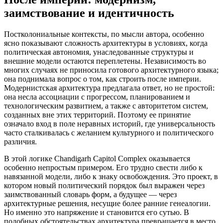
заимствование и идентичность
Постколониальные контексты, по мысли автора, особенно
ясно показывают сложность архитектуры в условиях, когда
политическая автономия, унаследованные структуры и
внешние модели остаются переплетены. Независимость во
многих случаях не приносила готового архитектурного языка;
она поднимала вопрос о том, как строить после империи.
Модернистская архитектура предлагала ответ, но не простой:
она несла ассоциации с прогрессом, планированием и
технологическим развитием, а также с авторитетом систем,
созданных вне этих территорий. Поэтому ее принятие
означало вход в поле неравных историй, где универсальность
часто сталкивалась с желанием культурного и политического
различия.
В этой логике Chandigarh Capitol Complex оказывается
особенно непростым примером. Его трудно свести либо к
навязанной модели, либо к знаку освобождения. Это проект, в
котором новый политический порядок был выражен через
заимствованный словарь форм, а будущее — через
архитектурные решения, несущие более ранние генеалогии.
Но именно это напряжение и становится его сутью. В
подобных обстоятельствах архитектура превращается в место,