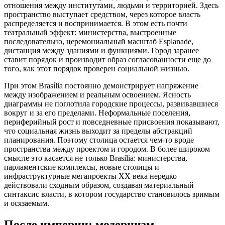
отношения между институтами, людьми и территорией. Здесь
пространство выступает средством, через которое власть
распределяется и воспринимается. В этом есть почти
театральный эффект: министерства, выстроенные
последовательно, церемониальный масштаб Esplanade,
дистанция между зданиями и функциями. Город заранее
ставит порядок и производит образ согласованности еще до
того, как этот порядок проверен социальной жизнью.
При этом Brasília постоянно демонстрирует напряжение
между изображением и реальным освоением. Ясность
диаграммы не поглотила городские процессы, развивавшиеся
вокруг и за его пределами. Неформальные поселения,
периферийный рост и повседневные присвоения показывают,
что социальная жизнь выходит за пределы абстракций
планирования. Поэтому столица остается чем-то вроде
пространства между проектом и городом. В более широком
смысле это касается не только Brasília: министерства,
парламентские комплексы, новые столицы и
инфраструктурные мегапроекты XX века нередко
действовали сходным образом, создавая материальный
синтаксис власти, в котором государство становилось зримым
и осязаемым.
После империи: модернизм,