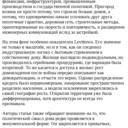
финансами, инфраструктурой, промышленным
производством и государственной политикой. Пригород
возник не просто потому, что строили больше домов, а
потому, что одновременно начали усиливать друг друга
ипотечные гарантии, дорожная сеть, строительные методы,
ориентированные на скорость и повторяемость, и расширение
инженерных коммуникаций вслед за застройкой.
На этом фоне особенно показателен Levittown. Его значение
не только в масштабе, но и в том, как он соединил
индустриальную логику с бытовым стремлением к
собственному дому. Жилище выглядело индивидуальным, но
производилось серийными процедурами, где вариация была
вторичной. То же касается и доступа к жилью: рост
домовладения после войны нередко описывают как
демократизацию, и отчасти это верно. Однако распределение
кредита было неравномерным, зонирование пространственно
разделяло население, а модели исключения закреплялись в
самой географии роста. Открытая территория уже была
дифференцирована, хотя архитектура не всегда это
признавалa.
Авторы статьи также обращают внимание на то, что
политический смысл дома редко проявляется в
монументальной форме. Он закрепляется в привычках,