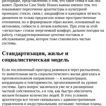
распорядке, представлениях о том, что такое семья и как она
живет. Проекты Case Study Houses важны именно тем, что
показывают пересечение архитектуры и культурной
проекции: стекло, связь с ландшафтом и кажущаяся легкость
движения не только предлагали новые пространственные
отношения, но и формировали образ жизни, основанный на
автономии, гибкости и легком изобилии. При этом за этой
«легкостью» стояли энергоемкий комфорт, дальние поездки на
работу, стандартизированные цепочки поставок и
обслуживание дома, которое тоже становилось частью
системы.
Стандартизация, жилье и
социалистическая модель
Если послевоенный пригород развивался через распыление,
то значительная часть социалистического жилья двигалась в
противоположном направлении — к концентрации,
координации и повторяемости, организованной на уровне
системы. Здесь вопрос заключался уже не в расширении
частной собственности, а в том, как быстро обеспечить
жильем большое количество людей. В этих условиях
архитектура все теснее связывалась с административным
управлением и индустриальными логиками: типовые планы,