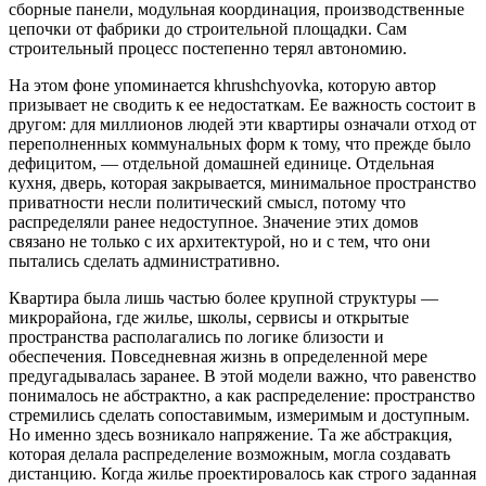
сборные панели, модульная координация, производственные
цепочки от фабрики до строительной площадки. Сам
строительный процесс постепенно терял автономию.
На этом фоне упоминается khrushchyovka, которую автор
призывает не сводить к ее недостаткам. Ее важность состоит в
другом: для миллионов людей эти квартиры означали отход от
переполненных коммунальных форм к тому, что прежде было
дефицитом, — отдельной домашней единице. Отдельная
кухня, дверь, которая закрывается, минимальное пространство
приватности несли политический смысл, потому что
распределяли ранее недоступное. Значение этих домов
связано не только с их архитектурой, но и с тем, что они
пытались сделать административно.
Квартира была лишь частью более крупной структуры —
микрорайона, где жилье, школы, сервисы и открытые
пространства располагались по логике близости и
обеспечения. Повседневная жизнь в определенной мере
предугадывалась заранее. В этой модели важно, что равенство
понималось не абстрактно, а как распределение: пространство
стремились сделать сопоставимым, измеримым и доступным.
Но именно здесь возникало напряжение. Та же абстракция,
которая делала распределение возможным, могла создавать
дистанцию. Когда жилье проектировалось как строго заданная