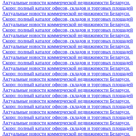
Актуальные новости коммерческой недвижимости Беларуси.
Скоро: полный каталог офисов, складов и торговых площадей
Актуальные новости коммерческой недвижимости Беларуси.
Скоро: полный каталог офисов, складов и торговых площадей
Актуальные новости коммерческой недвижимости Беларуси.
Скоро: полный каталог офисов, складов и торговых площадей
Актуальные новости коммерческой недвижимости Беларуси.
Скоро: полный каталог офисов, складов и торговых площадей
Актуальные новости коммерческой недвижимости Беларуси.
Скоро: полный каталог офисов, складов и торговых площадей
Актуальные новости коммерческой недвижимости Беларуси.
Скоро: полный каталог офисов, складов и торговых площадей
Актуальные новости коммерческой недвижимости Беларуси.
Скоро: полный каталог офисов, складов и торговых площадей
Актуальные новости коммерческой недвижимости Беларуси.
Скоро: полный каталог офисов, складов и торговых площадей
Актуальные новости коммерческой недвижимости Беларуси.
Скоро: полный каталог офисов, складов и торговых площадей
Актуальные новости коммерческой недвижимости Беларуси.
Скоро: полный каталог офисов, складов и торговых площадей
Актуальные новости коммерческой недвижимости Беларуси.
Скоро: полный каталог офисов, складов и торговых площадей
Актуальные новости коммерческой недвижимости Беларуси.
Скоро: полный каталог офисов, складов и торговых площадей
Актуальные новости коммерческой недвижимости Беларуси.