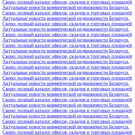
Скоро: полный каталог офисов, складов и торговых площадей
Актуальные новости коммерческой недвижимости Беларуси.
Скоро: полный каталог офисов, складов и торговых площадей
Актуальные новости коммерческой недвижимости Беларуси.
Скоро: полный каталог офисов, складов и торговых площадей
Актуальные новости коммерческой недвижимости Беларуси.
Скоро: полный каталог офисов, складов и торговых площадей
Актуальные новости коммерческой недвижимости Беларуси.
Скоро: полный каталог офисов, складов и торговых площадей
Актуальные новости коммерческой недвижимости Беларуси.
Скоро: полный каталог офисов, складов и торговых площадей
Актуальные новости коммерческой недвижимости Беларуси.
Скоро: полный каталог офисов, складов и торговых площадей
Актуальные новости коммерческой недвижимости Беларуси.
Скоро: полный каталог офисов, складов и торговых площадей
Актуальные новости коммерческой недвижимости Беларуси.
Скоро: полный каталог офисов, складов и торговых площадей
Актуальные новости коммерческой недвижимости Беларуси.
Скоро: полный каталог офисов, складов и торговых площадей
Актуальные новости коммерческой недвижимости Беларуси.
Скоро: полный каталог офисов, складов и торговых площадей
Актуальные новости коммерческой недвижимости Беларуси.
Скоро: полный каталог офисов, складов и торговых площадей
Актуальные новости коммерческой недвижимости Беларуси.
Скоро: полный каталог офисов, складов и торговых площадей