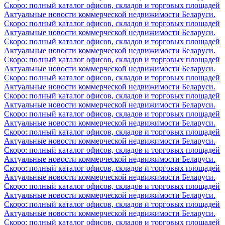
Скоро: полный каталог офисов, складов и торговых площадей
Актуальные новости коммерческой недвижимости Беларуси.
Скоро: полный каталог офисов, складов и торговых площадей
Актуальные новости коммерческой недвижимости Беларуси.
Скоро: полный каталог офисов, складов и торговых площадей
Актуальные новости коммерческой недвижимости Беларуси.
Скоро: полный каталог офисов, складов и торговых площадей
Актуальные новости коммерческой недвижимости Беларуси.
Скоро: полный каталог офисов, складов и торговых площадей
Актуальные новости коммерческой недвижимости Беларуси.
Скоро: полный каталог офисов, складов и торговых площадей
Актуальные новости коммерческой недвижимости Беларуси.
Скоро: полный каталог офисов, складов и торговых площадей
Актуальные новости коммерческой недвижимости Беларуси.
Скоро: полный каталог офисов, складов и торговых площадей
Актуальные новости коммерческой недвижимости Беларуси.
Скоро: полный каталог офисов, складов и торговых площадей
Актуальные новости коммерческой недвижимости Беларуси.
Скоро: полный каталог офисов, складов и торговых площадей
Актуальные новости коммерческой недвижимости Беларуси.
Скоро: полный каталог офисов, складов и торговых площадей
Актуальные новости коммерческой недвижимости Беларуси.
Скоро: полный каталог офисов, складов и торговых площадей
Актуальные новости коммерческой недвижимости Беларуси.
Скоро: полный каталог офисов, складов и торговых площадей