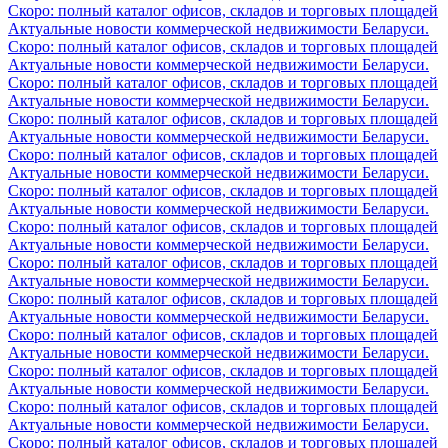
Скоро: полный каталог офисов, складов и торговых площадей
Актуальные новости коммерческой недвижимости Беларуси.
Скоро: полный каталог офисов, складов и торговых площадей
Актуальные новости коммерческой недвижимости Беларуси.
Скоро: полный каталог офисов, складов и торговых площадей
Актуальные новости коммерческой недвижимости Беларуси.
Скоро: полный каталог офисов, складов и торговых площадей
Актуальные новости коммерческой недвижимости Беларуси.
Скоро: полный каталог офисов, складов и торговых площадей
Актуальные новости коммерческой недвижимости Беларуси.
Скоро: полный каталог офисов, складов и торговых площадей
Актуальные новости коммерческой недвижимости Беларуси.
Скоро: полный каталог офисов, складов и торговых площадей
Актуальные новости коммерческой недвижимости Беларуси.
Скоро: полный каталог офисов, складов и торговых площадей
Актуальные новости коммерческой недвижимости Беларуси.
Скоро: полный каталог офисов, складов и торговых площадей
Актуальные новости коммерческой недвижимости Беларуси.
Скоро: полный каталог офисов, складов и торговых площадей
Актуальные новости коммерческой недвижимости Беларуси.
Скоро: полный каталог офисов, складов и торговых площадей
Актуальные новости коммерческой недвижимости Беларуси.
Скоро: полный каталог офисов, складов и торговых площадей
Актуальные новости коммерческой недвижимости Беларуси.
Скоро: полный каталог офисов, складов и торговых площадей