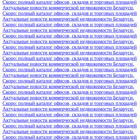
Скоро: полный каталог офисов, складов и торговых площадей
Актуальные новости коммерческой недвижимости Беларуси.
Скоро: полный каталог офисов, складов и торговых площадей
Актуальные новости коммерческой недвижимости Беларуси.
Скоро: полный каталог офисов, складов и торговых площадей
Актуальные новости коммерческой недвижимости Беларуси.
Скоро: полный каталог офисов, складов и торговых площадей
Актуальные новости коммерческой недвижимости Беларуси.
Скоро: полный каталог офисов, складов и торговых площадей
Актуальные новости коммерческой недвижимости Беларуси.
Скоро: полный каталог офисов, складов и торговых площадей
Актуальные новости коммерческой недвижимости Беларуси.
Скоро: полный каталог офисов, складов и торговых площадей
Актуальные новости коммерческой недвижимости Беларуси.
Скоро: полный каталог офисов, складов и торговых площадей
Актуальные новости коммерческой недвижимости Беларуси.
Скоро: полный каталог офисов, складов и торговых площадей
Актуальные новости коммерческой недвижимости Беларуси.
Скоро: полный каталог офисов, складов и торговых площадей
Актуальные новости коммерческой недвижимости Беларуси.
Скоро: полный каталог офисов, складов и торговых площадей
Актуальные новости коммерческой недвижимости Беларуси.
Скоро: полный каталог офисов, складов и торговых площадей
Актуальные новости коммерческой недвижимости Беларуси.
Скоро: полный каталог офисов, складов и торговых площадей