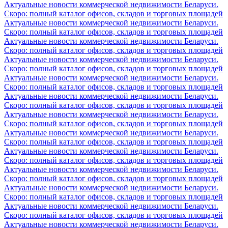
Актуальные новости коммерческой недвижимости Беларуси.
Скоро: полный каталог офисов, складов и торговых площадей
Актуальные новости коммерческой недвижимости Беларуси.
Скоро: полный каталог офисов, складов и торговых площадей
Актуальные новости коммерческой недвижимости Беларуси.
Скоро: полный каталог офисов, складов и торговых площадей
Актуальные новости коммерческой недвижимости Беларуси.
Скоро: полный каталог офисов, складов и торговых площадей
Актуальные новости коммерческой недвижимости Беларуси.
Скоро: полный каталог офисов, складов и торговых площадей
Актуальные новости коммерческой недвижимости Беларуси.
Скоро: полный каталог офисов, складов и торговых площадей
Актуальные новости коммерческой недвижимости Беларуси.
Скоро: полный каталог офисов, складов и торговых площадей
Актуальные новости коммерческой недвижимости Беларуси.
Скоро: полный каталог офисов, складов и торговых площадей
Актуальные новости коммерческой недвижимости Беларуси.
Скоро: полный каталог офисов, складов и торговых площадей
Актуальные новости коммерческой недвижимости Беларуси.
Скоро: полный каталог офисов, складов и торговых площадей
Актуальные новости коммерческой недвижимости Беларуси.
Скоро: полный каталог офисов, складов и торговых площадей
Актуальные новости коммерческой недвижимости Беларуси.
Скоро: полный каталог офисов, складов и торговых площадей
Актуальные новости коммерческой недвижимости Беларуси.