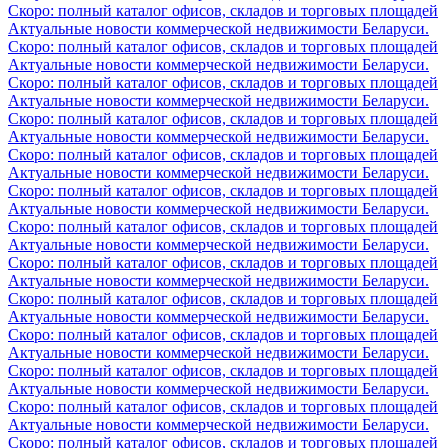
Скоро: полный каталог офисов, складов и торговых площадей
Актуальные новости коммерческой недвижимости Беларуси.
Скоро: полный каталог офисов, складов и торговых площадей
Актуальные новости коммерческой недвижимости Беларуси.
Скоро: полный каталог офисов, складов и торговых площадей
Актуальные новости коммерческой недвижимости Беларуси.
Скоро: полный каталог офисов, складов и торговых площадей
Актуальные новости коммерческой недвижимости Беларуси.
Скоро: полный каталог офисов, складов и торговых площадей
Актуальные новости коммерческой недвижимости Беларуси.
Скоро: полный каталог офисов, складов и торговых площадей
Актуальные новости коммерческой недвижимости Беларуси.
Скоро: полный каталог офисов, складов и торговых площадей
Актуальные новости коммерческой недвижимости Беларуси.
Скоро: полный каталог офисов, складов и торговых площадей
Актуальные новости коммерческой недвижимости Беларуси.
Скоро: полный каталог офисов, складов и торговых площадей
Актуальные новости коммерческой недвижимости Беларуси.
Скоро: полный каталог офисов, складов и торговых площадей
Актуальные новости коммерческой недвижимости Беларуси.
Скоро: полный каталог офисов, складов и торговых площадей
Актуальные новости коммерческой недвижимости Беларуси.
Скоро: полный каталог офисов, складов и торговых площадей
Актуальные новости коммерческой недвижимости Беларуси.
Скоро: полный каталог офисов, складов и торговых площадей