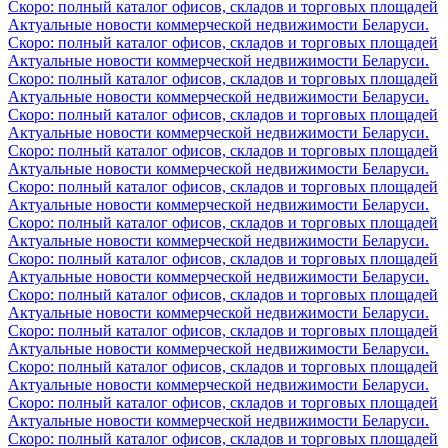
Скоро: полный каталог офисов, складов и торговых площадей
Актуальные новости коммерческой недвижимости Беларуси.
Скоро: полный каталог офисов, складов и торговых площадей
Актуальные новости коммерческой недвижимости Беларуси.
Скоро: полный каталог офисов, складов и торговых площадей
Актуальные новости коммерческой недвижимости Беларуси.
Скоро: полный каталог офисов, складов и торговых площадей
Актуальные новости коммерческой недвижимости Беларуси.
Скоро: полный каталог офисов, складов и торговых площадей
Актуальные новости коммерческой недвижимости Беларуси.
Скоро: полный каталог офисов, складов и торговых площадей
Актуальные новости коммерческой недвижимости Беларуси.
Скоро: полный каталог офисов, складов и торговых площадей
Актуальные новости коммерческой недвижимости Беларуси.
Скоро: полный каталог офисов, складов и торговых площадей
Актуальные новости коммерческой недвижимости Беларуси.
Скоро: полный каталог офисов, складов и торговых площадей
Актуальные новости коммерческой недвижимости Беларуси.
Скоро: полный каталог офисов, складов и торговых площадей
Актуальные новости коммерческой недвижимости Беларуси.
Скоро: полный каталог офисов, складов и торговых площадей
Актуальные новости коммерческой недвижимости Беларуси.
Скоро: полный каталог офисов, складов и торговых площадей
Актуальные новости коммерческой недвижимости Беларуси.
Скоро: полный каталог офисов, складов и торговых площадей