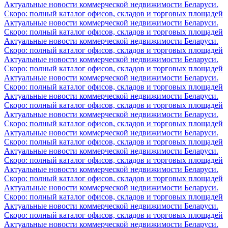
Актуальные новости коммерческой недвижимости Беларуси.
Скоро: полный каталог офисов, складов и торговых площадей
Актуальные новости коммерческой недвижимости Беларуси.
Скоро: полный каталог офисов, складов и торговых площадей
Актуальные новости коммерческой недвижимости Беларуси.
Скоро: полный каталог офисов, складов и торговых площадей
Актуальные новости коммерческой недвижимости Беларуси.
Скоро: полный каталог офисов, складов и торговых площадей
Актуальные новости коммерческой недвижимости Беларуси.
Скоро: полный каталог офисов, складов и торговых площадей
Актуальные новости коммерческой недвижимости Беларуси.
Скоро: полный каталог офисов, складов и торговых площадей
Актуальные новости коммерческой недвижимости Беларуси.
Скоро: полный каталог офисов, складов и торговых площадей
Актуальные новости коммерческой недвижимости Беларуси.
Скоро: полный каталог офисов, складов и торговых площадей
Актуальные новости коммерческой недвижимости Беларуси.
Скоро: полный каталог офисов, складов и торговых площадей
Актуальные новости коммерческой недвижимости Беларуси.
Скоро: полный каталог офисов, складов и торговых площадей
Актуальные новости коммерческой недвижимости Беларуси.
Скоро: полный каталог офисов, складов и торговых площадей
Актуальные новости коммерческой недвижимости Беларуси.
Скоро: полный каталог офисов, складов и торговых площадей
Актуальные новости коммерческой недвижимости Беларуси.