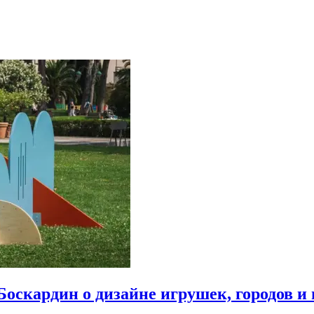
Боскардин о дизайне игрушек, городов и