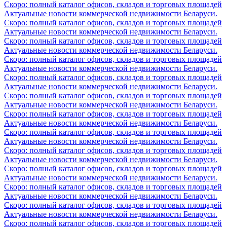
Скоро: полный каталог офисов, складов и торговых площадей
Актуальные новости коммерческой недвижимости Беларуси.
Скоро: полный каталог офисов, складов и торговых площадей
Актуальные новости коммерческой недвижимости Беларуси.
Скоро: полный каталог офисов, складов и торговых площадей
Актуальные новости коммерческой недвижимости Беларуси.
Скоро: полный каталог офисов, складов и торговых площадей
Актуальные новости коммерческой недвижимости Беларуси.
Скоро: полный каталог офисов, складов и торговых площадей
Актуальные новости коммерческой недвижимости Беларуси.
Скоро: полный каталог офисов, складов и торговых площадей
Актуальные новости коммерческой недвижимости Беларуси.
Скоро: полный каталог офисов, складов и торговых площадей
Актуальные новости коммерческой недвижимости Беларуси.
Скоро: полный каталог офисов, складов и торговых площадей
Актуальные новости коммерческой недвижимости Беларуси.
Скоро: полный каталог офисов, складов и торговых площадей
Актуальные новости коммерческой недвижимости Беларуси.
Скоро: полный каталог офисов, складов и торговых площадей
Актуальные новости коммерческой недвижимости Беларуси.
Скоро: полный каталог офисов, складов и торговых площадей
Актуальные новости коммерческой недвижимости Беларуси.
Скоро: полный каталог офисов, складов и торговых площадей
Актуальные новости коммерческой недвижимости Беларуси.
Скоро: полный каталог офисов, складов и торговых площадей