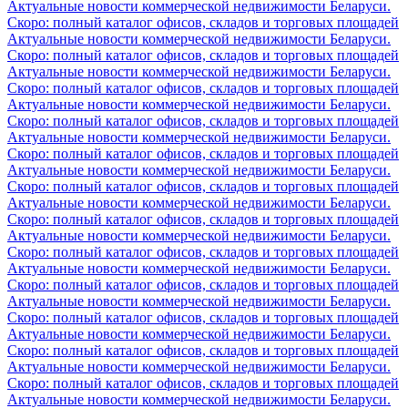
Актуальные новости коммерческой недвижимости Беларуси.
Скоро: полный каталог офисов, складов и торговых площадей
Актуальные новости коммерческой недвижимости Беларуси.
Скоро: полный каталог офисов, складов и торговых площадей
Актуальные новости коммерческой недвижимости Беларуси.
Скоро: полный каталог офисов, складов и торговых площадей
Актуальные новости коммерческой недвижимости Беларуси.
Скоро: полный каталог офисов, складов и торговых площадей
Актуальные новости коммерческой недвижимости Беларуси.
Скоро: полный каталог офисов, складов и торговых площадей
Актуальные новости коммерческой недвижимости Беларуси.
Скоро: полный каталог офисов, складов и торговых площадей
Актуальные новости коммерческой недвижимости Беларуси.
Скоро: полный каталог офисов, складов и торговых площадей
Актуальные новости коммерческой недвижимости Беларуси.
Скоро: полный каталог офисов, складов и торговых площадей
Актуальные новости коммерческой недвижимости Беларуси.
Скоро: полный каталог офисов, складов и торговых площадей
Актуальные новости коммерческой недвижимости Беларуси.
Скоро: полный каталог офисов, складов и торговых площадей
Актуальные новости коммерческой недвижимости Беларуси.
Скоро: полный каталог офисов, складов и торговых площадей
Актуальные новости коммерческой недвижимости Беларуси.
Скоро: полный каталог офисов, складов и торговых площадей
Актуальные новости коммерческой недвижимости Беларуси.