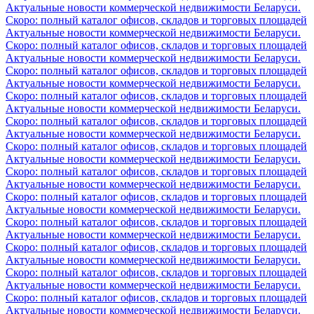
Актуальные новости коммерческой недвижимости Беларуси.
Скоро: полный каталог офисов, складов и торговых площадей
Актуальные новости коммерческой недвижимости Беларуси.
Скоро: полный каталог офисов, складов и торговых площадей
Актуальные новости коммерческой недвижимости Беларуси.
Скоро: полный каталог офисов, складов и торговых площадей
Актуальные новости коммерческой недвижимости Беларуси.
Скоро: полный каталог офисов, складов и торговых площадей
Актуальные новости коммерческой недвижимости Беларуси.
Скоро: полный каталог офисов, складов и торговых площадей
Актуальные новости коммерческой недвижимости Беларуси.
Скоро: полный каталог офисов, складов и торговых площадей
Актуальные новости коммерческой недвижимости Беларуси.
Скоро: полный каталог офисов, складов и торговых площадей
Актуальные новости коммерческой недвижимости Беларуси.
Скоро: полный каталог офисов, складов и торговых площадей
Актуальные новости коммерческой недвижимости Беларуси.
Скоро: полный каталог офисов, складов и торговых площадей
Актуальные новости коммерческой недвижимости Беларуси.
Скоро: полный каталог офисов, складов и торговых площадей
Актуальные новости коммерческой недвижимости Беларуси.
Скоро: полный каталог офисов, складов и торговых площадей
Актуальные новости коммерческой недвижимости Беларуси.
Скоро: полный каталог офисов, складов и торговых площадей
Актуальные новости коммерческой недвижимости Беларуси.