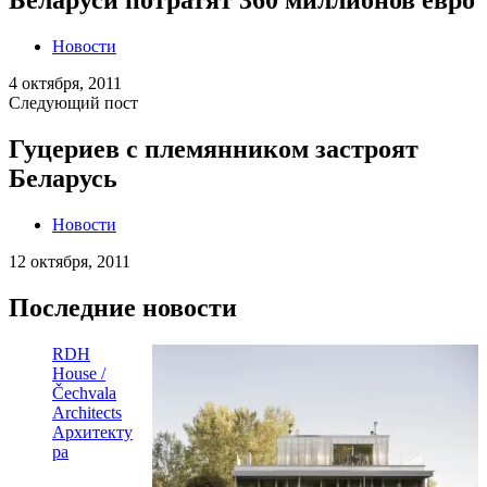
Беларуси потратят 360 миллионов евро
Новости
4 октября, 2011
Следующий пост
Гуцериев с племянником застроят
Беларусь
Новости
12 октября, 2011
Последние новости
RDH
House /
Čechvala
Architects
Архитекту
ра