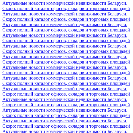
Актуальные новости коммерческой недвижимости Беларуси.
Скоро: полный каталог офисов, складов и торговых площадей
Актуальные новости коммерческой недвижимости Беларуси.
Скоро: полный каталог офисов, складов и торговых площадей
Актуальные новости коммерческой недвижимости Беларуси.
Скоро: полный каталог офисов, складов и торговых площадей
Актуальные новости коммерческой недвижимости Беларуси.
Скоро: полный каталог офисов, складов и торговых площадей
Актуальные новости коммерческой недвижимости Беларуси.
Скоро: полный каталог офисов, складов и торговых площадей
Актуальные новости коммерческой недвижимости Беларуси.
Скоро: полный каталог офисов, складов и торговых площадей
Актуальные новости коммерческой недвижимости Беларуси.
Скоро: полный каталог офисов, складов и торговых площадей
Актуальные новости коммерческой недвижимости Беларуси.
Скоро: полный каталог офисов, складов и торговых площадей
Актуальные новости коммерческой недвижимости Беларуси.
Скоро: полный каталог офисов, складов и торговых площадей
Актуальные новости коммерческой недвижимости Беларуси.
Скоро: полный каталог офисов, складов и торговых площадей
Актуальные новости коммерческой недвижимости Беларуси.
Скоро: полный каталог офисов, складов и торговых площадей
Актуальные новости коммерческой недвижимости Беларуси.
Скоро: полный каталог офисов, складов и торговых площадей
Актуальные новости коммерческой недвижимости Беларуси.