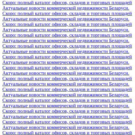
Скоро: полный каталог офисов, складов и торговых площадей
Актуальные новости коммерческой недвижимости Беларуси.
Скоро: полный каталог офисов, складов и торговых площадей
Актуальные новости коммерческой недвижимости Беларуси.
Скоро: полный каталог офисов, складов и торговых площадей
Актуальные новости коммерческой недвижимости Беларуси.
Скоро: полный каталог офисов, складов и торговых площадей
Актуальные новости коммерческой недвижимости Беларуси.
Скоро: полный каталог офисов, складов и торговых площадей
Актуальные новости коммерческой недвижимости Беларуси.
Скоро: полный каталог офисов, складов и торговых площадей
Актуальные новости коммерческой недвижимости Беларуси.
Скоро: полный каталог офисов, складов и торговых площадей
Актуальные новости коммерческой недвижимости Беларуси.
Скоро: полный каталог офисов, складов и торговых площадей
Актуальные новости коммерческой недвижимости Беларуси.
Скоро: полный каталог офисов, складов и торговых площадей
Актуальные новости коммерческой недвижимости Беларуси.
Скоро: полный каталог офисов, складов и торговых площадей
Актуальные новости коммерческой недвижимости Беларуси.
Скоро: полный каталог офисов, складов и торговых площадей
Актуальные новости коммерческой недвижимости Беларуси.
Скоро: полный каталог офисов, складов и торговых площадей
Актуальные новости коммерческой недвижимости Беларуси.
Скоро: полный каталог офисов, складов и торговых площадей