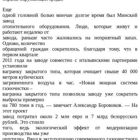
Еще
одной головной болью минчан долгое время был Минский
завод
отопительного оборудования. Люди, которые живут и
работают недалеко от
завода, раньше часто жаловались на неприятный запах.
Однако, количество
обращений граждан сократилось, благодаря тому, что в
первом квартале
2011 года на заводе совместно с итальянскими партнерами
установили
вагранку закрытого типа, которая очищает свыше 40 000
метров кубических
загрязненного воздуха в час. «Новая мощная система
газоочистки –
вагранка закрытого типа позволила заводу уже сократить
выбросы примерно
на 780 тонн в год, — замечает Александр Боровиков. — На
этот проект
завод потратил около 2 млн евро и 7 млрд белорусских
рублей. Это стоило
того, ведь экологический эффект от модернизации
производства мы уже
ощутили». Ввод в эксплуатацию современного газоочистного