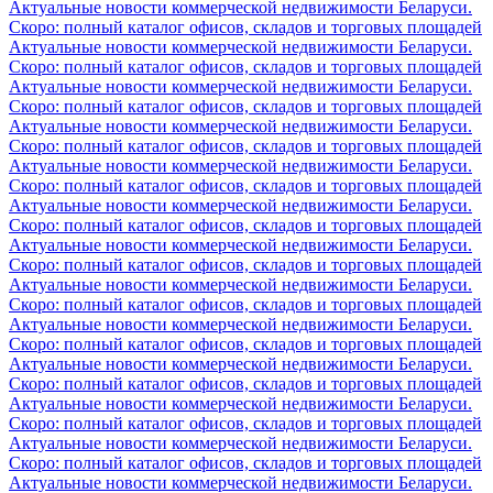
Актуальные новости коммерческой недвижимости Беларуси.
Скоро: полный каталог офисов, складов и торговых площадей
Актуальные новости коммерческой недвижимости Беларуси.
Скоро: полный каталог офисов, складов и торговых площадей
Актуальные новости коммерческой недвижимости Беларуси.
Скоро: полный каталог офисов, складов и торговых площадей
Актуальные новости коммерческой недвижимости Беларуси.
Скоро: полный каталог офисов, складов и торговых площадей
Актуальные новости коммерческой недвижимости Беларуси.
Скоро: полный каталог офисов, складов и торговых площадей
Актуальные новости коммерческой недвижимости Беларуси.
Скоро: полный каталог офисов, складов и торговых площадей
Актуальные новости коммерческой недвижимости Беларуси.
Скоро: полный каталог офисов, складов и торговых площадей
Актуальные новости коммерческой недвижимости Беларуси.
Скоро: полный каталог офисов, складов и торговых площадей
Актуальные новости коммерческой недвижимости Беларуси.
Скоро: полный каталог офисов, складов и торговых площадей
Актуальные новости коммерческой недвижимости Беларуси.
Скоро: полный каталог офисов, складов и торговых площадей
Актуальные новости коммерческой недвижимости Беларуси.
Скоро: полный каталог офисов, складов и торговых площадей
Актуальные новости коммерческой недвижимости Беларуси.
Скоро: полный каталог офисов, складов и торговых площадей
Актуальные новости коммерческой недвижимости Беларуси.