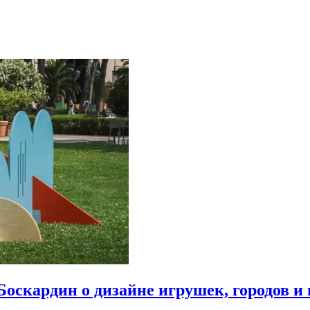
Боскардин о дизайне игрушек, городов и