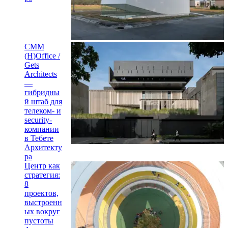
CMM
(H)Office /
Gets
Architects
—
гибридны
й штаб для
телеком- и
security-
компании
в Тебете
Архитекту
ра
Центр как
стратегия:
8
проектов,
выстроенн
ых вокруг
пустоты