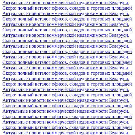
Актуальные новости коммерческой недвижимости Беларуси.
Скоро: полный каталог офисов, складов и торговых площадей
Актуальные новости коммерческой недвижимости Беларуси.
Скоро: полный каталог офисов, складов и торговых площадей
Актуальные новости коммерческой недвижимости Беларуси.
Скоро: полный каталог офисов, складов и торговых площадей
Актуальные новости коммерческой недвижимости Беларуси.
Скоро: полный каталог офисов, складов и торговых площадей
Актуальные новости коммерческой недвижимости Беларуси.
Скоро: полный каталог офисов, складов и торговых площадей
Актуальные новости коммерческой недвижимости Беларуси.
Скоро: полный каталог офисов, складов и торговых площадей
Актуальные новости коммерческой недвижимости Беларуси.
Скоро: полный каталог офисов, складов и торговых площадей
Актуальные новости коммерческой недвижимости Беларуси.
Скоро: полный каталог офисов, складов и торговых площадей
Актуальные новости коммерческой недвижимости Беларуси.
Скоро: полный каталог офисов, складов и торговых площадей
Актуальные новости коммерческой недвижимости Беларуси.
Скоро: полный каталог офисов, складов и торговых площадей
Актуальные новости коммерческой недвижимости Беларуси.
Скоро: полный каталог офисов, складов и торговых площадей
Актуальные новости коммерческой недвижимости Беларуси.
Скоро: полный каталог офисов, складов и торговых площадей
Актуальные новости коммерческой недвижимости Беларуси.