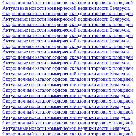
Скоро: полный каталог офисов, складов и торговых площадей
Актуальные новости коммерческой недвижимости Беларуси.
Скоро: полный каталог офисов, складов и торговых площадей
Актуальные новости коммерческой недвижимости Беларуси.
Скоро: полный каталог офисов, складов и торговых площадей
Актуальные новости коммерческой недвижимости Беларуси.
Скоро: полный каталог офисов, складов и торговых площадей
Актуальные новости коммерческой недвижимости Беларуси.
Скоро: полный каталог офисов, складов и торговых площадей
Актуальные новости коммерческой недвижимости Беларуси.
Скоро: полный каталог офисов, складов и торговых площадей
Актуальные новости коммерческой недвижимости Беларуси.
Скоро: полный каталог офисов, складов и торговых площадей
Актуальные новости коммерческой недвижимости Беларуси.
Скоро: полный каталог офисов, складов и торговых площадей
Актуальные новости коммерческой недвижимости Беларуси.
Скоро: полный каталог офисов, складов и торговых площадей
Актуальные новости коммерческой недвижимости Беларуси.
Скоро: полный каталог офисов, складов и торговых площадей
Актуальные новости коммерческой недвижимости Беларуси.
Скоро: полный каталог офисов, складов и торговых площадей
Актуальные новости коммерческой недвижимости Беларуси.
Скоро: полный каталог офисов, складов и торговых площадей
Актуальные новости коммерческой недвижимости Беларуси.
Скоро: полный каталог офисов, складов и торговых площадей