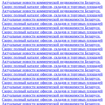
Актуальные новости коммерческой недвижимости Беларуси.
Скоро: полный каталог офисов, складов и торговых площадей
Актуальные новости коммерческой недвижимости Беларуси.
Скоро: полный каталог офисов, складов и торговых площадей
Актуальные новости коммерческой недвижимости Беларуси.
Скоро: полный каталог офисов, складов и торговых площадей
Актуальные новости коммерческой недвижимости Беларуси.
Скоро: полный каталог офисов, складов и торговых площадей
Актуальные новости коммерческой недвижимости Беларуси.
Скоро: полный каталог офисов, складов и торговых площадей
Актуальные новости коммерческой недвижимости Беларуси.
Скоро: полный каталог офисов, складов и торговых площадей
Актуальные новости коммерческой недвижимости Беларуси.
Скоро: полный каталог офисов, складов и торговых площадей
Актуальные новости коммерческой недвижимости Беларуси.
Скоро: полный каталог офисов, складов и торговых площадей
Актуальные новости коммерческой недвижимости Беларуси.
Скоро: полный каталог офисов, складов и торговых площадей
Актуальные новости коммерческой недвижимости Беларуси.
Скоро: полный каталог офисов, складов и торговых площадей
Актуальные новости коммерческой недвижимости Беларуси.
Скоро: полный каталог офисов, складов и торговых площадей
Актуальные новости коммерческой недвижимости Беларуси.
Скоро: полный каталог офисов, складов и торговых площадей
Актуальные новости коммерческой недвижимости Беларуси.