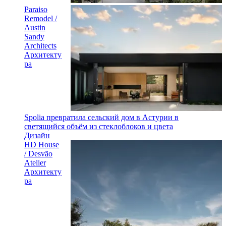
Paraiso
Remodel /
Austin
Sandy
Architects
Архитекту
ра
Spolia превратила сельский дом в Астурии в
светящийся объём из стеклоблоков и цвета
Дизайн
HD House
/ Desvão
Atelier
Архитекту
ра