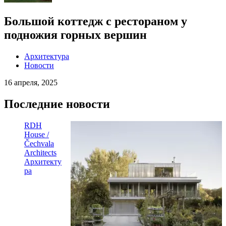
Большой коттедж c рестораном у
подножия горных вершин
Архитектура
Новости
16 апреля, 2025
Последние новости
RDH
House /
Čechvala
Architects
Архитекту
ра