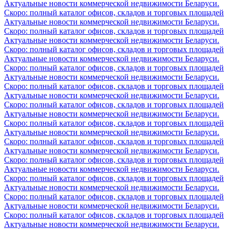
Актуальные новости коммерческой недвижимости Беларуси.
Скоро: полный каталог офисов, складов и торговых площадей
Актуальные новости коммерческой недвижимости Беларуси.
Скоро: полный каталог офисов, складов и торговых площадей
Актуальные новости коммерческой недвижимости Беларуси.
Скоро: полный каталог офисов, складов и торговых площадей
Актуальные новости коммерческой недвижимости Беларуси.
Скоро: полный каталог офисов, складов и торговых площадей
Актуальные новости коммерческой недвижимости Беларуси.
Скоро: полный каталог офисов, складов и торговых площадей
Актуальные новости коммерческой недвижимости Беларуси.
Скоро: полный каталог офисов, складов и торговых площадей
Актуальные новости коммерческой недвижимости Беларуси.
Скоро: полный каталог офисов, складов и торговых площадей
Актуальные новости коммерческой недвижимости Беларуси.
Скоро: полный каталог офисов, складов и торговых площадей
Актуальные новости коммерческой недвижимости Беларуси.
Скоро: полный каталог офисов, складов и торговых площадей
Актуальные новости коммерческой недвижимости Беларуси.
Скоро: полный каталог офисов, складов и торговых площадей
Актуальные новости коммерческой недвижимости Беларуси.
Скоро: полный каталог офисов, складов и торговых площадей
Актуальные новости коммерческой недвижимости Беларуси.
Скоро: полный каталог офисов, складов и торговых площадей
Актуальные новости коммерческой недвижимости Беларуси.