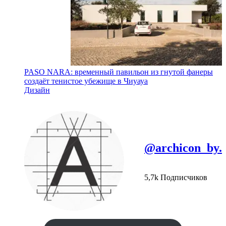
PASO NARA: временный павильон из гнутой фанеры
создаёт тенистое убежище в Чиуауа
Дизайн
@archicon_by.
5,7k Подписчиков