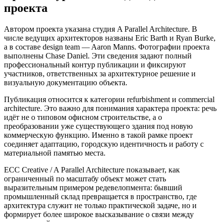
проекта
Автором проекта указана студия A Parallel Architecture. В
числе ведущих архитекторов названы Eric Barth и Ryan Burke,
а в составе design team — Aaron Manns. Фотографии проекта
выполнены Chase Daniel. Эти сведения задают полный
профессиональный контур публикации и фиксируют
участников, ответственных за архитектурное решение и
визуальную документацию объекта.
Публикация относится к категории refurbishment и commercial
architecture. Это важно для понимания характера проекта: речь
идёт не о типовом офисном строительстве, а о
преобразовании уже существующего здания под новую
коммерческую функцию. Именно в такой рамке проект
соединяет адаптацию, городскую идентичность и работу с
материальной памятью места.
ECC Creative / A Parallel Architecture показывает, как
ограниченный по масштабу объект может стать
выразительным примером редевелопмента: бывший
промышленный склад превращается в пространство, где
архитектура служит не только практической задаче, но и
формирует более широкое высказывание о связи между