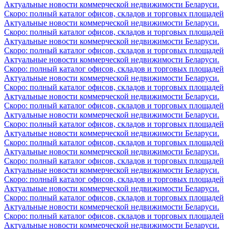
Актуальные новости коммерческой недвижимости Беларуси.
Скоро: полный каталог офисов, складов и торговых площадей
Актуальные новости коммерческой недвижимости Беларуси.
Скоро: полный каталог офисов, складов и торговых площадей
Актуальные новости коммерческой недвижимости Беларуси.
Скоро: полный каталог офисов, складов и торговых площадей
Актуальные новости коммерческой недвижимости Беларуси.
Скоро: полный каталог офисов, складов и торговых площадей
Актуальные новости коммерческой недвижимости Беларуси.
Скоро: полный каталог офисов, складов и торговых площадей
Актуальные новости коммерческой недвижимости Беларуси.
Скоро: полный каталог офисов, складов и торговых площадей
Актуальные новости коммерческой недвижимости Беларуси.
Скоро: полный каталог офисов, складов и торговых площадей
Актуальные новости коммерческой недвижимости Беларуси.
Скоро: полный каталог офисов, складов и торговых площадей
Актуальные новости коммерческой недвижимости Беларуси.
Скоро: полный каталог офисов, складов и торговых площадей
Актуальные новости коммерческой недвижимости Беларуси.
Скоро: полный каталог офисов, складов и торговых площадей
Актуальные новости коммерческой недвижимости Беларуси.
Скоро: полный каталог офисов, складов и торговых площадей
Актуальные новости коммерческой недвижимости Беларуси.
Скоро: полный каталог офисов, складов и торговых площадей
Актуальные новости коммерческой недвижимости Беларуси.