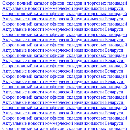
Скоро: полный каталог офисов, складов и торговых площадей
Актуальные новости коммерческой недвижимости Беларуси.
Скоро: полный каталог офисов, складов и торговых площадей
Актуальные новости коммерческой недвижимости Беларуси.
Скоро: полный каталог офисов, складов и торговых площадей
Актуальные новости коммерческой недвижимости Беларуси.
Скоро: полный каталог офисов, складов и торговых площадей
Актуальные новости коммерческой недвижимости Беларуси.
Скоро: полный каталог офисов, складов и торговых площадей
Актуальные новости коммерческой недвижимости Беларуси.
Скоро: полный каталог офисов, складов и торговых площадей
Актуальные новости коммерческой недвижимости Беларуси.
Скоро: полный каталог офисов, складов и торговых площадей
Актуальные новости коммерческой недвижимости Беларуси.
Скоро: полный каталог офисов, складов и торговых площадей
Актуальные новости коммерческой недвижимости Беларуси.
Скоро: полный каталог офисов, складов и торговых площадей
Актуальные новости коммерческой недвижимости Беларуси.
Скоро: полный каталог офисов, складов и торговых площадей
Актуальные новости коммерческой недвижимости Беларуси.
Скоро: полный каталог офисов, складов и торговых площадей
Актуальные новости коммерческой недвижимости Беларуси.
Скоро: полный каталог офисов, складов и торговых площадей
Актуальные новости коммерческой недвижимости Беларуси.
Скоро: полный каталог офисов, складов и торговых площадей