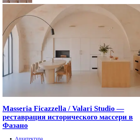
Masseria Ficazzella / Valari Studio —
реставрация исторического массери в
Фазано
Архитектура