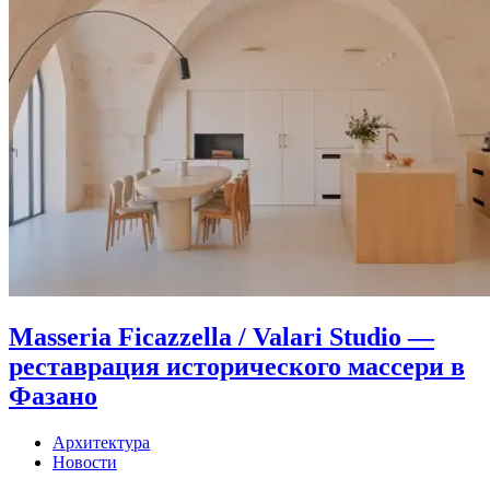
Masseria Ficazzella / Valari Studio —
реставрация исторического массери в
Фазано
Архитектура
Новости