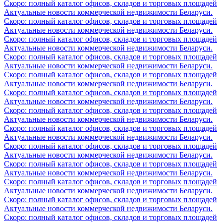
Скоро: полный каталог офисов, складов и торговых площадей
Актуальные новости коммерческой недвижимости Беларуси.
Скоро: полный каталог офисов, складов и торговых площадей
Актуальные новости коммерческой недвижимости Беларуси.
Скоро: полный каталог офисов, складов и торговых площадей
Актуальные новости коммерческой недвижимости Беларуси.
Скоро: полный каталог офисов, складов и торговых площадей
Актуальные новости коммерческой недвижимости Беларуси.
Скоро: полный каталог офисов, складов и торговых площадей
Актуальные новости коммерческой недвижимости Беларуси.
Скоро: полный каталог офисов, складов и торговых площадей
Актуальные новости коммерческой недвижимости Беларуси.
Скоро: полный каталог офисов, складов и торговых площадей
Актуальные новости коммерческой недвижимости Беларуси.
Скоро: полный каталог офисов, складов и торговых площадей
Актуальные новости коммерческой недвижимости Беларуси.
Скоро: полный каталог офисов, складов и торговых площадей
Актуальные новости коммерческой недвижимости Беларуси.
Скоро: полный каталог офисов, складов и торговых площадей
Актуальные новости коммерческой недвижимости Беларуси.
Скоро: полный каталог офисов, складов и торговых площадей
Актуальные новости коммерческой недвижимости Беларуси.
Скоро: полный каталог офисов, складов и торговых площадей
Актуальные новости коммерческой недвижимости Беларуси.
Скоро: полный каталог офисов, складов и торговых площадей