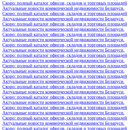
Скоро: полный каталог офисов, складов и торговых площадей
Актуальные новости коммерческой недвижимости Беларуси.
Скоро: полный каталог офисов, складов и торговых площадей
Актуальные новости коммерческой недвижимости Беларуси.
Скоро: полный каталог офисов, складов и торговых площадей
Актуальные новости коммерческой недвижимости Беларуси.
Скоро: полный каталог офисов, складов и торговых площадей
Актуальные новости коммерческой недвижимости Беларуси.
Скоро: полный каталог офисов, складов и торговых площадей
Актуальные новости коммерческой недвижимости Беларуси.
Скоро: полный каталог офисов, складов и торговых площадей
Актуальные новости коммерческой недвижимости Беларуси.
Скоро: полный каталог офисов, складов и торговых площадей
Актуальные новости коммерческой недвижимости Беларуси.
Скоро: полный каталог офисов, складов и торговых площадей
Актуальные новости коммерческой недвижимости Беларуси.
Скоро: полный каталог офисов, складов и торговых площадей
Актуальные новости коммерческой недвижимости Беларуси.
Скоро: полный каталог офисов, складов и торговых площадей
Актуальные новости коммерческой недвижимости Беларуси.
Скоро: полный каталог офисов, складов и торговых площадей
Актуальные новости коммерческой недвижимости Беларуси.
Скоро: полный каталог офисов, складов и торговых площадей
Актуальные новости коммерческой недвижимости Беларуси.
Скоро: полный каталог офисов, складов и торговых площадей