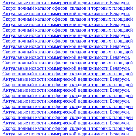
Актуальные новости коммерческой недвижимости Беларуси.
Скоро: полный каталог офисов, складов и торговых площадей
Актуальные новости коммерческой недвижимости Беларуси.
Скоро: полный каталог офисов, складов и торговых площадей
Актуальные новости коммерческой недвижимости Беларуси.
Скоро: полный каталог офисов, складов и торговых площадей
Актуальные новости коммерческой недвижимости Беларуси.
Скоро: полный каталог офисов, складов и торговых площадей
Актуальные новости коммерческой недвижимости Беларуси.
Скоро: полный каталог офисов, складов и торговых площадей
Актуальные новости коммерческой недвижимости Беларуси.
Скоро: полный каталог офисов, складов и торговых площадей
Актуальные новости коммерческой недвижимости Беларуси.
Скоро: полный каталог офисов, складов и торговых площадей
Актуальные новости коммерческой недвижимости Беларуси.
Скоро: полный каталог офисов, складов и торговых площадей
Актуальные новости коммерческой недвижимости Беларуси.
Скоро: полный каталог офисов, складов и торговых площадей
Актуальные новости коммерческой недвижимости Беларуси.
Скоро: полный каталог офисов, складов и торговых площадей
Актуальные новости коммерческой недвижимости Беларуси.
Скоро: полный каталог офисов, складов и торговых площадей
Актуальные новости коммерческой недвижимости Беларуси.
Скоро: полный каталог офисов, складов и торговых площадей
Актуальные новости коммерческой недвижимости Беларуси.