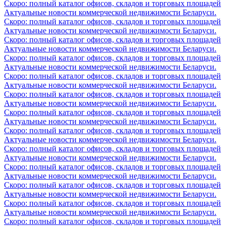
Скоро: полный каталог офисов, складов и торговых площадей
Актуальные новости коммерческой недвижимости Беларуси.
Скоро: полный каталог офисов, складов и торговых площадей
Актуальные новости коммерческой недвижимости Беларуси.
Скоро: полный каталог офисов, складов и торговых площадей
Актуальные новости коммерческой недвижимости Беларуси.
Скоро: полный каталог офисов, складов и торговых площадей
Актуальные новости коммерческой недвижимости Беларуси.
Скоро: полный каталог офисов, складов и торговых площадей
Актуальные новости коммерческой недвижимости Беларуси.
Скоро: полный каталог офисов, складов и торговых площадей
Актуальные новости коммерческой недвижимости Беларуси.
Скоро: полный каталог офисов, складов и торговых площадей
Актуальные новости коммерческой недвижимости Беларуси.
Скоро: полный каталог офисов, складов и торговых площадей
Актуальные новости коммерческой недвижимости Беларуси.
Скоро: полный каталог офисов, складов и торговых площадей
Актуальные новости коммерческой недвижимости Беларуси.
Скоро: полный каталог офисов, складов и торговых площадей
Актуальные новости коммерческой недвижимости Беларуси.
Скоро: полный каталог офисов, складов и торговых площадей
Актуальные новости коммерческой недвижимости Беларуси.
Скоро: полный каталог офисов, складов и торговых площадей
Актуальные новости коммерческой недвижимости Беларуси.
Скоро: полный каталог офисов, складов и торговых площадей