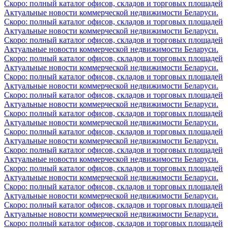
Скоро: полный каталог офисов, складов и торговых площадей
Актуальные новости коммерческой недвижимости Беларуси.
Скоро: полный каталог офисов, складов и торговых площадей
Актуальные новости коммерческой недвижимости Беларуси.
Скоро: полный каталог офисов, складов и торговых площадей
Актуальные новости коммерческой недвижимости Беларуси.
Скоро: полный каталог офисов, складов и торговых площадей
Актуальные новости коммерческой недвижимости Беларуси.
Скоро: полный каталог офисов, складов и торговых площадей
Актуальные новости коммерческой недвижимости Беларуси.
Скоро: полный каталог офисов, складов и торговых площадей
Актуальные новости коммерческой недвижимости Беларуси.
Скоро: полный каталог офисов, складов и торговых площадей
Актуальные новости коммерческой недвижимости Беларуси.
Скоро: полный каталог офисов, складов и торговых площадей
Актуальные новости коммерческой недвижимости Беларуси.
Скоро: полный каталог офисов, складов и торговых площадей
Актуальные новости коммерческой недвижимости Беларуси.
Скоро: полный каталог офисов, складов и торговых площадей
Актуальные новости коммерческой недвижимости Беларуси.
Скоро: полный каталог офисов, складов и торговых площадей
Актуальные новости коммерческой недвижимости Беларуси.
Скоро: полный каталог офисов, складов и торговых площадей
Актуальные новости коммерческой недвижимости Беларуси.
Скоро: полный каталог офисов, складов и торговых площадей