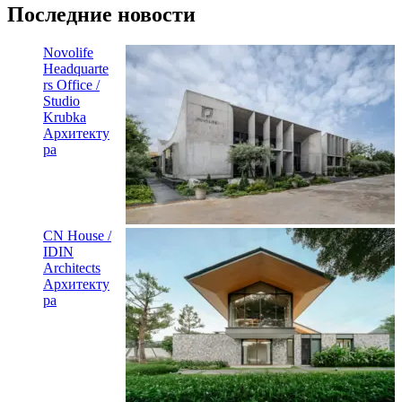
Последние новости
Novolife
Headquarte
rs Office /
Studio
Krubka
Архитекту
ра
CN House /
IDIN
Architects
Архитекту
ра