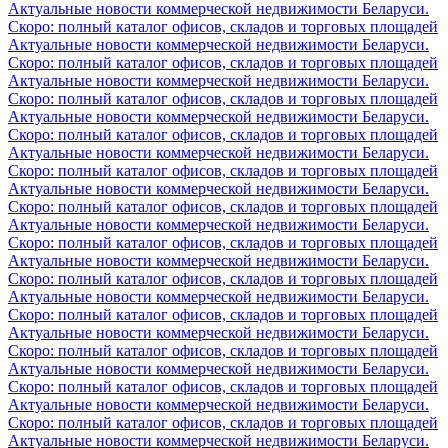
Актуальные новости коммерческой недвижимости Беларуси.
Скоро: полный каталог офисов, складов и торговых площадей
Актуальные новости коммерческой недвижимости Беларуси.
Скоро: полный каталог офисов, складов и торговых площадей
Актуальные новости коммерческой недвижимости Беларуси.
Скоро: полный каталог офисов, складов и торговых площадей
Актуальные новости коммерческой недвижимости Беларуси.
Скоро: полный каталог офисов, складов и торговых площадей
Актуальные новости коммерческой недвижимости Беларуси.
Скоро: полный каталог офисов, складов и торговых площадей
Актуальные новости коммерческой недвижимости Беларуси.
Скоро: полный каталог офисов, складов и торговых площадей
Актуальные новости коммерческой недвижимости Беларуси.
Скоро: полный каталог офисов, складов и торговых площадей
Актуальные новости коммерческой недвижимости Беларуси.
Скоро: полный каталог офисов, складов и торговых площадей
Актуальные новости коммерческой недвижимости Беларуси.
Скоро: полный каталог офисов, складов и торговых площадей
Актуальные новости коммерческой недвижимости Беларуси.
Скоро: полный каталог офисов, складов и торговых площадей
Актуальные новости коммерческой недвижимости Беларуси.
Скоро: полный каталог офисов, складов и торговых площадей
Актуальные новости коммерческой недвижимости Беларуси.
Скоро: полный каталог офисов, складов и торговых площадей
Актуальные новости коммерческой недвижимости Беларуси.