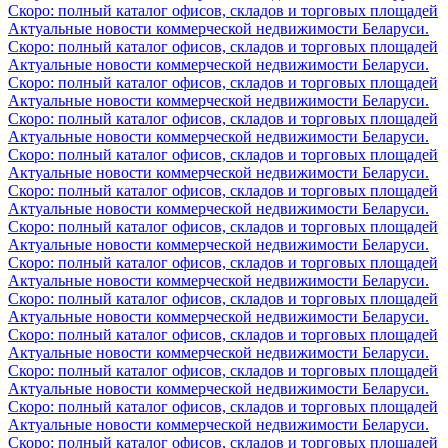
Скоро: полный каталог офисов, складов и торговых площадей
Актуальные новости коммерческой недвижимости Беларуси.
Скоро: полный каталог офисов, складов и торговых площадей
Актуальные новости коммерческой недвижимости Беларуси.
Скоро: полный каталог офисов, складов и торговых площадей
Актуальные новости коммерческой недвижимости Беларуси.
Скоро: полный каталог офисов, складов и торговых площадей
Актуальные новости коммерческой недвижимости Беларуси.
Скоро: полный каталог офисов, складов и торговых площадей
Актуальные новости коммерческой недвижимости Беларуси.
Скоро: полный каталог офисов, складов и торговых площадей
Актуальные новости коммерческой недвижимости Беларуси.
Скоро: полный каталог офисов, складов и торговых площадей
Актуальные новости коммерческой недвижимости Беларуси.
Скоро: полный каталог офисов, складов и торговых площадей
Актуальные новости коммерческой недвижимости Беларуси.
Скоро: полный каталог офисов, складов и торговых площадей
Актуальные новости коммерческой недвижимости Беларуси.
Скоро: полный каталог офисов, складов и торговых площадей
Актуальные новости коммерческой недвижимости Беларуси.
Скоро: полный каталог офисов, складов и торговых площадей
Актуальные новости коммерческой недвижимости Беларуси.
Скоро: полный каталог офисов, складов и торговых площадей
Актуальные новости коммерческой недвижимости Беларуси.
Скоро: полный каталог офисов, складов и торговых площадей