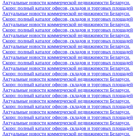
Актуальные новости коммерческой недвижимости Беларуси.
Скоро: полный каталог офисов, складов и торговых площадей
Актуальные новости коммерческой недвижимости Беларуси.
Скоро: полный каталог офисов, складов и торговых площадей
Актуальные новости коммерческой недвижимости Беларуси.
Скоро: полный каталог офисов, складов и торговых площадей
Актуальные новости коммерческой недвижимости Беларуси.
Скоро: полный каталог офисов, складов и торговых площадей
Актуальные новости коммерческой недвижимости Беларуси.
Скоро: полный каталог офисов, складов и торговых площадей
Актуальные новости коммерческой недвижимости Беларуси.
Скоро: полный каталог офисов, складов и торговых площадей
Актуальные новости коммерческой недвижимости Беларуси.
Скоро: полный каталог офисов, складов и торговых площадей
Актуальные новости коммерческой недвижимости Беларуси.
Скоро: полный каталог офисов, складов и торговых площадей
Актуальные новости коммерческой недвижимости Беларуси.
Скоро: полный каталог офисов, складов и торговых площадей
Актуальные новости коммерческой недвижимости Беларуси.
Скоро: полный каталог офисов, складов и торговых площадей
Актуальные новости коммерческой недвижимости Беларуси.
Скоро: полный каталог офисов, складов и торговых площадей
Актуальные новости коммерческой недвижимости Беларуси.
Скоро: полный каталог офисов, складов и торговых площадей
Актуальные новости коммерческой недвижимости Беларуси.