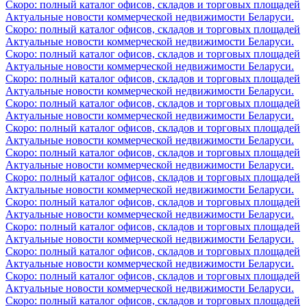
Скоро: полный каталог офисов, складов и торговых площадей
Актуальные новости коммерческой недвижимости Беларуси.
Скоро: полный каталог офисов, складов и торговых площадей
Актуальные новости коммерческой недвижимости Беларуси.
Скоро: полный каталог офисов, складов и торговых площадей
Актуальные новости коммерческой недвижимости Беларуси.
Скоро: полный каталог офисов, складов и торговых площадей
Актуальные новости коммерческой недвижимости Беларуси.
Скоро: полный каталог офисов, складов и торговых площадей
Актуальные новости коммерческой недвижимости Беларуси.
Скоро: полный каталог офисов, складов и торговых площадей
Актуальные новости коммерческой недвижимости Беларуси.
Скоро: полный каталог офисов, складов и торговых площадей
Актуальные новости коммерческой недвижимости Беларуси.
Скоро: полный каталог офисов, складов и торговых площадей
Актуальные новости коммерческой недвижимости Беларуси.
Скоро: полный каталог офисов, складов и торговых площадей
Актуальные новости коммерческой недвижимости Беларуси.
Скоро: полный каталог офисов, складов и торговых площадей
Актуальные новости коммерческой недвижимости Беларуси.
Скоро: полный каталог офисов, складов и торговых площадей
Актуальные новости коммерческой недвижимости Беларуси.
Скоро: полный каталог офисов, складов и торговых площадей
Актуальные новости коммерческой недвижимости Беларуси.
Скоро: полный каталог офисов, складов и торговых площадей