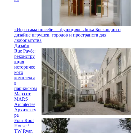
«Игра сама по себе — функция»: Люка Боскардин о
дизайне игрушек, городов и пространств для
любопытства
Дизайн
Rue Pavée:
реконстру
кция
историчес
кого
комплекса
в
парижском
Марэ от
MARS
Architectes
Архитекту
ра
Four Roof
House /
TW Ryan