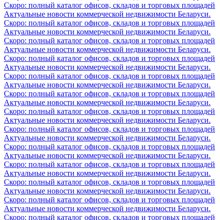
Скоро: полный каталог офисов, складов и торговых площадей
Актуальные новости коммерческой недвижимости Беларуси.
Скоро: полный каталог офисов, складов и торговых площадей
Актуальные новости коммерческой недвижимости Беларуси.
Скоро: полный каталог офисов, складов и торговых площадей
Актуальные новости коммерческой недвижимости Беларуси.
Скоро: полный каталог офисов, складов и торговых площадей
Актуальные новости коммерческой недвижимости Беларуси.
Скоро: полный каталог офисов, складов и торговых площадей
Актуальные новости коммерческой недвижимости Беларуси.
Скоро: полный каталог офисов, складов и торговых площадей
Актуальные новости коммерческой недвижимости Беларуси.
Скоро: полный каталог офисов, складов и торговых площадей
Актуальные новости коммерческой недвижимости Беларуси.
Скоро: полный каталог офисов, складов и торговых площадей
Актуальные новости коммерческой недвижимости Беларуси.
Скоро: полный каталог офисов, складов и торговых площадей
Актуальные новости коммерческой недвижимости Беларуси.
Скоро: полный каталог офисов, складов и торговых площадей
Актуальные новости коммерческой недвижимости Беларуси.
Скоро: полный каталог офисов, складов и торговых площадей
Актуальные новости коммерческой недвижимости Беларуси.
Скоро: полный каталог офисов, складов и торговых площадей
Актуальные новости коммерческой недвижимости Беларуси.
Скоро: полный каталог офисов, складов и торговых площадей