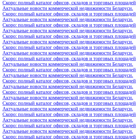
Скоро: полный каталог офисов, складов и торговых площадей
Актуальные новости коммерческой недвижимости Беларуси.
Скоро: полный каталог офисов, складов и торговых площадей
Актуальные новости коммерческой недвижимости Беларуси.
Скоро: полный каталог офисов, складов и торговых площадей
Актуальные новости коммерческой недвижимости Беларуси.
Скоро: полный каталог офисов, складов и торговых площадей
Актуальные новости коммерческой недвижимости Беларуси.
Скоро: полный каталог офисов, складов и торговых площадей
Актуальные новости коммерческой недвижимости Беларуси.
Скоро: полный каталог офисов, складов и торговых площадей
Актуальные новости коммерческой недвижимости Беларуси.
Скоро: полный каталог офисов, складов и торговых площадей
Актуальные новости коммерческой недвижимости Беларуси.
Скоро: полный каталог офисов, складов и торговых площадей
Актуальные новости коммерческой недвижимости Беларуси.
Скоро: полный каталог офисов, складов и торговых площадей
Актуальные новости коммерческой недвижимости Беларуси.
Скоро: полный каталог офисов, складов и торговых площадей
Актуальные новости коммерческой недвижимости Беларуси.
Скоро: полный каталог офисов, складов и торговых площадей
Актуальные новости коммерческой недвижимости Беларуси.
Скоро: полный каталог офисов, складов и торговых площадей
Актуальные новости коммерческой недвижимости Беларуси.
Скоро: полный каталог офисов, складов и торговых площадей