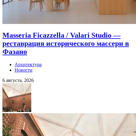
Masseria Ficazzella / Valari Studio —
реставрация исторического массери в
Фазано
Архитектура
Новости
6 августа, 2026