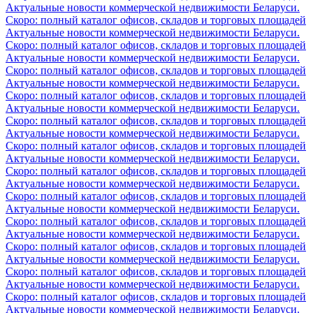
Актуальные новости коммерческой недвижимости Беларуси.
Скоро: полный каталог офисов, складов и торговых площадей
Актуальные новости коммерческой недвижимости Беларуси.
Скоро: полный каталог офисов, складов и торговых площадей
Актуальные новости коммерческой недвижимости Беларуси.
Скоро: полный каталог офисов, складов и торговых площадей
Актуальные новости коммерческой недвижимости Беларуси.
Скоро: полный каталог офисов, складов и торговых площадей
Актуальные новости коммерческой недвижимости Беларуси.
Скоро: полный каталог офисов, складов и торговых площадей
Актуальные новости коммерческой недвижимости Беларуси.
Скоро: полный каталог офисов, складов и торговых площадей
Актуальные новости коммерческой недвижимости Беларуси.
Скоро: полный каталог офисов, складов и торговых площадей
Актуальные новости коммерческой недвижимости Беларуси.
Скоро: полный каталог офисов, складов и торговых площадей
Актуальные новости коммерческой недвижимости Беларуси.
Скоро: полный каталог офисов, складов и торговых площадей
Актуальные новости коммерческой недвижимости Беларуси.
Скоро: полный каталог офисов, складов и торговых площадей
Актуальные новости коммерческой недвижимости Беларуси.
Скоро: полный каталог офисов, складов и торговых площадей
Актуальные новости коммерческой недвижимости Беларуси.
Скоро: полный каталог офисов, складов и торговых площадей
Актуальные новости коммерческой недвижимости Беларуси.