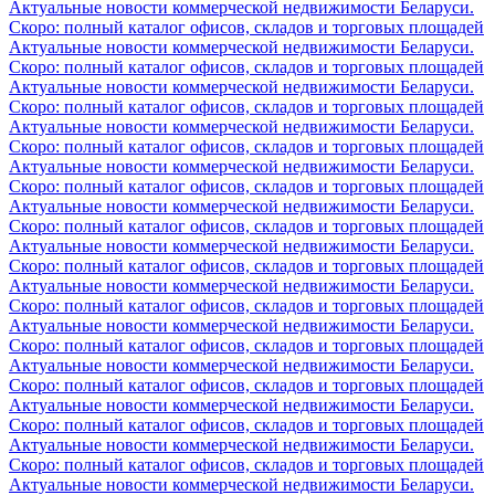
Актуальные новости коммерческой недвижимости Беларуси.
Скоро: полный каталог офисов, складов и торговых площадей
Актуальные новости коммерческой недвижимости Беларуси.
Скоро: полный каталог офисов, складов и торговых площадей
Актуальные новости коммерческой недвижимости Беларуси.
Скоро: полный каталог офисов, складов и торговых площадей
Актуальные новости коммерческой недвижимости Беларуси.
Скоро: полный каталог офисов, складов и торговых площадей
Актуальные новости коммерческой недвижимости Беларуси.
Скоро: полный каталог офисов, складов и торговых площадей
Актуальные новости коммерческой недвижимости Беларуси.
Скоро: полный каталог офисов, складов и торговых площадей
Актуальные новости коммерческой недвижимости Беларуси.
Скоро: полный каталог офисов, складов и торговых площадей
Актуальные новости коммерческой недвижимости Беларуси.
Скоро: полный каталог офисов, складов и торговых площадей
Актуальные новости коммерческой недвижимости Беларуси.
Скоро: полный каталог офисов, складов и торговых площадей
Актуальные новости коммерческой недвижимости Беларуси.
Скоро: полный каталог офисов, складов и торговых площадей
Актуальные новости коммерческой недвижимости Беларуси.
Скоро: полный каталог офисов, складов и торговых площадей
Актуальные новости коммерческой недвижимости Беларуси.
Скоро: полный каталог офисов, складов и торговых площадей
Актуальные новости коммерческой недвижимости Беларуси.