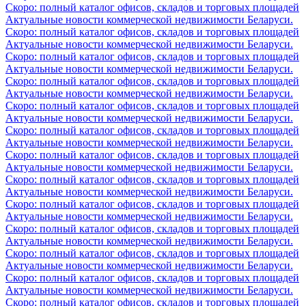
Скоро: полный каталог офисов, складов и торговых площадей
Актуальные новости коммерческой недвижимости Беларуси.
Скоро: полный каталог офисов, складов и торговых площадей
Актуальные новости коммерческой недвижимости Беларуси.
Скоро: полный каталог офисов, складов и торговых площадей
Актуальные новости коммерческой недвижимости Беларуси.
Скоро: полный каталог офисов, складов и торговых площадей
Актуальные новости коммерческой недвижимости Беларуси.
Скоро: полный каталог офисов, складов и торговых площадей
Актуальные новости коммерческой недвижимости Беларуси.
Скоро: полный каталог офисов, складов и торговых площадей
Актуальные новости коммерческой недвижимости Беларуси.
Скоро: полный каталог офисов, складов и торговых площадей
Актуальные новости коммерческой недвижимости Беларуси.
Скоро: полный каталог офисов, складов и торговых площадей
Актуальные новости коммерческой недвижимости Беларуси.
Скоро: полный каталог офисов, складов и торговых площадей
Актуальные новости коммерческой недвижимости Беларуси.
Скоро: полный каталог офисов, складов и торговых площадей
Актуальные новости коммерческой недвижимости Беларуси.
Скоро: полный каталог офисов, складов и торговых площадей
Актуальные новости коммерческой недвижимости Беларуси.
Скоро: полный каталог офисов, складов и торговых площадей
Актуальные новости коммерческой недвижимости Беларуси.
Скоро: полный каталог офисов, складов и торговых площадей