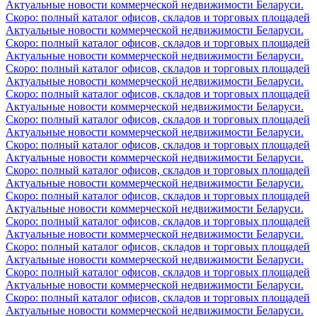
Актуальные новости коммерческой недвижимости Беларуси.
Скоро: полный каталог офисов, складов и торговых площадей
Актуальные новости коммерческой недвижимости Беларуси.
Скоро: полный каталог офисов, складов и торговых площадей
Актуальные новости коммерческой недвижимости Беларуси.
Скоро: полный каталог офисов, складов и торговых площадей
Актуальные новости коммерческой недвижимости Беларуси.
Скоро: полный каталог офисов, складов и торговых площадей
Актуальные новости коммерческой недвижимости Беларуси.
Скоро: полный каталог офисов, складов и торговых площадей
Актуальные новости коммерческой недвижимости Беларуси.
Скоро: полный каталог офисов, складов и торговых площадей
Актуальные новости коммерческой недвижимости Беларуси.
Скоро: полный каталог офисов, складов и торговых площадей
Актуальные новости коммерческой недвижимости Беларуси.
Скоро: полный каталог офисов, складов и торговых площадей
Актуальные новости коммерческой недвижимости Беларуси.
Скоро: полный каталог офисов, складов и торговых площадей
Актуальные новости коммерческой недвижимости Беларуси.
Скоро: полный каталог офисов, складов и торговых площадей
Актуальные новости коммерческой недвижимости Беларуси.
Скоро: полный каталог офисов, складов и торговых площадей
Актуальные новости коммерческой недвижимости Беларуси.
Скоро: полный каталог офисов, складов и торговых площадей
Актуальные новости коммерческой недвижимости Беларуси.