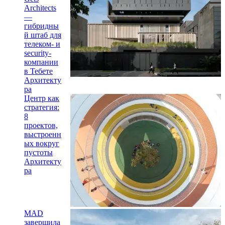
Architects
—
гибридны
й штаб для
телеком- и
security-
компании
в Тебете
Архитекту
ра
Центр как
стратегия:
8
проектов,
выстроенн
ых вокруг
пустоты
Архитекту
ра
MAD
завершила