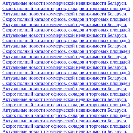
Актуальные новости коммерческой недвижимости Беларуси.
Скоро: полный каталог офисов, складов и торговых площадей
Актуальные новости коммерческой недвижимости Беларуси.
Скоро: полный каталог офисов, складов и торговых площадей
Актуальные новости коммерческой недвижимости Беларуси.
Скоро: полный каталог офисов, складов и торговых площадей
Актуальные новости коммерческой недвижимости Беларуси.
Скоро: полный каталог офисов, складов и торговых площадей
Актуальные новости коммерческой недвижимости Беларуси.
Скоро: полный каталог офисов, складов и торговых площадей
Актуальные новости коммерческой недвижимости Беларуси.
Скоро: полный каталог офисов, складов и торговых площадей
Актуальные новости коммерческой недвижимости Беларуси.
Скоро: полный каталог офисов, складов и торговых площадей
Актуальные новости коммерческой недвижимости Беларуси.
Скоро: полный каталог офисов, складов и торговых площадей
Актуальные новости коммерческой недвижимости Беларуси.
Скоро: полный каталог офисов, складов и торговых площадей
Актуальные новости коммерческой недвижимости Беларуси.
Скоро: полный каталог офисов, складов и торговых площадей
Актуальные новости коммерческой недвижимости Беларуси.
Скоро: полный каталог офисов, складов и торговых площадей
Актуальные новости коммерческой недвижимости Беларуси.
Скоро: полный каталог офисов, складов и торговых площадей
Актуальные новости коммерческой недвижимости Беларуси.