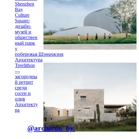
Shenzhen
Bay
Culture
Square:
дизайн-
музей и
обществен
ный парк
у
побережья Шэньчжэня
Архитектура
Treelithon
—
загородны
й ретрит
среди
сосен и
олив
Архитекту
ра
@archicon_by.