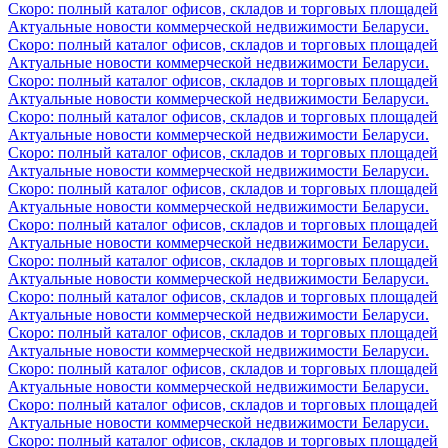
Скоро: полный каталог офисов, складов и торговых площадей
Актуальные новости коммерческой недвижимости Беларуси.
Скоро: полный каталог офисов, складов и торговых площадей
Актуальные новости коммерческой недвижимости Беларуси.
Скоро: полный каталог офисов, складов и торговых площадей
Актуальные новости коммерческой недвижимости Беларуси.
Скоро: полный каталог офисов, складов и торговых площадей
Актуальные новости коммерческой недвижимости Беларуси.
Скоро: полный каталог офисов, складов и торговых площадей
Актуальные новости коммерческой недвижимости Беларуси.
Скоро: полный каталог офисов, складов и торговых площадей
Актуальные новости коммерческой недвижимости Беларуси.
Скоро: полный каталог офисов, складов и торговых площадей
Актуальные новости коммерческой недвижимости Беларуси.
Скоро: полный каталог офисов, складов и торговых площадей
Актуальные новости коммерческой недвижимости Беларуси.
Скоро: полный каталог офисов, складов и торговых площадей
Актуальные новости коммерческой недвижимости Беларуси.
Скоро: полный каталог офисов, складов и торговых площадей
Актуальные новости коммерческой недвижимости Беларуси.
Скоро: полный каталог офисов, складов и торговых площадей
Актуальные новости коммерческой недвижимости Беларуси.
Скоро: полный каталог офисов, складов и торговых площадей
Актуальные новости коммерческой недвижимости Беларуси.
Скоро: полный каталог офисов, складов и торговых площадей