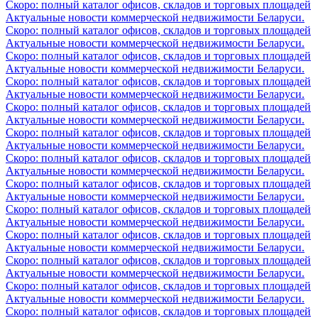
Скоро: полный каталог офисов, складов и торговых площадей
Актуальные новости коммерческой недвижимости Беларуси.
Скоро: полный каталог офисов, складов и торговых площадей
Актуальные новости коммерческой недвижимости Беларуси.
Скоро: полный каталог офисов, складов и торговых площадей
Актуальные новости коммерческой недвижимости Беларуси.
Скоро: полный каталог офисов, складов и торговых площадей
Актуальные новости коммерческой недвижимости Беларуси.
Скоро: полный каталог офисов, складов и торговых площадей
Актуальные новости коммерческой недвижимости Беларуси.
Скоро: полный каталог офисов, складов и торговых площадей
Актуальные новости коммерческой недвижимости Беларуси.
Скоро: полный каталог офисов, складов и торговых площадей
Актуальные новости коммерческой недвижимости Беларуси.
Скоро: полный каталог офисов, складов и торговых площадей
Актуальные новости коммерческой недвижимости Беларуси.
Скоро: полный каталог офисов, складов и торговых площадей
Актуальные новости коммерческой недвижимости Беларуси.
Скоро: полный каталог офисов, складов и торговых площадей
Актуальные новости коммерческой недвижимости Беларуси.
Скоро: полный каталог офисов, складов и торговых площадей
Актуальные новости коммерческой недвижимости Беларуси.
Скоро: полный каталог офисов, складов и торговых площадей
Актуальные новости коммерческой недвижимости Беларуси.
Скоро: полный каталог офисов, складов и торговых площадей