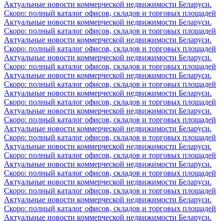
Актуальные новости коммерческой недвижимости Беларуси.
Скоро: полный каталог офисов, складов и торговых площадей
Актуальные новости коммерческой недвижимости Беларуси.
Скоро: полный каталог офисов, складов и торговых площадей
Актуальные новости коммерческой недвижимости Беларуси.
Скоро: полный каталог офисов, складов и торговых площадей
Актуальные новости коммерческой недвижимости Беларуси.
Скоро: полный каталог офисов, складов и торговых площадей
Актуальные новости коммерческой недвижимости Беларуси.
Скоро: полный каталог офисов, складов и торговых площадей
Актуальные новости коммерческой недвижимости Беларуси.
Скоро: полный каталог офисов, складов и торговых площадей
Актуальные новости коммерческой недвижимости Беларуси.
Скоро: полный каталог офисов, складов и торговых площадей
Актуальные новости коммерческой недвижимости Беларуси.
Скоро: полный каталог офисов, складов и торговых площадей
Актуальные новости коммерческой недвижимости Беларуси.
Скоро: полный каталог офисов, складов и торговых площадей
Актуальные новости коммерческой недвижимости Беларуси.
Скоро: полный каталог офисов, складов и торговых площадей
Актуальные новости коммерческой недвижимости Беларуси.
Скоро: полный каталог офисов, складов и торговых площадей
Актуальные новости коммерческой недвижимости Беларуси.
Скоро: полный каталог офисов, складов и торговых площадей
Актуальные новости коммерческой недвижимости Беларуси.