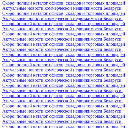
Скоро: полный каталог офисов, складов и торговых площадей
Актуальные новости коммерческой недвижимости Беларуси.
Скоро: полный каталог офисов, складов и торговых площадей
Актуальные новости коммерческой недвижимости Беларуси.
Скоро: полный каталог офисов, складов и торговых площадей
Актуальные новости коммерческой недвижимости Беларуси.
Скоро: полный каталог офисов, складов и торговых площадей
Актуальные новости коммерческой недвижимости Беларуси.
Скоро: полный каталог офисов, складов и торговых площадей
Актуальные новости коммерческой недвижимости Беларуси.
Скоро: полный каталог офисов, складов и торговых площадей
Актуальные новости коммерческой недвижимости Беларуси.
Скоро: полный каталог офисов, складов и торговых площадей
Актуальные новости коммерческой недвижимости Беларуси.
Скоро: полный каталог офисов, складов и торговых площадей
Актуальные новости коммерческой недвижимости Беларуси.
Скоро: полный каталог офисов, складов и торговых площадей
Актуальные новости коммерческой недвижимости Беларуси.
Скоро: полный каталог офисов, складов и торговых площадей
Актуальные новости коммерческой недвижимости Беларуси.
Скоро: полный каталог офисов, складов и торговых площадей
Актуальные новости коммерческой недвижимости Беларуси.
Скоро: полный каталог офисов, складов и торговых площадей
Актуальные новости коммерческой недвижимости Беларуси.
Скоро: полный каталог офисов, складов и торговых площадей