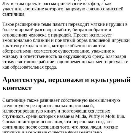
Лес в этом проекте рассматривается не как фон, а как
участник, состояние которого напрямую связано с миссией
святилища.
Такое расширение темы памяти переводит мягкие игрушки в
более широкий разговор о заботе, биоразнообразии и
отношениях человека с природой. Проект использует
эмоционально близкий и понятный образ плюшевой игрушки
как точку входа в темы, которые обычно остаются
абстрактными: совместное существование, уважение к
живому и ответственность за окружающую среду. Благодаря
этому святилище работает одновременно как место ритуала и
как образовательная среда.
Архитектура, персонажи и культурный
контекст
Святилище также развивает собственную вымышленную
вселенную через оригинальных персонажей,
иллюстрированную книгу и повторяющихся лесных
спутников, среди которых названы Milda, Puffty и Mofu-kun.
Согласно истории основания, эти персонажи создают
святилище после осознания того, что леса, люди, мягкие
игрушки и все живые существа фундаментально