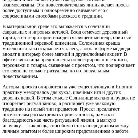
взаимосвязаны. Эта повествовательная линия делает проект
более доступным и одновременно связывает его с
современными способами рассказа о традиции.
В материальной среде это выражается в сочетании
сакральных и игровых деталей. Вход отмечает деревянный
тории, а на территории находится священный кедр, обвитый
традиционной веревкой шименава. Соломенная крыша
молельного зала открывается к лесу, а окна в форме медведя
вводят в интерьер более мягкий и дружелюбный акцент. В
офисе святилища представлены иллюстрированные книги,
персонажи и товары, связанные с проектом, что подчеркивает
его связь не только с ритуалом, но и с визуальным
повествованием.
Авторы проекта опираются на уже существующую в Японии
практику мемориалов для кукол, швейных игл и других
дорогих вещей. В этом смысле Святилище мягких игрушек не
изобретает ритуал заново, а расширяет уже знакомую
традицию на новый тип предметов. Проект предлагает
посетителям рассматривать привязанность, память и
благодарность как часть ритуальной жизни, а мягкую
игрушку — как вещь, способную стать посредником между
личным опытом и более широким представлением о заботе.