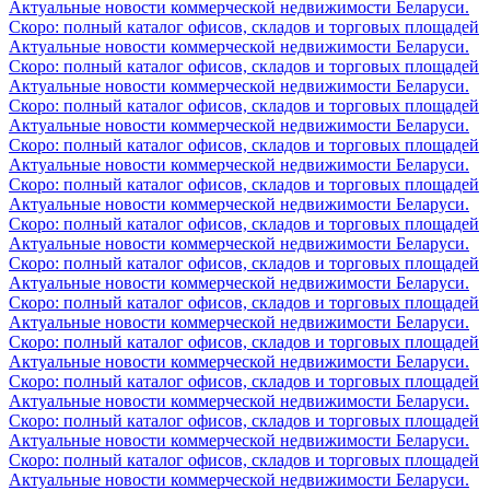
Актуальные новости коммерческой недвижимости Беларуси.
Скоро: полный каталог офисов, складов и торговых площадей
Актуальные новости коммерческой недвижимости Беларуси.
Скоро: полный каталог офисов, складов и торговых площадей
Актуальные новости коммерческой недвижимости Беларуси.
Скоро: полный каталог офисов, складов и торговых площадей
Актуальные новости коммерческой недвижимости Беларуси.
Скоро: полный каталог офисов, складов и торговых площадей
Актуальные новости коммерческой недвижимости Беларуси.
Скоро: полный каталог офисов, складов и торговых площадей
Актуальные новости коммерческой недвижимости Беларуси.
Скоро: полный каталог офисов, складов и торговых площадей
Актуальные новости коммерческой недвижимости Беларуси.
Скоро: полный каталог офисов, складов и торговых площадей
Актуальные новости коммерческой недвижимости Беларуси.
Скоро: полный каталог офисов, складов и торговых площадей
Актуальные новости коммерческой недвижимости Беларуси.
Скоро: полный каталог офисов, складов и торговых площадей
Актуальные новости коммерческой недвижимости Беларуси.
Скоро: полный каталог офисов, складов и торговых площадей
Актуальные новости коммерческой недвижимости Беларуси.
Скоро: полный каталог офисов, складов и торговых площадей
Актуальные новости коммерческой недвижимости Беларуси.
Скоро: полный каталог офисов, складов и торговых площадей
Актуальные новости коммерческой недвижимости Беларуси.