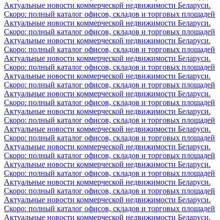
Актуальные новости коммерческой недвижимости Беларуси.
Скоро: полный каталог офисов, складов и торговых площадей
Актуальные новости коммерческой недвижимости Беларуси.
Скоро: полный каталог офисов, складов и торговых площадей
Актуальные новости коммерческой недвижимости Беларуси.
Скоро: полный каталог офисов, складов и торговых площадей
Актуальные новости коммерческой недвижимости Беларуси.
Скоро: полный каталог офисов, складов и торговых площадей
Актуальные новости коммерческой недвижимости Беларуси.
Скоро: полный каталог офисов, складов и торговых площадей
Актуальные новости коммерческой недвижимости Беларуси.
Скоро: полный каталог офисов, складов и торговых площадей
Актуальные новости коммерческой недвижимости Беларуси.
Скоро: полный каталог офисов, складов и торговых площадей
Актуальные новости коммерческой недвижимости Беларуси.
Скоро: полный каталог офисов, складов и торговых площадей
Актуальные новости коммерческой недвижимости Беларуси.
Скоро: полный каталог офисов, складов и торговых площадей
Актуальные новости коммерческой недвижимости Беларуси.
Скоро: полный каталог офисов, складов и торговых площадей
Актуальные новости коммерческой недвижимости Беларуси.
Скоро: полный каталог офисов, складов и торговых площадей
Актуальные новости коммерческой недвижимости Беларуси.
Скоро: полный каталог офисов, складов и торговых площадей
Актуальные новости коммерческой недвижимости Беларуси.