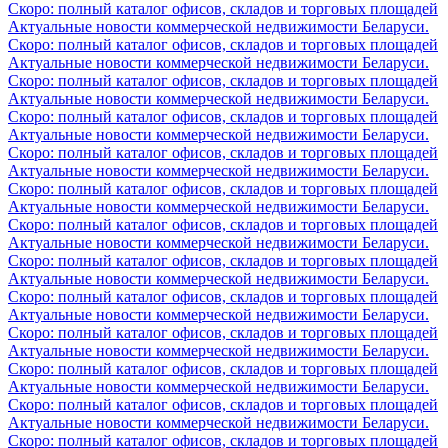
Скоро: полный каталог офисов, складов и торговых площадей
Актуальные новости коммерческой недвижимости Беларуси.
Скоро: полный каталог офисов, складов и торговых площадей
Актуальные новости коммерческой недвижимости Беларуси.
Скоро: полный каталог офисов, складов и торговых площадей
Актуальные новости коммерческой недвижимости Беларуси.
Скоро: полный каталог офисов, складов и торговых площадей
Актуальные новости коммерческой недвижимости Беларуси.
Скоро: полный каталог офисов, складов и торговых площадей
Актуальные новости коммерческой недвижимости Беларуси.
Скоро: полный каталог офисов, складов и торговых площадей
Актуальные новости коммерческой недвижимости Беларуси.
Скоро: полный каталог офисов, складов и торговых площадей
Актуальные новости коммерческой недвижимости Беларуси.
Скоро: полный каталог офисов, складов и торговых площадей
Актуальные новости коммерческой недвижимости Беларуси.
Скоро: полный каталог офисов, складов и торговых площадей
Актуальные новости коммерческой недвижимости Беларуси.
Скоро: полный каталог офисов, складов и торговых площадей
Актуальные новости коммерческой недвижимости Беларуси.
Скоро: полный каталог офисов, складов и торговых площадей
Актуальные новости коммерческой недвижимости Беларуси.
Скоро: полный каталог офисов, складов и торговых площадей
Актуальные новости коммерческой недвижимости Беларуси.
Скоро: полный каталог офисов, складов и торговых площадей