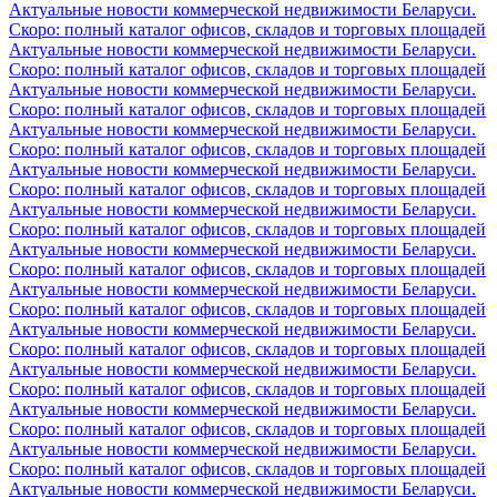
Актуальные новости коммерческой недвижимости Беларуси.
Скоро: полный каталог офисов, складов и торговых площадей
Актуальные новости коммерческой недвижимости Беларуси.
Скоро: полный каталог офисов, складов и торговых площадей
Актуальные новости коммерческой недвижимости Беларуси.
Скоро: полный каталог офисов, складов и торговых площадей
Актуальные новости коммерческой недвижимости Беларуси.
Скоро: полный каталог офисов, складов и торговых площадей
Актуальные новости коммерческой недвижимости Беларуси.
Скоро: полный каталог офисов, складов и торговых площадей
Актуальные новости коммерческой недвижимости Беларуси.
Скоро: полный каталог офисов, складов и торговых площадей
Актуальные новости коммерческой недвижимости Беларуси.
Скоро: полный каталог офисов, складов и торговых площадей
Актуальные новости коммерческой недвижимости Беларуси.
Скоро: полный каталог офисов, складов и торговых площадей
Актуальные новости коммерческой недвижимости Беларуси.
Скоро: полный каталог офисов, складов и торговых площадей
Актуальные новости коммерческой недвижимости Беларуси.
Скоро: полный каталог офисов, складов и торговых площадей
Актуальные новости коммерческой недвижимости Беларуси.
Скоро: полный каталог офисов, складов и торговых площадей
Актуальные новости коммерческой недвижимости Беларуси.
Скоро: полный каталог офисов, складов и торговых площадей
Актуальные новости коммерческой недвижимости Беларуси.