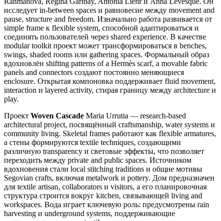
Rahmanova, Regina Garibay, Antonia Liehr и Anna Levesque. Он
исследует in-between spaces и равновесие между movement and
pause, structure and freedom. Изначально работа развивается от
simple frame к flexible system, способной адаптироваться и
соединять пользователей через shared experience. В качестве
modular toolkit проект может трансформироваться в benches,
swings, shaded rooms или gathering spaces. Формальный образ
вдохновлён shifting patterns of a Hermès scarf, а movable fabric
panels and connectors создают постоянно меняющиеся
enclosure. Открытая компоновка поддерживает fluid movement,
interaction и layered activity, стирая границу между architecture и
play.
Проект
Woven Cascade
Maria Urrutia — research-based
architectural project, посвящённый craftsmanship, water systems и
community living. Skeletal frames работают как flexible armatures,
а стены формируются textile techniques, создающими
различную transparency и световые эффекты, что позволяет
переходить между private and public spaces. Источником
вдохновения стали local stitching traditions и общие мотивы
Segovian crafts, включая metalwork и pottery. Дом предназначен
для textile artisan, collaborators и visitors, а его планировочная
структура строится вокруг kitchen, связывающей living and
workspaces. Вода играет ключевую роль: предусмотрены rain
harvesting и underground systems, поддерживающие