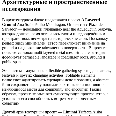
Архитектурные и пространственные
исследования
В архитектурном блоке представлен проект
A Layered
Ground
Ana Sofía Patiño Mondragón. Он связан с Plaza del
Salvador — небольшой площадью near the Acueduct in Segovia,
которая долгое время оставалась тихим и недооценённым
пространством, несмотря на исторические слои. Поскольку
рельеф здесь минимален, автор переключает внимание на
ground и на движение rainwater по поверхности. В проекте
появляется новая multi-layered metal mesh structure, которая
формирует permeable landscape и соединяет roofs, ground и
public space.
Эта система задумана как flexible gathering system для markets,
festivals и других changing activities. Foldable elements
позволяют адаптировать сценарии использования, а abstract
form сохраняет identity площади как тонкого и постоянно
меняющегося места для community and encounter. Таким
образом, проект не заменяет существующее пространство, а
усиливает его способность к встречам и совместным
событиям.
Другой архитектурный проект —
Liminal Trifecta
Aisha