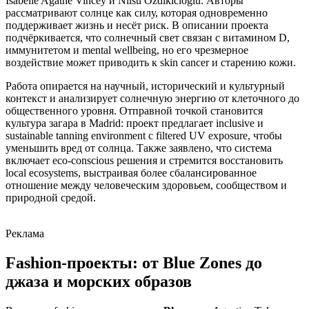
Isabelle Agathe Vincey и Nilsu Ozdikicioglu. Авторы
рассматривают солнце как силу, которая одновременно
поддерживает жизнь и несёт риск. В описании проекта
подчёркивается, что солнечный свет связан с витамином D,
иммунитетом и mental wellbeing, но его чрезмерное
воздействие может приводить к skin cancer и старению кожи.
Работа опирается на научный, исторический и культурный
контекст и анализирует солнечную энергию от клеточного до
общественного уровня. Отправной точкой становится
культура загара в Madrid: проект предлагает inclusive и
sustainable tanning environment с filtered UV exposure, чтобы
уменьшить вред от солнца. Также заявлено, что система
включает eco-conscious решения и стремится восстановить
local ecosystems, выстраивая более сбалансированное
отношение между человеческим здоровьем, сообществом и
природной средой.
Реклама
Fashion-проекты: от Blue Zones до
джаза и морских образов