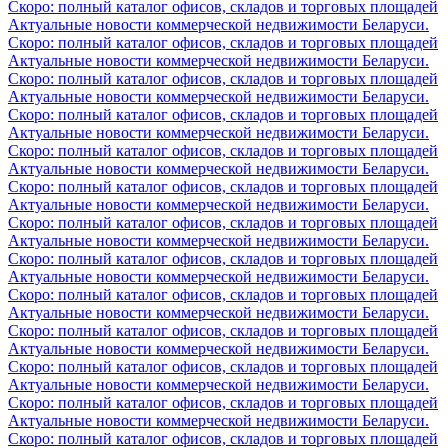
Скоро: полный каталог офисов, складов и торговых площадей
Актуальные новости коммерческой недвижимости Беларуси.
Скоро: полный каталог офисов, складов и торговых площадей
Актуальные новости коммерческой недвижимости Беларуси.
Скоро: полный каталог офисов, складов и торговых площадей
Актуальные новости коммерческой недвижимости Беларуси.
Скоро: полный каталог офисов, складов и торговых площадей
Актуальные новости коммерческой недвижимости Беларуси.
Скоро: полный каталог офисов, складов и торговых площадей
Актуальные новости коммерческой недвижимости Беларуси.
Скоро: полный каталог офисов, складов и торговых площадей
Актуальные новости коммерческой недвижимости Беларуси.
Скоро: полный каталог офисов, складов и торговых площадей
Актуальные новости коммерческой недвижимости Беларуси.
Скоро: полный каталог офисов, складов и торговых площадей
Актуальные новости коммерческой недвижимости Беларуси.
Скоро: полный каталог офисов, складов и торговых площадей
Актуальные новости коммерческой недвижимости Беларуси.
Скоро: полный каталог офисов, складов и торговых площадей
Актуальные новости коммерческой недвижимости Беларуси.
Скоро: полный каталог офисов, складов и торговых площадей
Актуальные новости коммерческой недвижимости Беларуси.
Скоро: полный каталог офисов, складов и торговых площадей
Актуальные новости коммерческой недвижимости Беларуси.
Скоро: полный каталог офисов, складов и торговых площадей