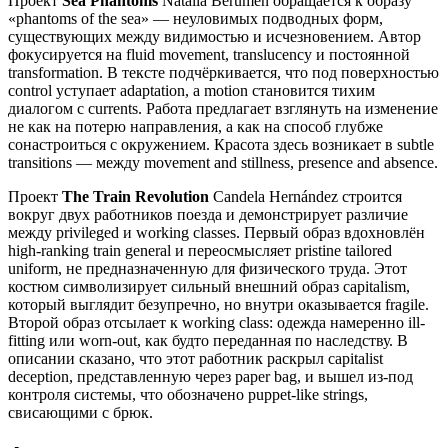
Проект
Sea Phantoms
Natalia Berumen обращается к образу
«phantoms of the sea» — неуловимых подводных форм,
существующих между видимостью и исчезновением. Автор
фокусируется на fluid movement, translucency и постоянной
transformation. В тексте подчёркивается, что под поверхностью
control уступает adaptation, а motion становится тихим
диалогом с currents. Работа предлагает взглянуть на изменение
не как на потерю направления, а как на способ глубже
сонастроиться с окружением. Красота здесь возникает в subtle
transitions — между movement and stillness, presence and absence.
Проект
The Train Revolution
Candela Hernández строится
вокруг двух работников поезда и демонстрирует различие
между privileged и working classes. Первый образ вдохновлён
high-ranking train general и переосмысляет pristine tailored
uniform, не предназначенную для физического труда. Этот
костюм символизирует сильный внешний образ capitalism,
который выглядит безупречно, но внутри оказывается fragile.
Второй образ отсылает к working class: одежда намеренно ill-
fitting или worn-out, как будто переданная по наследству. В
описании сказано, что этот работник раскрыл capitalist
deception, представленную через paper bag, и вышел из-под
контроля системы, что обозначено puppet-like strings,
свисающими с брюк.