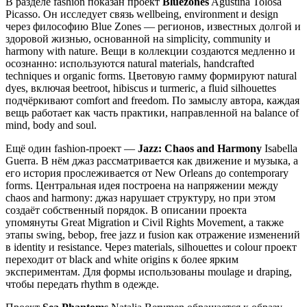
В разделе fashion показан проект
Bluezones
Agustina Tolosa
Picasso. Он исследует связь wellbeing, environment и design
через философию Blue Zones — регионов, известных долгой и
здоровой жизнью, основанной на simplicity, community и
harmony with nature. Вещи в коллекции создаются медленно и
осознанно: используются natural materials, handcrafted
techniques и organic forms. Цветовую гамму формируют natural
dyes, включая beetroot, hibiscus и turmeric, а fluid silhouettes
подчёркивают comfort and freedom. По замыслу автора, каждая
вещь работает как часть практики, направленной на balance of
mind, body and soul.
Ещё один fashion-проект —
Jazz: Chaos and Harmony
Isabella
Guerra. В нём джаз рассматривается как движение и музыка, а
его история прослеживается от New Orleans до contemporary
forms. Центральная идея построена на напряжении между
chaos and harmony: джаз нарушает структуру, но при этом
создаёт собственный порядок. В описании проекта
упомянуты Great Migration и Civil Rights Movement, а также
этапы swing, bebop, free jazz и fusion как отражение изменений
в identity и resistance. Через materials, silhouettes и colour проект
переходит от black and white origins к более ярким
экспериментам. Для формы использованы moulage и draping,
чтобы передать rhythm в одежде.