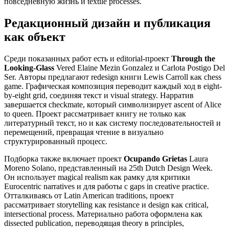
повседневную жизнь и textile processes.
Редакционный дизайн и публикация
как объект
Среди показанных работ есть и editorial-проект
Through the
Looking-Glass
Vered Elaine Mezin Gonzalez и Carlota Postigo Del
Ser. Авторы предлагают redesign книги Lewis Carroll как chess
game. Графическая композиция переводит каждый ход в eight-
by-eight grid, соединяя текст и visual strategy. Нарратив
завершается checkmate, который символизирует ascent of Alice
to queen. Проект рассматривает книгу не только как
литературный текст, но и как систему последовательностей и
перемещений, превращая чтение в визуально
структурированный процесс.
Подборка также включает проект
Ocupando Grietas
Laura
Moreno Solano, представленный на 25th Dutch Design Week.
Он использует magical realism как рамку для критики
Eurocentric narratives и для работы с gaps in creative practice.
Отталкиваясь от Latin American traditions, проект
рассматривает storytelling как resistance и design как critical,
intersectional process. Материально работа оформлена как
dissected publication, переводящая theory в principles,