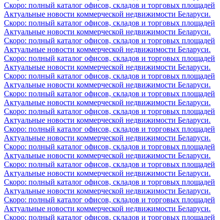
Скоро: полный каталог офисов, складов и торговых площадей
Актуальные новости коммерческой недвижимости Беларуси.
Скоро: полный каталог офисов, складов и торговых площадей
Актуальные новости коммерческой недвижимости Беларуси.
Скоро: полный каталог офисов, складов и торговых площадей
Актуальные новости коммерческой недвижимости Беларуси.
Скоро: полный каталог офисов, складов и торговых площадей
Актуальные новости коммерческой недвижимости Беларуси.
Скоро: полный каталог офисов, складов и торговых площадей
Актуальные новости коммерческой недвижимости Беларуси.
Скоро: полный каталог офисов, складов и торговых площадей
Актуальные новости коммерческой недвижимости Беларуси.
Скоро: полный каталог офисов, складов и торговых площадей
Актуальные новости коммерческой недвижимости Беларуси.
Скоро: полный каталог офисов, складов и торговых площадей
Актуальные новости коммерческой недвижимости Беларуси.
Скоро: полный каталог офисов, складов и торговых площадей
Актуальные новости коммерческой недвижимости Беларуси.
Скоро: полный каталог офисов, складов и торговых площадей
Актуальные новости коммерческой недвижимости Беларуси.
Скоро: полный каталог офисов, складов и торговых площадей
Актуальные новости коммерческой недвижимости Беларуси.
Скоро: полный каталог офисов, складов и торговых площадей
Актуальные новости коммерческой недвижимости Беларуси.
Скоро: полный каталог офисов, складов и торговых площадей