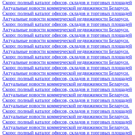
Скоро: полный каталог офисов, складов и торговых площадей
Актуальные новости коммерческой недвижимости Беларуси.
Скоро: полный каталог офисов, складов и торговых площадей
Актуальные новости коммерческой недвижимости Беларуси.
Скоро: полный каталог офисов, складов и торговых площадей
Актуальные новости коммерческой недвижимости Беларуси.
Скоро: полный каталог офисов, складов и торговых площадей
Актуальные новости коммерческой недвижимости Беларуси.
Скоро: полный каталог офисов, складов и торговых площадей
Актуальные новости коммерческой недвижимости Беларуси.
Скоро: полный каталог офисов, складов и торговых площадей
Актуальные новости коммерческой недвижимости Беларуси.
Скоро: полный каталог офисов, складов и торговых площадей
Актуальные новости коммерческой недвижимости Беларуси.
Скоро: полный каталог офисов, складов и торговых площадей
Актуальные новости коммерческой недвижимости Беларуси.
Скоро: полный каталог офисов, складов и торговых площадей
Актуальные новости коммерческой недвижимости Беларуси.
Скоро: полный каталог офисов, складов и торговых площадей
Актуальные новости коммерческой недвижимости Беларуси.
Скоро: полный каталог офисов, складов и торговых площадей
Актуальные новости коммерческой недвижимости Беларуси.
Скоро: полный каталог офисов, складов и торговых площадей
Актуальные новости коммерческой недвижимости Беларуси.
Скоро: полный каталог офисов, складов и торговых площадей