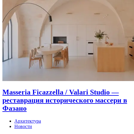
Masseria Ficazzella / Valari Studio —
реставрация исторического массери в
Фазано
Архитектура
Новости