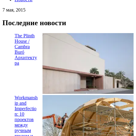
7 мая, 2015
Последние новости
The Plinth
House /
Cambra
Buró
Архитекту
ра
Workmansh
ip and
Imperfectio
n: 10
проектов
между
ручным
трудом и