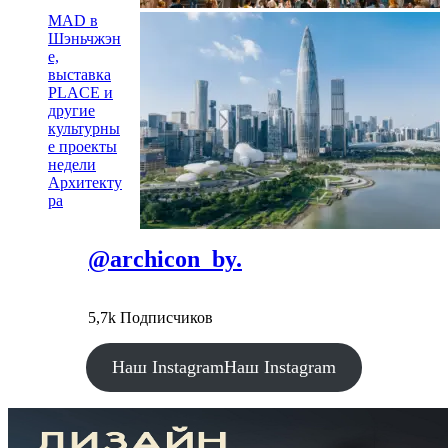
MAD в
Шэньчжэн
е,
выставка
PLACE и
другие
культурны
е проекты
недели
Архитекту
ра
@archicon_by.
5,7k Подписчиков
Наш Instagram
Наш Instagram