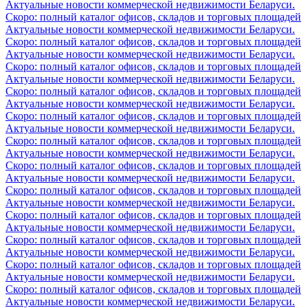
Актуальные новости коммерческой недвижимости Беларуси.
Скоро: полный каталог офисов, складов и торговых площадей
Актуальные новости коммерческой недвижимости Беларуси.
Скоро: полный каталог офисов, складов и торговых площадей
Актуальные новости коммерческой недвижимости Беларуси.
Скоро: полный каталог офисов, складов и торговых площадей
Актуальные новости коммерческой недвижимости Беларуси.
Скоро: полный каталог офисов, складов и торговых площадей
Актуальные новости коммерческой недвижимости Беларуси.
Скоро: полный каталог офисов, складов и торговых площадей
Актуальные новости коммерческой недвижимости Беларуси.
Скоро: полный каталог офисов, складов и торговых площадей
Актуальные новости коммерческой недвижимости Беларуси.
Скоро: полный каталог офисов, складов и торговых площадей
Актуальные новости коммерческой недвижимости Беларуси.
Скоро: полный каталог офисов, складов и торговых площадей
Актуальные новости коммерческой недвижимости Беларуси.
Скоро: полный каталог офисов, складов и торговых площадей
Актуальные новости коммерческой недвижимости Беларуси.
Скоро: полный каталог офисов, складов и торговых площадей
Актуальные новости коммерческой недвижимости Беларуси.
Скоро: полный каталог офисов, складов и торговых площадей
Актуальные новости коммерческой недвижимости Беларуси.
Скоро: полный каталог офисов, складов и торговых площадей
Актуальные новости коммерческой недвижимости Беларуси.