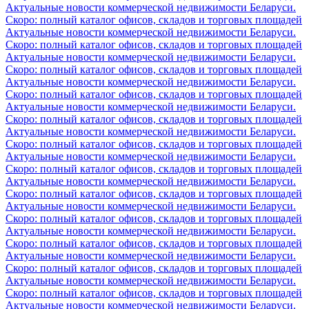
Актуальные новости коммерческой недвижимости Беларуси.
Скоро: полный каталог офисов, складов и торговых площадей
Актуальные новости коммерческой недвижимости Беларуси.
Скоро: полный каталог офисов, складов и торговых площадей
Актуальные новости коммерческой недвижимости Беларуси.
Скоро: полный каталог офисов, складов и торговых площадей
Актуальные новости коммерческой недвижимости Беларуси.
Скоро: полный каталог офисов, складов и торговых площадей
Актуальные новости коммерческой недвижимости Беларуси.
Скоро: полный каталог офисов, складов и торговых площадей
Актуальные новости коммерческой недвижимости Беларуси.
Скоро: полный каталог офисов, складов и торговых площадей
Актуальные новости коммерческой недвижимости Беларуси.
Скоро: полный каталог офисов, складов и торговых площадей
Актуальные новости коммерческой недвижимости Беларуси.
Скоро: полный каталог офисов, складов и торговых площадей
Актуальные новости коммерческой недвижимости Беларуси.
Скоро: полный каталог офисов, складов и торговых площадей
Актуальные новости коммерческой недвижимости Беларуси.
Скоро: полный каталог офисов, складов и торговых площадей
Актуальные новости коммерческой недвижимости Беларуси.
Скоро: полный каталог офисов, складов и торговых площадей
Актуальные новости коммерческой недвижимости Беларуси.
Скоро: полный каталог офисов, складов и торговых площадей
Актуальные новости коммерческой недвижимости Беларуси.