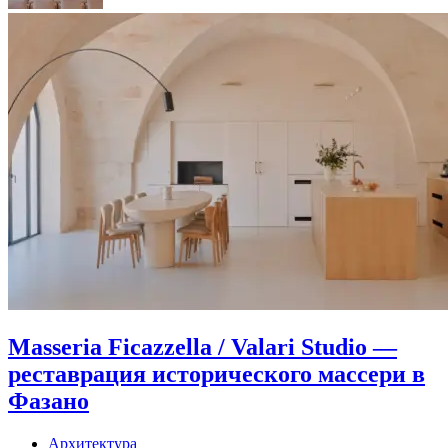
Masseria Ficazzella / Valari Studio —
реставрация исторического массери в
Фазано
Архитектура