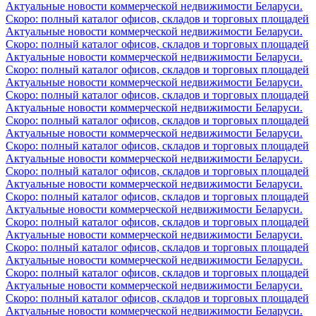
Актуальные новости коммерческой недвижимости Беларуси.
Скоро: полный каталог офисов, складов и торговых площадей
Актуальные новости коммерческой недвижимости Беларуси.
Скоро: полный каталог офисов, складов и торговых площадей
Актуальные новости коммерческой недвижимости Беларуси.
Скоро: полный каталог офисов, складов и торговых площадей
Актуальные новости коммерческой недвижимости Беларуси.
Скоро: полный каталог офисов, складов и торговых площадей
Актуальные новости коммерческой недвижимости Беларуси.
Скоро: полный каталог офисов, складов и торговых площадей
Актуальные новости коммерческой недвижимости Беларуси.
Скоро: полный каталог офисов, складов и торговых площадей
Актуальные новости коммерческой недвижимости Беларуси.
Скоро: полный каталог офисов, складов и торговых площадей
Актуальные новости коммерческой недвижимости Беларуси.
Скоро: полный каталог офисов, складов и торговых площадей
Актуальные новости коммерческой недвижимости Беларуси.
Скоро: полный каталог офисов, складов и торговых площадей
Актуальные новости коммерческой недвижимости Беларуси.
Скоро: полный каталог офисов, складов и торговых площадей
Актуальные новости коммерческой недвижимости Беларуси.
Скоро: полный каталог офисов, складов и торговых площадей
Актуальные новости коммерческой недвижимости Беларуси.
Скоро: полный каталог офисов, складов и торговых площадей
Актуальные новости коммерческой недвижимости Беларуси.