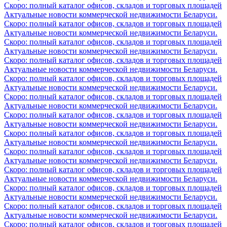
Скоро: полный каталог офисов, складов и торговых площадей
Актуальные новости коммерческой недвижимости Беларуси.
Скоро: полный каталог офисов, складов и торговых площадей
Актуальные новости коммерческой недвижимости Беларуси.
Скоро: полный каталог офисов, складов и торговых площадей
Актуальные новости коммерческой недвижимости Беларуси.
Скоро: полный каталог офисов, складов и торговых площадей
Актуальные новости коммерческой недвижимости Беларуси.
Скоро: полный каталог офисов, складов и торговых площадей
Актуальные новости коммерческой недвижимости Беларуси.
Скоро: полный каталог офисов, складов и торговых площадей
Актуальные новости коммерческой недвижимости Беларуси.
Скоро: полный каталог офисов, складов и торговых площадей
Актуальные новости коммерческой недвижимости Беларуси.
Скоро: полный каталог офисов, складов и торговых площадей
Актуальные новости коммерческой недвижимости Беларуси.
Скоро: полный каталог офисов, складов и торговых площадей
Актуальные новости коммерческой недвижимости Беларуси.
Скоро: полный каталог офисов, складов и торговых площадей
Актуальные новости коммерческой недвижимости Беларуси.
Скоро: полный каталог офисов, складов и торговых площадей
Актуальные новости коммерческой недвижимости Беларуси.
Скоро: полный каталог офисов, складов и торговых площадей
Актуальные новости коммерческой недвижимости Беларуси.
Скоро: полный каталог офисов, складов и торговых площадей