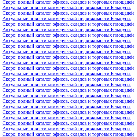
Скоро: полный каталог офисов, складов и торговых площадей
Актуальные новости коммерческой недвижимости Беларуси.
Скоро: полный каталог офисов, складов и торговых площадей
Актуальные новости коммерческой недвижимости Беларуси.
Скоро: полный каталог офисов, складов и торговых площадей
Актуальные новости коммерческой недвижимости Беларуси.
Скоро: полный каталог офисов, складов и торговых площадей
Актуальные новости коммерческой недвижимости Беларуси.
Скоро: полный каталог офисов, складов и торговых площадей
Актуальные новости коммерческой недвижимости Беларуси.
Скоро: полный каталог офисов, складов и торговых площадей
Актуальные новости коммерческой недвижимости Беларуси.
Скоро: полный каталог офисов, складов и торговых площадей
Актуальные новости коммерческой недвижимости Беларуси.
Скоро: полный каталог офисов, складов и торговых площадей
Актуальные новости коммерческой недвижимости Беларуси.
Скоро: полный каталог офисов, складов и торговых площадей
Актуальные новости коммерческой недвижимости Беларуси.
Скоро: полный каталог офисов, складов и торговых площадей
Актуальные новости коммерческой недвижимости Беларуси.
Скоро: полный каталог офисов, складов и торговых площадей
Актуальные новости коммерческой недвижимости Беларуси.
Скоро: полный каталог офисов, складов и торговых площадей
Актуальные новости коммерческой недвижимости Беларуси.
Скоро: полный каталог офисов, складов и торговых площадей