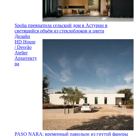
Spolia превратила сельский дом в Астурии в
светящийся объём из стеклоблоков и цвета
Дизайн
HD House
/ Desvão
Atelier
Архитекту
ра
PASO NARA: временный павильон из гнутой фанеры