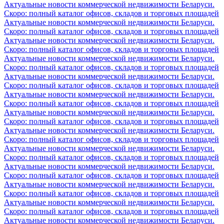
Актуальные новости коммерческой недвижимости Беларуси.
Скоро: полный каталог офисов, складов и торговых площадей
Актуальные новости коммерческой недвижимости Беларуси.
Скоро: полный каталог офисов, складов и торговых площадей
Актуальные новости коммерческой недвижимости Беларуси.
Скоро: полный каталог офисов, складов и торговых площадей
Актуальные новости коммерческой недвижимости Беларуси.
Скоро: полный каталог офисов, складов и торговых площадей
Актуальные новости коммерческой недвижимости Беларуси.
Скоро: полный каталог офисов, складов и торговых площадей
Актуальные новости коммерческой недвижимости Беларуси.
Скоро: полный каталог офисов, складов и торговых площадей
Актуальные новости коммерческой недвижимости Беларуси.
Скоро: полный каталог офисов, складов и торговых площадей
Актуальные новости коммерческой недвижимости Беларуси.
Скоро: полный каталог офисов, складов и торговых площадей
Актуальные новости коммерческой недвижимости Беларуси.
Скоро: полный каталог офисов, складов и торговых площадей
Актуальные новости коммерческой недвижимости Беларуси.
Скоро: полный каталог офисов, складов и торговых площадей
Актуальные новости коммерческой недвижимости Беларуси.
Скоро: полный каталог офисов, складов и торговых площадей
Актуальные новости коммерческой недвижимости Беларуси.
Скоро: полный каталог офисов, складов и торговых площадей
Актуальные новости коммерческой недвижимости Беларуси.