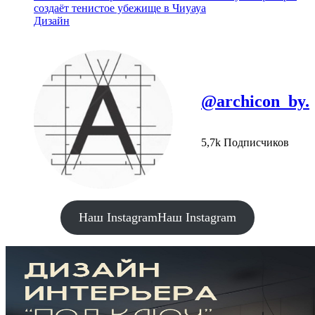
создаёт тенистое убежище в Чиуауа
Дизайн
@archicon_by.
5,7k Подписчиков
Наш Instagram
Наш Instagram