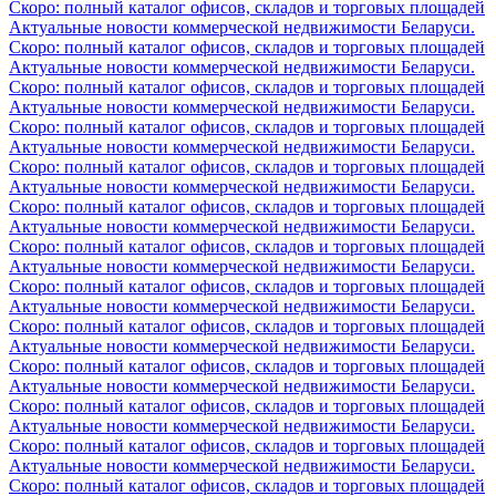
Скоро: полный каталог офисов, складов и торговых площадей
Актуальные новости коммерческой недвижимости Беларуси.
Скоро: полный каталог офисов, складов и торговых площадей
Актуальные новости коммерческой недвижимости Беларуси.
Скоро: полный каталог офисов, складов и торговых площадей
Актуальные новости коммерческой недвижимости Беларуси.
Скоро: полный каталог офисов, складов и торговых площадей
Актуальные новости коммерческой недвижимости Беларуси.
Скоро: полный каталог офисов, складов и торговых площадей
Актуальные новости коммерческой недвижимости Беларуси.
Скоро: полный каталог офисов, складов и торговых площадей
Актуальные новости коммерческой недвижимости Беларуси.
Скоро: полный каталог офисов, складов и торговых площадей
Актуальные новости коммерческой недвижимости Беларуси.
Скоро: полный каталог офисов, складов и торговых площадей
Актуальные новости коммерческой недвижимости Беларуси.
Скоро: полный каталог офисов, складов и торговых площадей
Актуальные новости коммерческой недвижимости Беларуси.
Скоро: полный каталог офисов, складов и торговых площадей
Актуальные новости коммерческой недвижимости Беларуси.
Скоро: полный каталог офисов, складов и торговых площадей
Актуальные новости коммерческой недвижимости Беларуси.
Скоро: полный каталог офисов, складов и торговых площадей
Актуальные новости коммерческой недвижимости Беларуси.
Скоро: полный каталог офисов, складов и торговых площадей