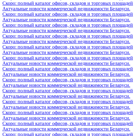
Скоро: полный каталог офисов, складов и торговых площадей
Актуальные новости коммерческой недвижимости Беларуси.
Скоро: полный каталог офисов, складов и торговых площадей
Актуальные новости коммерческой недвижимости Беларуси.
Скоро: полный каталог офисов, складов и торговых площадей
Актуальные новости коммерческой недвижимости Беларуси.
Скоро: полный каталог офисов, складов и торговых площадей
Актуальные новости коммерческой недвижимости Беларуси.
Скоро: полный каталог офисов, складов и торговых площадей
Актуальные новости коммерческой недвижимости Беларуси.
Скоро: полный каталог офисов, складов и торговых площадей
Актуальные новости коммерческой недвижимости Беларуси.
Скоро: полный каталог офисов, складов и торговых площадей
Актуальные новости коммерческой недвижимости Беларуси.
Скоро: полный каталог офисов, складов и торговых площадей
Актуальные новости коммерческой недвижимости Беларуси.
Скоро: полный каталог офисов, складов и торговых площадей
Актуальные новости коммерческой недвижимости Беларуси.
Скоро: полный каталог офисов, складов и торговых площадей
Актуальные новости коммерческой недвижимости Беларуси.
Скоро: полный каталог офисов, складов и торговых площадей
Актуальные новости коммерческой недвижимости Беларуси.
Скоро: полный каталог офисов, складов и торговых площадей
Актуальные новости коммерческой недвижимости Беларуси.
Скоро: полный каталог офисов, складов и торговых площадей