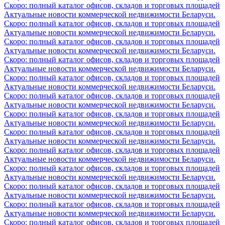
Скоро: полный каталог офисов, складов и торговых площадей
Актуальные новости коммерческой недвижимости Беларуси.
Скоро: полный каталог офисов, складов и торговых площадей
Актуальные новости коммерческой недвижимости Беларуси.
Скоро: полный каталог офисов, складов и торговых площадей
Актуальные новости коммерческой недвижимости Беларуси.
Скоро: полный каталог офисов, складов и торговых площадей
Актуальные новости коммерческой недвижимости Беларуси.
Скоро: полный каталог офисов, складов и торговых площадей
Актуальные новости коммерческой недвижимости Беларуси.
Скоро: полный каталог офисов, складов и торговых площадей
Актуальные новости коммерческой недвижимости Беларуси.
Скоро: полный каталог офисов, складов и торговых площадей
Актуальные новости коммерческой недвижимости Беларуси.
Скоро: полный каталог офисов, складов и торговых площадей
Актуальные новости коммерческой недвижимости Беларуси.
Скоро: полный каталог офисов, складов и торговых площадей
Актуальные новости коммерческой недвижимости Беларуси.
Скоро: полный каталог офисов, складов и торговых площадей
Актуальные новости коммерческой недвижимости Беларуси.
Скоро: полный каталог офисов, складов и торговых площадей
Актуальные новости коммерческой недвижимости Беларуси.
Скоро: полный каталог офисов, складов и торговых площадей
Актуальные новости коммерческой недвижимости Беларуси.
Скоро: полный каталог офисов, складов и торговых площадей