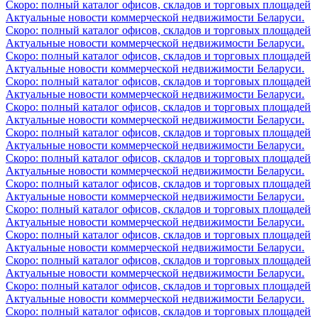
Скоро: полный каталог офисов, складов и торговых площадей
Актуальные новости коммерческой недвижимости Беларуси.
Скоро: полный каталог офисов, складов и торговых площадей
Актуальные новости коммерческой недвижимости Беларуси.
Скоро: полный каталог офисов, складов и торговых площадей
Актуальные новости коммерческой недвижимости Беларуси.
Скоро: полный каталог офисов, складов и торговых площадей
Актуальные новости коммерческой недвижимости Беларуси.
Скоро: полный каталог офисов, складов и торговых площадей
Актуальные новости коммерческой недвижимости Беларуси.
Скоро: полный каталог офисов, складов и торговых площадей
Актуальные новости коммерческой недвижимости Беларуси.
Скоро: полный каталог офисов, складов и торговых площадей
Актуальные новости коммерческой недвижимости Беларуси.
Скоро: полный каталог офисов, складов и торговых площадей
Актуальные новости коммерческой недвижимости Беларуси.
Скоро: полный каталог офисов, складов и торговых площадей
Актуальные новости коммерческой недвижимости Беларуси.
Скоро: полный каталог офисов, складов и торговых площадей
Актуальные новости коммерческой недвижимости Беларуси.
Скоро: полный каталог офисов, складов и торговых площадей
Актуальные новости коммерческой недвижимости Беларуси.
Скоро: полный каталог офисов, складов и торговых площадей
Актуальные новости коммерческой недвижимости Беларуси.
Скоро: полный каталог офисов, складов и торговых площадей