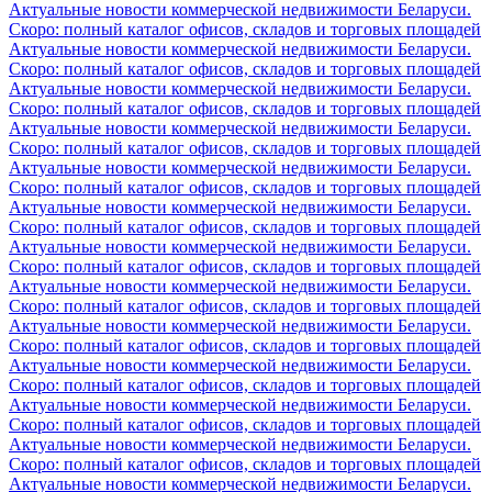
Актуальные новости коммерческой недвижимости Беларуси.
Скоро: полный каталог офисов, складов и торговых площадей
Актуальные новости коммерческой недвижимости Беларуси.
Скоро: полный каталог офисов, складов и торговых площадей
Актуальные новости коммерческой недвижимости Беларуси.
Скоро: полный каталог офисов, складов и торговых площадей
Актуальные новости коммерческой недвижимости Беларуси.
Скоро: полный каталог офисов, складов и торговых площадей
Актуальные новости коммерческой недвижимости Беларуси.
Скоро: полный каталог офисов, складов и торговых площадей
Актуальные новости коммерческой недвижимости Беларуси.
Скоро: полный каталог офисов, складов и торговых площадей
Актуальные новости коммерческой недвижимости Беларуси.
Скоро: полный каталог офисов, складов и торговых площадей
Актуальные новости коммерческой недвижимости Беларуси.
Скоро: полный каталог офисов, складов и торговых площадей
Актуальные новости коммерческой недвижимости Беларуси.
Скоро: полный каталог офисов, складов и торговых площадей
Актуальные новости коммерческой недвижимости Беларуси.
Скоро: полный каталог офисов, складов и торговых площадей
Актуальные новости коммерческой недвижимости Беларуси.
Скоро: полный каталог офисов, складов и торговых площадей
Актуальные новости коммерческой недвижимости Беларуси.
Скоро: полный каталог офисов, складов и торговых площадей
Актуальные новости коммерческой недвижимости Беларуси.