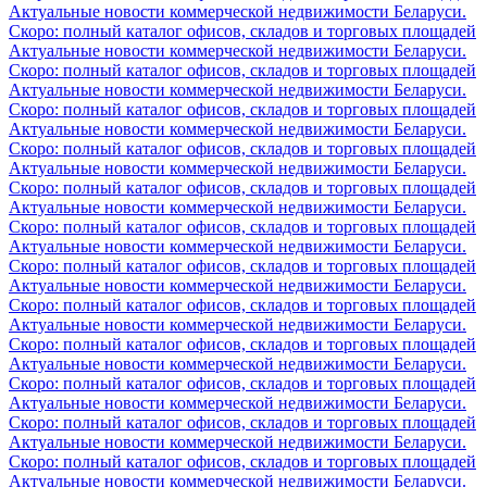
Актуальные новости коммерческой недвижимости Беларуси.
Скоро: полный каталог офисов, складов и торговых площадей
Актуальные новости коммерческой недвижимости Беларуси.
Скоро: полный каталог офисов, складов и торговых площадей
Актуальные новости коммерческой недвижимости Беларуси.
Скоро: полный каталог офисов, складов и торговых площадей
Актуальные новости коммерческой недвижимости Беларуси.
Скоро: полный каталог офисов, складов и торговых площадей
Актуальные новости коммерческой недвижимости Беларуси.
Скоро: полный каталог офисов, складов и торговых площадей
Актуальные новости коммерческой недвижимости Беларуси.
Скоро: полный каталог офисов, складов и торговых площадей
Актуальные новости коммерческой недвижимости Беларуси.
Скоро: полный каталог офисов, складов и торговых площадей
Актуальные новости коммерческой недвижимости Беларуси.
Скоро: полный каталог офисов, складов и торговых площадей
Актуальные новости коммерческой недвижимости Беларуси.
Скоро: полный каталог офисов, складов и торговых площадей
Актуальные новости коммерческой недвижимости Беларуси.
Скоро: полный каталог офисов, складов и торговых площадей
Актуальные новости коммерческой недвижимости Беларуси.
Скоро: полный каталог офисов, складов и торговых площадей
Актуальные новости коммерческой недвижимости Беларуси.
Скоро: полный каталог офисов, складов и торговых площадей
Актуальные новости коммерческой недвижимости Беларуси.