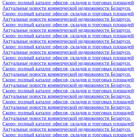
Скоро: полный каталог офисов, складов и торговых площадей
Актуальные новости коммерческой недвижимости Беларуси.
Скоро: полный каталог офисов, складов и торговых площадей
Актуальные новости коммерческой недвижимости Беларуси.
Скоро: полный каталог офисов, складов и торговых площадей
Актуальные новости коммерческой недвижимости Беларуси.
Скоро: полный каталог офисов, складов и торговых площадей
Актуальные новости коммерческой недвижимости Беларуси.
Скоро: полный каталог офисов, складов и торговых площадей
Актуальные новости коммерческой недвижимости Беларуси.
Скоро: полный каталог офисов, складов и торговых площадей
Актуальные новости коммерческой недвижимости Беларуси.
Скоро: полный каталог офисов, складов и торговых площадей
Актуальные новости коммерческой недвижимости Беларуси.
Скоро: полный каталог офисов, складов и торговых площадей
Актуальные новости коммерческой недвижимости Беларуси.
Скоро: полный каталог офисов, складов и торговых площадей
Актуальные новости коммерческой недвижимости Беларуси.
Скоро: полный каталог офисов, складов и торговых площадей
Актуальные новости коммерческой недвижимости Беларуси.
Скоро: полный каталог офисов, складов и торговых площадей
Актуальные новости коммерческой недвижимости Беларуси.
Скоро: полный каталог офисов, складов и торговых площадей
Актуальные новости коммерческой недвижимости Беларуси.
Скоро: полный каталог офисов, складов и торговых площадей