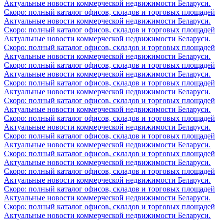
Актуальные новости коммерческой недвижимости Беларуси.
Скоро: полный каталог офисов, складов и торговых площадей
Актуальные новости коммерческой недвижимости Беларуси.
Скоро: полный каталог офисов, складов и торговых площадей
Актуальные новости коммерческой недвижимости Беларуси.
Скоро: полный каталог офисов, складов и торговых площадей
Актуальные новости коммерческой недвижимости Беларуси.
Скоро: полный каталог офисов, складов и торговых площадей
Актуальные новости коммерческой недвижимости Беларуси.
Скоро: полный каталог офисов, складов и торговых площадей
Актуальные новости коммерческой недвижимости Беларуси.
Скоро: полный каталог офисов, складов и торговых площадей
Актуальные новости коммерческой недвижимости Беларуси.
Скоро: полный каталог офисов, складов и торговых площадей
Актуальные новости коммерческой недвижимости Беларуси.
Скоро: полный каталог офисов, складов и торговых площадей
Актуальные новости коммерческой недвижимости Беларуси.
Скоро: полный каталог офисов, складов и торговых площадей
Актуальные новости коммерческой недвижимости Беларуси.
Скоро: полный каталог офисов, складов и торговых площадей
Актуальные новости коммерческой недвижимости Беларуси.
Скоро: полный каталог офисов, складов и торговых площадей
Актуальные новости коммерческой недвижимости Беларуси.
Скоро: полный каталог офисов, складов и торговых площадей
Актуальные новости коммерческой недвижимости Беларуси.