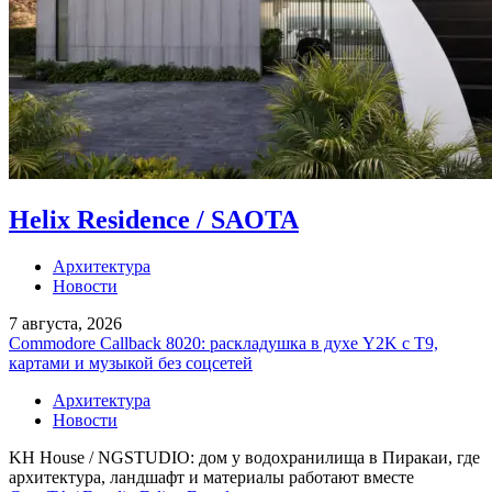
Helix Residence / SAOTA
Архитектура
Новости
7 августа, 2026
Commodore Callback 8020: раскладушка в духе Y2K с T9,
картами и музыкой без соцсетей
Архитектура
Новости
KH House / NGSTUDIO: дом у водохранилища в Пиракаи, где
архитектура, ландшафт и материалы работают вместе