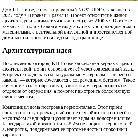
Дом KH House, спроектированный NGSTUDIO, завершён в
2025 году в Пиракаи, Бразилия. Проект относится к жилой
архитектуре и занимает участок площадью 2100 м². В основе
замысла — поиск баланса между архитектурой, ландшафтом и
материалами, а центральной визуальной и пространственной
доминантой становится вид на водохранилище.
Архитектурная идея
По описанию авторов, KH House вдохновлён вернакулярной
архитектурой, но интерпретирует её через современный язык.
В проекте подчёркнуты натуральные материалы — дерево и
камень, — которые сочетаются с современным бетоном. Такое
сочетание задаёт образ дома, в котором материальность не
отделена от окружения, а помогает выстроить более мягкую
связь с местом.
Композиция дома построена горизонтально. Этот приём,
согласно тексту проекта, выбран не случайно: он соотнесён с
масштабом ландшафта и усиливает виды на водохранилище.
Благодаря такой организации объём не спорит с территорией,
а, напротив, поддерживает её протяжённость и спокойный
характер.