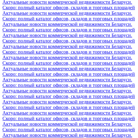
Актуальные новости коммерческой недвижимости Беларуси.
Скоро: полный каталог офисов, складов и торговых площадей
Актуальные новости коммерческой недвижимости Беларуси.
Скоро: полный каталог офисов, складов и торговых площадей
Актуальные новости коммерческой недвижимости Беларуси.
Скоро: полный каталог офисов, складов и торговых площадей
Актуальные новости коммерческой недвижимости Беларуси.
Скоро: полный каталог офисов, складов и торговых площадей
Актуальные новости коммерческой недвижимости Беларуси.
Скоро: полный каталог офисов, складов и торговых площадей
Актуальные новости коммерческой недвижимости Беларуси.
Скоро: полный каталог офисов, складов и торговых площадей
Актуальные новости коммерческой недвижимости Беларуси.
Скоро: полный каталог офисов, складов и торговых площадей
Актуальные новости коммерческой недвижимости Беларуси.
Скоро: полный каталог офисов, складов и торговых площадей
Актуальные новости коммерческой недвижимости Беларуси.
Скоро: полный каталог офисов, складов и торговых площадей
Актуальные новости коммерческой недвижимости Беларуси.
Скоро: полный каталог офисов, складов и торговых площадей
Актуальные новости коммерческой недвижимости Беларуси.
Скоро: полный каталог офисов, складов и торговых площадей
Актуальные новости коммерческой недвижимости Беларуси.
Скоро: полный каталог офисов, складов и торговых площадей
Актуальные новости коммерческой недвижимости Беларуси.