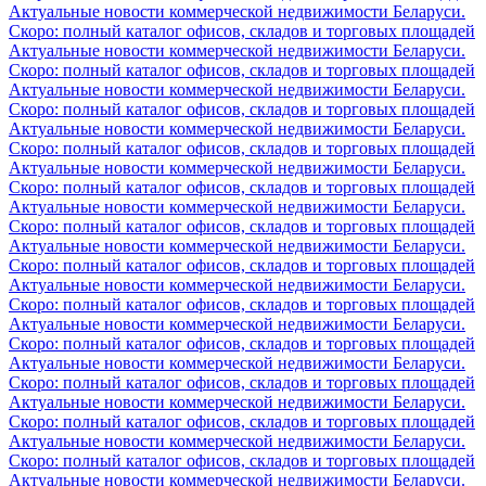
Актуальные новости коммерческой недвижимости Беларуси.
Скоро: полный каталог офисов, складов и торговых площадей
Актуальные новости коммерческой недвижимости Беларуси.
Скоро: полный каталог офисов, складов и торговых площадей
Актуальные новости коммерческой недвижимости Беларуси.
Скоро: полный каталог офисов, складов и торговых площадей
Актуальные новости коммерческой недвижимости Беларуси.
Скоро: полный каталог офисов, складов и торговых площадей
Актуальные новости коммерческой недвижимости Беларуси.
Скоро: полный каталог офисов, складов и торговых площадей
Актуальные новости коммерческой недвижимости Беларуси.
Скоро: полный каталог офисов, складов и торговых площадей
Актуальные новости коммерческой недвижимости Беларуси.
Скоро: полный каталог офисов, складов и торговых площадей
Актуальные новости коммерческой недвижимости Беларуси.
Скоро: полный каталог офисов, складов и торговых площадей
Актуальные новости коммерческой недвижимости Беларуси.
Скоро: полный каталог офисов, складов и торговых площадей
Актуальные новости коммерческой недвижимости Беларуси.
Скоро: полный каталог офисов, складов и торговых площадей
Актуальные новости коммерческой недвижимости Беларуси.
Скоро: полный каталог офисов, складов и торговых площадей
Актуальные новости коммерческой недвижимости Беларуси.
Скоро: полный каталог офисов, складов и торговых площадей
Актуальные новости коммерческой недвижимости Беларуси.