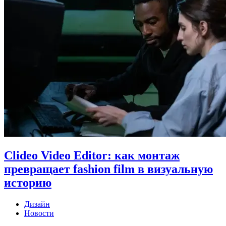
Clideo Video Editor: как монтаж
превращает fashion film в визуальную
историю
Дизайн
Новости