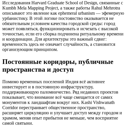
Исследования Harvard Graduate School of Design, связанные с
Kumbh Mela Mapping Project, а также работы Rahul Mehrotra
описывают это явление как ephemeral urbanism — эфемерную
урбанистику. В этой логике постоянство оказывается не
обязательным условием качества городской среды: город
может появляться, функционировать и исчезать с высокой
точностью, если его сборка подчинена ритуальному времени
и координации. Для архитектуры это важный сдвиг:
временность здесь не означает случайность, а становится
организующим принципом.
Постоянные коридоры, публичные
пространства и доступ
Помимо временных поселений Индия всё активнее
инвестирует и в постоянную инфраструктуру,
поддерживающую паломничество. Ряд недавних проектов
показывает, что внимание всё чаще смещается от самих
монументов к ландшафтам вокруг них. Kashi Vishwanath
Corridor перестраивает общественное пространство,
расширяет циркуляцию и улучшает доступ между городом и
храмом, меняя опыт прибытия не меньше, чем восприятие
самой святыни.