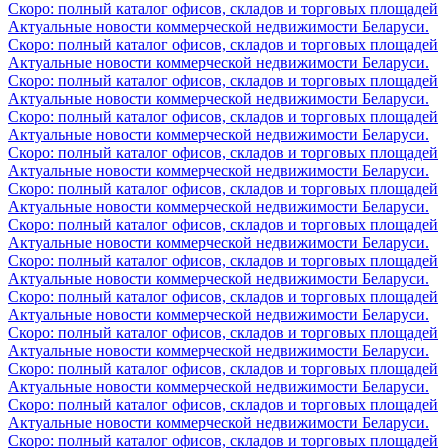
Скоро: полный каталог офисов, складов и торговых площадей
Актуальные новости коммерческой недвижимости Беларуси.
Скоро: полный каталог офисов, складов и торговых площадей
Актуальные новости коммерческой недвижимости Беларуси.
Скоро: полный каталог офисов, складов и торговых площадей
Актуальные новости коммерческой недвижимости Беларуси.
Скоро: полный каталог офисов, складов и торговых площадей
Актуальные новости коммерческой недвижимости Беларуси.
Скоро: полный каталог офисов, складов и торговых площадей
Актуальные новости коммерческой недвижимости Беларуси.
Скоро: полный каталог офисов, складов и торговых площадей
Актуальные новости коммерческой недвижимости Беларуси.
Скоро: полный каталог офисов, складов и торговых площадей
Актуальные новости коммерческой недвижимости Беларуси.
Скоро: полный каталог офисов, складов и торговых площадей
Актуальные новости коммерческой недвижимости Беларуси.
Скоро: полный каталог офисов, складов и торговых площадей
Актуальные новости коммерческой недвижимости Беларуси.
Скоро: полный каталог офисов, складов и торговых площадей
Актуальные новости коммерческой недвижимости Беларуси.
Скоро: полный каталог офисов, складов и торговых площадей
Актуальные новости коммерческой недвижимости Беларуси.
Скоро: полный каталог офисов, складов и торговых площадей
Актуальные новости коммерческой недвижимости Беларуси.
Скоро: полный каталог офисов, складов и торговых площадей