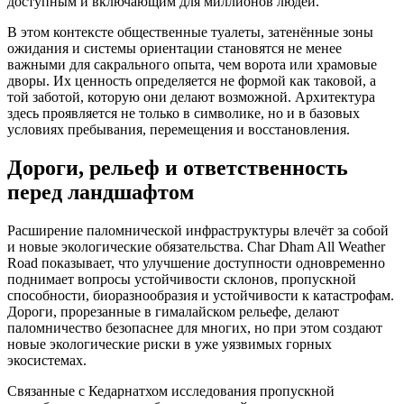
доступным и включающим для миллионов людей.
В этом контексте общественные туалеты, затенённые зоны
ожидания и системы ориентации становятся не менее
важными для сакрального опыта, чем ворота или храмовые
дворы. Их ценность определяется не формой как таковой, а
той заботой, которую они делают возможной. Архитектура
здесь проявляется не только в символике, но и в базовых
условиях пребывания, перемещения и восстановления.
Дороги, рельеф и ответственность
перед ландшафтом
Расширение паломнической инфраструктуры влечёт за собой
и новые экологические обязательства. Char Dham All Weather
Road показывает, что улучшение доступности одновременно
поднимает вопросы устойчивости склонов, пропускной
способности, биоразнообразия и устойчивости к катастрофам.
Дороги, прорезанные в гималайском рельефе, делают
паломничество безопаснее для многих, но при этом создают
новые экологические риски в уже уязвимых горных
экосистемах.
Связанные с Кедарнатхом исследования пропускной