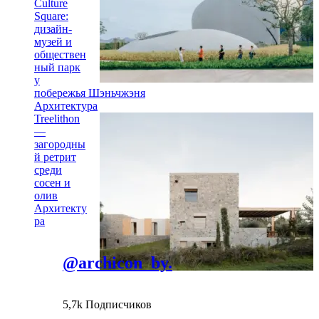
Culture
Square:
дизайн-
музей и
обществен
ный парк
у
побережья Шэньчжэня
Архитектура
Treelithon
—
загородны
й ретрит
среди
сосен и
олив
Архитекту
ра
@archicon_by.
5,7k Подписчиков