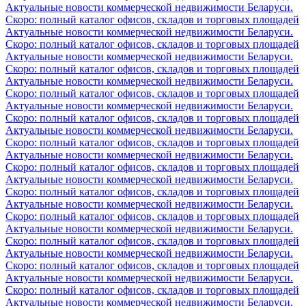
Актуальные новости коммерческой недвижимости Беларуси.
Скоро: полный каталог офисов, складов и торговых площадей
Актуальные новости коммерческой недвижимости Беларуси.
Скоро: полный каталог офисов, складов и торговых площадей
Актуальные новости коммерческой недвижимости Беларуси.
Скоро: полный каталог офисов, складов и торговых площадей
Актуальные новости коммерческой недвижимости Беларуси.
Скоро: полный каталог офисов, складов и торговых площадей
Актуальные новости коммерческой недвижимости Беларуси.
Скоро: полный каталог офисов, складов и торговых площадей
Актуальные новости коммерческой недвижимости Беларуси.
Скоро: полный каталог офисов, складов и торговых площадей
Актуальные новости коммерческой недвижимости Беларуси.
Скоро: полный каталог офисов, складов и торговых площадей
Актуальные новости коммерческой недвижимости Беларуси.
Скоро: полный каталог офисов, складов и торговых площадей
Актуальные новости коммерческой недвижимости Беларуси.
Скоро: полный каталог офисов, складов и торговых площадей
Актуальные новости коммерческой недвижимости Беларуси.
Скоро: полный каталог офисов, складов и торговых площадей
Актуальные новости коммерческой недвижимости Беларуси.
Скоро: полный каталог офисов, складов и торговых площадей
Актуальные новости коммерческой недвижимости Беларуси.
Скоро: полный каталог офисов, складов и торговых площадей
Актуальные новости коммерческой недвижимости Беларуси.