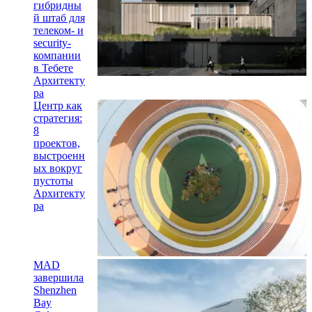
гибридны
й штаб для
телеком- и
security-
компании
в Тебете
Архитекту
ра
Центр как
стратегия:
8
проектов,
выстроенн
ых вокруг
пустоты
Архитекту
ра
MAD
завершила
Shenzhen
Bay