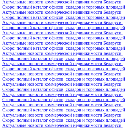
Актуальные новости коммерческой недвижимости Беларуси.
Скоро: полный каталог офисов, складов и торговых площадей
Актуальные новости коммерческой недвижимости Беларуси.
Скоро: полный каталог офисов, складов и торговых площадей
Актуальные новости коммерческой недвижимости Беларуси.
Скоро: полный каталог офисов, складов и торговых площадей
Актуальные новости коммерческой недвижимости Беларуси.
Скоро: полный каталог офисов, складов и торговых площадей
Актуальные новости коммерческой недвижимости Беларуси.
Скоро: полный каталог офисов, складов и торговых площадей
Актуальные новости коммерческой недвижимости Беларуси.
Скоро: полный каталог офисов, складов и торговых площадей
Актуальные новости коммерческой недвижимости Беларуси.
Скоро: полный каталог офисов, складов и торговых площадей
Актуальные новости коммерческой недвижимости Беларуси.
Скоро: полный каталог офисов, складов и торговых площадей
Актуальные новости коммерческой недвижимости Беларуси.
Скоро: полный каталог офисов, складов и торговых площадей
Актуальные новости коммерческой недвижимости Беларуси.
Скоро: полный каталог офисов, складов и торговых площадей
Актуальные новости коммерческой недвижимости Беларуси.
Скоро: полный каталог офисов, складов и торговых площадей
Актуальные новости коммерческой недвижимости Беларуси.
Скоро: полный каталог офисов, складов и торговых площадей
Актуальные новости коммерческой недвижимости Беларуси.