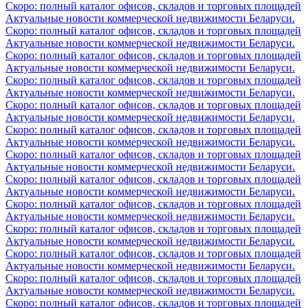
Скоро: полный каталог офисов, складов и торговых площадей
Актуальные новости коммерческой недвижимости Беларуси.
Скоро: полный каталог офисов, складов и торговых площадей
Актуальные новости коммерческой недвижимости Беларуси.
Скоро: полный каталог офисов, складов и торговых площадей
Актуальные новости коммерческой недвижимости Беларуси.
Скоро: полный каталог офисов, складов и торговых площадей
Актуальные новости коммерческой недвижимости Беларуси.
Скоро: полный каталог офисов, складов и торговых площадей
Актуальные новости коммерческой недвижимости Беларуси.
Скоро: полный каталог офисов, складов и торговых площадей
Актуальные новости коммерческой недвижимости Беларуси.
Скоро: полный каталог офисов, складов и торговых площадей
Актуальные новости коммерческой недвижимости Беларуси.
Скоро: полный каталог офисов, складов и торговых площадей
Актуальные новости коммерческой недвижимости Беларуси.
Скоро: полный каталог офисов, складов и торговых площадей
Актуальные новости коммерческой недвижимости Беларуси.
Скоро: полный каталог офисов, складов и торговых площадей
Актуальные новости коммерческой недвижимости Беларуси.
Скоро: полный каталог офисов, складов и торговых площадей
Актуальные новости коммерческой недвижимости Беларуси.
Скоро: полный каталог офисов, складов и торговых площадей
Актуальные новости коммерческой недвижимости Беларуси.
Скоро: полный каталог офисов, складов и торговых площадей