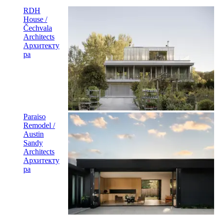
RDH
House /
Čechvala
Architects
Архитекту
ра
Paraiso
Remodel /
Austin
Sandy
Architects
Архитекту
ра