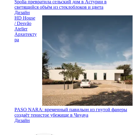
Spolia превратила сельский дом в Астурии в
светящийся объём из стеклоблоков и цвета
Дизайн
HD House
/ Desvão
Atelier
Архитекту
ра
PASO NARA: временный павильон из гнутой фанеры
создаёт тенистое убежище в Чиуауа
Дизайн