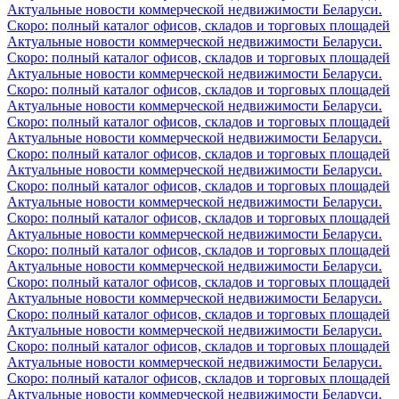
Актуальные новости коммерческой недвижимости Беларуси.
Скоро: полный каталог офисов, складов и торговых площадей
Актуальные новости коммерческой недвижимости Беларуси.
Скоро: полный каталог офисов, складов и торговых площадей
Актуальные новости коммерческой недвижимости Беларуси.
Скоро: полный каталог офисов, складов и торговых площадей
Актуальные новости коммерческой недвижимости Беларуси.
Скоро: полный каталог офисов, складов и торговых площадей
Актуальные новости коммерческой недвижимости Беларуси.
Скоро: полный каталог офисов, складов и торговых площадей
Актуальные новости коммерческой недвижимости Беларуси.
Скоро: полный каталог офисов, складов и торговых площадей
Актуальные новости коммерческой недвижимости Беларуси.
Скоро: полный каталог офисов, складов и торговых площадей
Актуальные новости коммерческой недвижимости Беларуси.
Скоро: полный каталог офисов, складов и торговых площадей
Актуальные новости коммерческой недвижимости Беларуси.
Скоро: полный каталог офисов, складов и торговых площадей
Актуальные новости коммерческой недвижимости Беларуси.
Скоро: полный каталог офисов, складов и торговых площадей
Актуальные новости коммерческой недвижимости Беларуси.
Скоро: полный каталог офисов, складов и торговых площадей
Актуальные новости коммерческой недвижимости Беларуси.
Скоро: полный каталог офисов, складов и торговых площадей
Актуальные новости коммерческой недвижимости Беларуси.