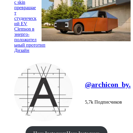
c skin
превращае
т
студенческ
ий EV
Clemson в
энерго-
положител
ьный прототип
Дизайн
@archicon_by.
5,7k Подписчиков