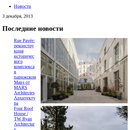
Новости
3 декабря, 2013
Последние новости
Rue Pavée:
реконстру
кция
историчес
кого
комплекса
в
парижском
Марэ от
MARS
Architectes
Архитекту
ра
Four Roof
House /
TW Ryan
Architectur
e