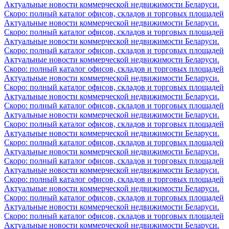
Актуальные новости коммерческой недвижимости Беларуси.
Скоро: полный каталог офисов, складов и торговых площадей
Актуальные новости коммерческой недвижимости Беларуси.
Скоро: полный каталог офисов, складов и торговых площадей
Актуальные новости коммерческой недвижимости Беларуси.
Скоро: полный каталог офисов, складов и торговых площадей
Актуальные новости коммерческой недвижимости Беларуси.
Скоро: полный каталог офисов, складов и торговых площадей
Актуальные новости коммерческой недвижимости Беларуси.
Скоро: полный каталог офисов, складов и торговых площадей
Актуальные новости коммерческой недвижимости Беларуси.
Скоро: полный каталог офисов, складов и торговых площадей
Актуальные новости коммерческой недвижимости Беларуси.
Скоро: полный каталог офисов, складов и торговых площадей
Актуальные новости коммерческой недвижимости Беларуси.
Скоро: полный каталог офисов, складов и торговых площадей
Актуальные новости коммерческой недвижимости Беларуси.
Скоро: полный каталог офисов, складов и торговых площадей
Актуальные новости коммерческой недвижимости Беларуси.
Скоро: полный каталог офисов, складов и торговых площадей
Актуальные новости коммерческой недвижимости Беларуси.
Скоро: полный каталог офисов, складов и торговых площадей
Актуальные новости коммерческой недвижимости Беларуси.
Скоро: полный каталог офисов, складов и торговых площадей
Актуальные новости коммерческой недвижимости Беларуси.