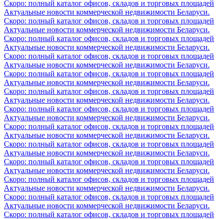
Скоро: полный каталог офисов, складов и торговых площадей
Актуальные новости коммерческой недвижимости Беларуси.
Скоро: полный каталог офисов, складов и торговых площадей
Актуальные новости коммерческой недвижимости Беларуси.
Скоро: полный каталог офисов, складов и торговых площадей
Актуальные новости коммерческой недвижимости Беларуси.
Скоро: полный каталог офисов, складов и торговых площадей
Актуальные новости коммерческой недвижимости Беларуси.
Скоро: полный каталог офисов, складов и торговых площадей
Актуальные новости коммерческой недвижимости Беларуси.
Скоро: полный каталог офисов, складов и торговых площадей
Актуальные новости коммерческой недвижимости Беларуси.
Скоро: полный каталог офисов, складов и торговых площадей
Актуальные новости коммерческой недвижимости Беларуси.
Скоро: полный каталог офисов, складов и торговых площадей
Актуальные новости коммерческой недвижимости Беларуси.
Скоро: полный каталог офисов, складов и торговых площадей
Актуальные новости коммерческой недвижимости Беларуси.
Скоро: полный каталог офисов, складов и торговых площадей
Актуальные новости коммерческой недвижимости Беларуси.
Скоро: полный каталог офисов, складов и торговых площадей
Актуальные новости коммерческой недвижимости Беларуси.
Скоро: полный каталог офисов, складов и торговых площадей
Актуальные новости коммерческой недвижимости Беларуси.
Скоро: полный каталог офисов, складов и торговых площадей