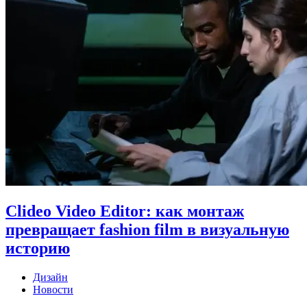
Clideo Video Editor: как монтаж
превращает fashion film в визуальную
историю
Дизайн
Новости