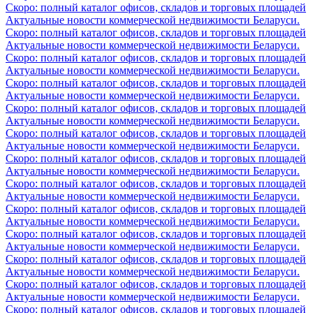
Скоро: полный каталог офисов, складов и торговых площадей
Актуальные новости коммерческой недвижимости Беларуси.
Скоро: полный каталог офисов, складов и торговых площадей
Актуальные новости коммерческой недвижимости Беларуси.
Скоро: полный каталог офисов, складов и торговых площадей
Актуальные новости коммерческой недвижимости Беларуси.
Скоро: полный каталог офисов, складов и торговых площадей
Актуальные новости коммерческой недвижимости Беларуси.
Скоро: полный каталог офисов, складов и торговых площадей
Актуальные новости коммерческой недвижимости Беларуси.
Скоро: полный каталог офисов, складов и торговых площадей
Актуальные новости коммерческой недвижимости Беларуси.
Скоро: полный каталог офисов, складов и торговых площадей
Актуальные новости коммерческой недвижимости Беларуси.
Скоро: полный каталог офисов, складов и торговых площадей
Актуальные новости коммерческой недвижимости Беларуси.
Скоро: полный каталог офисов, складов и торговых площадей
Актуальные новости коммерческой недвижимости Беларуси.
Скоро: полный каталог офисов, складов и торговых площадей
Актуальные новости коммерческой недвижимости Беларуси.
Скоро: полный каталог офисов, складов и торговых площадей
Актуальные новости коммерческой недвижимости Беларуси.
Скоро: полный каталог офисов, складов и торговых площадей
Актуальные новости коммерческой недвижимости Беларуси.
Скоро: полный каталог офисов, складов и торговых площадей