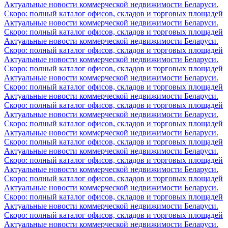
Актуальные новости коммерческой недвижимости Беларуси.
Скоро: полный каталог офисов, складов и торговых площадей
Актуальные новости коммерческой недвижимости Беларуси.
Скоро: полный каталог офисов, складов и торговых площадей
Актуальные новости коммерческой недвижимости Беларуси.
Скоро: полный каталог офисов, складов и торговых площадей
Актуальные новости коммерческой недвижимости Беларуси.
Скоро: полный каталог офисов, складов и торговых площадей
Актуальные новости коммерческой недвижимости Беларуси.
Скоро: полный каталог офисов, складов и торговых площадей
Актуальные новости коммерческой недвижимости Беларуси.
Скоро: полный каталог офисов, складов и торговых площадей
Актуальные новости коммерческой недвижимости Беларуси.
Скоро: полный каталог офисов, складов и торговых площадей
Актуальные новости коммерческой недвижимости Беларуси.
Скоро: полный каталог офисов, складов и торговых площадей
Актуальные новости коммерческой недвижимости Беларуси.
Скоро: полный каталог офисов, складов и торговых площадей
Актуальные новости коммерческой недвижимости Беларуси.
Скоро: полный каталог офисов, складов и торговых площадей
Актуальные новости коммерческой недвижимости Беларуси.
Скоро: полный каталог офисов, складов и торговых площадей
Актуальные новости коммерческой недвижимости Беларуси.
Скоро: полный каталог офисов, складов и торговых площадей
Актуальные новости коммерческой недвижимости Беларуси.