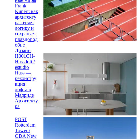
ные миры
Frank
Kunert: как
архитекту
ра теряет
логику и
сохраняет
правдопод
обие
Дизайн
H001CH-
Hass loft /
estudio
Hass —
реконстру
кция
лофта в
Мадриде
Архитекту
ра
POST
Rotterdam
Tower /
ODA New