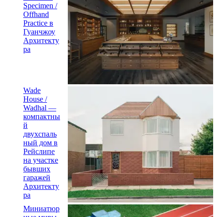
Specimen /
Offhand
Practice в
Гуанчжоу
Архитекту
ра
Wade
House /
Wadhal —
компактны
й
двухспаль
ный дом в
Рейслипе
на участке
бывших
гаражей
Архитекту
ра
Миниатюр