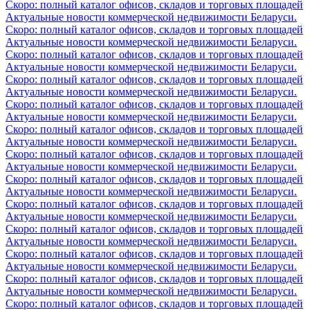
Скоро: полный каталог офисов, складов и торговых площадей
Актуальные новости коммерческой недвижимости Беларуси.
Скоро: полный каталог офисов, складов и торговых площадей
Актуальные новости коммерческой недвижимости Беларуси.
Скоро: полный каталог офисов, складов и торговых площадей
Актуальные новости коммерческой недвижимости Беларуси.
Скоро: полный каталог офисов, складов и торговых площадей
Актуальные новости коммерческой недвижимости Беларуси.
Скоро: полный каталог офисов, складов и торговых площадей
Актуальные новости коммерческой недвижимости Беларуси.
Скоро: полный каталог офисов, складов и торговых площадей
Актуальные новости коммерческой недвижимости Беларуси.
Скоро: полный каталог офисов, складов и торговых площадей
Актуальные новости коммерческой недвижимости Беларуси.
Скоро: полный каталог офисов, складов и торговых площадей
Актуальные новости коммерческой недвижимости Беларуси.
Скоро: полный каталог офисов, складов и торговых площадей
Актуальные новости коммерческой недвижимости Беларуси.
Скоро: полный каталог офисов, складов и торговых площадей
Актуальные новости коммерческой недвижимости Беларуси.
Скоро: полный каталог офисов, складов и торговых площадей
Актуальные новости коммерческой недвижимости Беларуси.
Скоро: полный каталог офисов, складов и торговых площадей
Актуальные новости коммерческой недвижимости Беларуси.
Скоро: полный каталог офисов, складов и торговых площадей