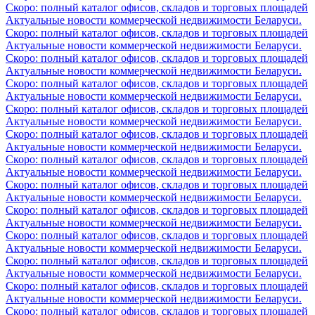
Скоро: полный каталог офисов, складов и торговых площадей
Актуальные новости коммерческой недвижимости Беларуси.
Скоро: полный каталог офисов, складов и торговых площадей
Актуальные новости коммерческой недвижимости Беларуси.
Скоро: полный каталог офисов, складов и торговых площадей
Актуальные новости коммерческой недвижимости Беларуси.
Скоро: полный каталог офисов, складов и торговых площадей
Актуальные новости коммерческой недвижимости Беларуси.
Скоро: полный каталог офисов, складов и торговых площадей
Актуальные новости коммерческой недвижимости Беларуси.
Скоро: полный каталог офисов, складов и торговых площадей
Актуальные новости коммерческой недвижимости Беларуси.
Скоро: полный каталог офисов, складов и торговых площадей
Актуальные новости коммерческой недвижимости Беларуси.
Скоро: полный каталог офисов, складов и торговых площадей
Актуальные новости коммерческой недвижимости Беларуси.
Скоро: полный каталог офисов, складов и торговых площадей
Актуальные новости коммерческой недвижимости Беларуси.
Скоро: полный каталог офисов, складов и торговых площадей
Актуальные новости коммерческой недвижимости Беларуси.
Скоро: полный каталог офисов, складов и торговых площадей
Актуальные новости коммерческой недвижимости Беларуси.
Скоро: полный каталог офисов, складов и торговых площадей
Актуальные новости коммерческой недвижимости Беларуси.
Скоро: полный каталог офисов, складов и торговых площадей