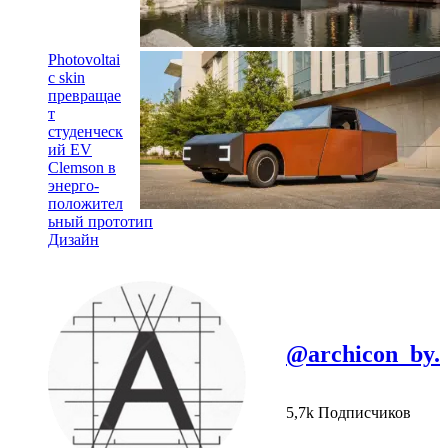
Photovoltai
c skin
превращае
т
студенческ
ий EV
Clemson в
энерго-
положител
ьный прототип
Дизайн
@archicon_by.
5,7k Подписчиков