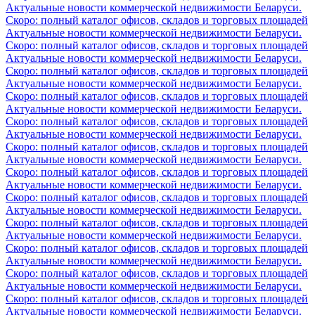
Актуальные новости коммерческой недвижимости Беларуси.
Скоро: полный каталог офисов, складов и торговых площадей
Актуальные новости коммерческой недвижимости Беларуси.
Скоро: полный каталог офисов, складов и торговых площадей
Актуальные новости коммерческой недвижимости Беларуси.
Скоро: полный каталог офисов, складов и торговых площадей
Актуальные новости коммерческой недвижимости Беларуси.
Скоро: полный каталог офисов, складов и торговых площадей
Актуальные новости коммерческой недвижимости Беларуси.
Скоро: полный каталог офисов, складов и торговых площадей
Актуальные новости коммерческой недвижимости Беларуси.
Скоро: полный каталог офисов, складов и торговых площадей
Актуальные новости коммерческой недвижимости Беларуси.
Скоро: полный каталог офисов, складов и торговых площадей
Актуальные новости коммерческой недвижимости Беларуси.
Скоро: полный каталог офисов, складов и торговых площадей
Актуальные новости коммерческой недвижимости Беларуси.
Скоро: полный каталог офисов, складов и торговых площадей
Актуальные новости коммерческой недвижимости Беларуси.
Скоро: полный каталог офисов, складов и торговых площадей
Актуальные новости коммерческой недвижимости Беларуси.
Скоро: полный каталог офисов, складов и торговых площадей
Актуальные новости коммерческой недвижимости Беларуси.
Скоро: полный каталог офисов, складов и торговых площадей
Актуальные новости коммерческой недвижимости Беларуси.