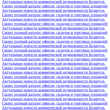
Актуальные новости коммерческой недвижимости Беларуси.
Скоро: полный каталог офисов, складов и торговых площадей
Актуальные новости коммерческой недвижимости Беларуси.
Скоро: полный каталог офисов, складов и торговых площадей
Актуальные новости коммерческой недвижимости Беларуси.
Скоро: полный каталог офисов, складов и торговых площадей
Актуальные новости коммерческой недвижимости Беларуси.
Скоро: полный каталог офисов, складов и торговых площадей
Актуальные новости коммерческой недвижимости Беларуси.
Скоро: полный каталог офисов, складов и торговых площадей
Актуальные новости коммерческой недвижимости Беларуси.
Скоро: полный каталог офисов, складов и торговых площадей
Актуальные новости коммерческой недвижимости Беларуси.
Скоро: полный каталог офисов, складов и торговых площадей
Актуальные новости коммерческой недвижимости Беларуси.
Скоро: полный каталог офисов, складов и торговых площадей
Актуальные новости коммерческой недвижимости Беларуси.
Скоро: полный каталог офисов, складов и торговых площадей
Актуальные новости коммерческой недвижимости Беларуси.
Скоро: полный каталог офисов, складов и торговых площадей
Актуальные новости коммерческой недвижимости Беларуси.
Скоро: полный каталог офисов, складов и торговых площадей
Актуальные новости коммерческой недвижимости Беларуси.
Скоро: полный каталог офисов, складов и торговых площадей
Актуальные новости коммерческой недвижимости Беларуси.