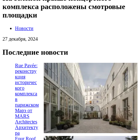
комплекса расположены смотровые
площадки
Новости
27 декабря, 2024
Последние новости
Rue Pavée:
реконстру
кция
историчес
кого
комплекса
в
парижском
Марэ от
MARS
Architectes
Архитекту
ра
Four Roof