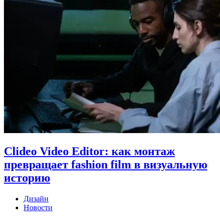
Clideo Video Editor: как монтаж
превращает fashion film в визуальную
историю
Дизайн
Новости