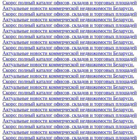
Скоро: полный каталог офисов, складов и торговых площадей
Актуальные новости коммерческой недвижимости Беларуси.
Скоро: полный каталог офисов, складов и торговых площадей
Актуальные новости коммерческой недвижимости Беларуси.
Скоро: полный каталог офисов, складов и торговых площадей
Актуальные новости коммерческой недвижимости Беларуси.
Скоро: полный каталог офисов, складов и торговых площадей
Актуальные новости коммерческой недвижимости Беларуси.
Скоро: полный каталог офисов, складов и торговых площадей
Актуальные новости коммерческой недвижимости Беларуси.
Скоро: полный каталог офисов, складов и торговых площадей
Актуальные новости коммерческой недвижимости Беларуси.
Скоро: полный каталог офисов, складов и торговых площадей
Актуальные новости коммерческой недвижимости Беларуси.
Скоро: полный каталог офисов, складов и торговых площадей
Актуальные новости коммерческой недвижимости Беларуси.
Скоро: полный каталог офисов, складов и торговых площадей
Актуальные новости коммерческой недвижимости Беларуси.
Скоро: полный каталог офисов, складов и торговых площадей
Актуальные новости коммерческой недвижимости Беларуси.
Скоро: полный каталог офисов, складов и торговых площадей
Актуальные новости коммерческой недвижимости Беларуси.
Скоро: полный каталог офисов, складов и торговых площадей
Актуальные новости коммерческой недвижимости Беларуси.
Скоро: полный каталог офисов, складов и торговых площадей