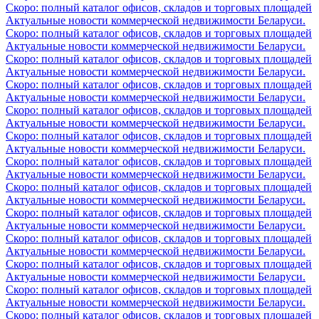
Скоро: полный каталог офисов, складов и торговых площадей
Актуальные новости коммерческой недвижимости Беларуси.
Скоро: полный каталог офисов, складов и торговых площадей
Актуальные новости коммерческой недвижимости Беларуси.
Скоро: полный каталог офисов, складов и торговых площадей
Актуальные новости коммерческой недвижимости Беларуси.
Скоро: полный каталог офисов, складов и торговых площадей
Актуальные новости коммерческой недвижимости Беларуси.
Скоро: полный каталог офисов, складов и торговых площадей
Актуальные новости коммерческой недвижимости Беларуси.
Скоро: полный каталог офисов, складов и торговых площадей
Актуальные новости коммерческой недвижимости Беларуси.
Скоро: полный каталог офисов, складов и торговых площадей
Актуальные новости коммерческой недвижимости Беларуси.
Скоро: полный каталог офисов, складов и торговых площадей
Актуальные новости коммерческой недвижимости Беларуси.
Скоро: полный каталог офисов, складов и торговых площадей
Актуальные новости коммерческой недвижимости Беларуси.
Скоро: полный каталог офисов, складов и торговых площадей
Актуальные новости коммерческой недвижимости Беларуси.
Скоро: полный каталог офисов, складов и торговых площадей
Актуальные новости коммерческой недвижимости Беларуси.
Скоро: полный каталог офисов, складов и торговых площадей
Актуальные новости коммерческой недвижимости Беларуси.
Скоро: полный каталог офисов, складов и торговых площадей