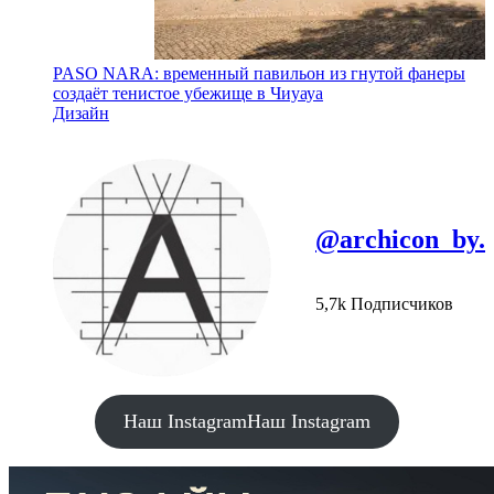
PASO NARA: временный павильон из гнутой фанеры
создаёт тенистое убежище в Чиуауа
Дизайн
@archicon_by.
5,7k Подписчиков
Наш Instagram
Наш Instagram