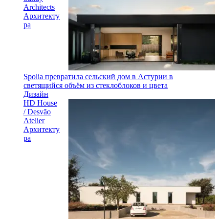
Architects
Архитекту
ра
Spolia превратила сельский дом в Астурии в
светящийся объём из стеклоблоков и цвета
Дизайн
HD House
/ Desvão
Atelier
Архитекту
ра