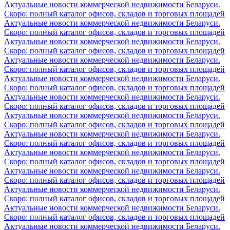
Актуальные новости коммерческой недвижимости Беларуси.
Скоро: полный каталог офисов, складов и торговых площадей
Актуальные новости коммерческой недвижимости Беларуси.
Скоро: полный каталог офисов, складов и торговых площадей
Актуальные новости коммерческой недвижимости Беларуси.
Скоро: полный каталог офисов, складов и торговых площадей
Актуальные новости коммерческой недвижимости Беларуси.
Скоро: полный каталог офисов, складов и торговых площадей
Актуальные новости коммерческой недвижимости Беларуси.
Скоро: полный каталог офисов, складов и торговых площадей
Актуальные новости коммерческой недвижимости Беларуси.
Скоро: полный каталог офисов, складов и торговых площадей
Актуальные новости коммерческой недвижимости Беларуси.
Скоро: полный каталог офисов, складов и торговых площадей
Актуальные новости коммерческой недвижимости Беларуси.
Скоро: полный каталог офисов, складов и торговых площадей
Актуальные новости коммерческой недвижимости Беларуси.
Скоро: полный каталог офисов, складов и торговых площадей
Актуальные новости коммерческой недвижимости Беларуси.
Скоро: полный каталог офисов, складов и торговых площадей
Актуальные новости коммерческой недвижимости Беларуси.
Скоро: полный каталог офисов, складов и торговых площадей
Актуальные новости коммерческой недвижимости Беларуси.
Скоро: полный каталог офисов, складов и торговых площадей
Актуальные новости коммерческой недвижимости Беларуси.