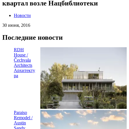
квартал возле Нацбиблиотеки
Новости
30 июня, 2016
Последние новости
RDH
House /
Čechvala
Architects
Архитекту
ра
Paraiso
Remodel /
Austin
Sandy