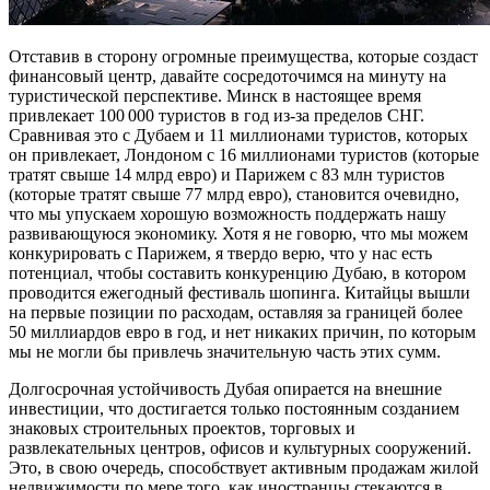
Отставив в сторону огромные преимущества, которые создаст
финансовый центр, давайте сосредоточимся на минуту на
туристической перспективе. Минск в настоящее время
привлекает 100 000 туристов в год из-за пределов СНГ.
Сравнивая это с Дубаем и 11 миллионами туристов, которых
он привлекает, Лондоном с 16 миллионами туристов (которые
тратят свыше 14 млрд евро) и Парижем с 83 млн туристов
(которые тратят свыше 77 млрд евро), становится очевидно,
что мы упускаем хорошую возможность поддержать нашу
развивающуюся экономику. Хотя я не говорю, что мы можем
конкурировать с Парижем, я твердо верю, что у нас есть
потенциал, чтобы составить конкуренцию Дубаю, в котором
проводится ежегодный фестиваль шопинга. Китайцы вышли
на первые позиции по расходам, оставляя за границей более
50 миллиардов евро в год, и нет никаких причин, по которым
мы не могли бы привлечь значительную часть этих сумм.
Долгосрочная устойчивость Дубая опирается на внешние
инвестиции, что достигается только постоянным созданием
знаковых строительных проектов, торговых и
развлекательных центров, офисов и культурных сооружений.
Это, в свою очередь, способствует активным продажам жилой
недвижимости по мере того, как иностранцы стекаются в