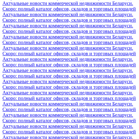
Актуальные новости коммерческой недвижимости Беларуси.
Скоро: полный каталог офисов, складов и торговых площадей
Актуальные новости коммерческой недвижимости Беларуси.
Скоро: полный каталог офисов, складов и торговых площадей
Актуальные новости коммерческой недвижимости Беларуси.
Скоро: полный каталог офисов, складов и торговых площадей
Актуальные новости коммерческой недвижимости Беларуси.
Скоро: полный каталог офисов, складов и торговых площадей
Актуальные новости коммерческой недвижимости Беларуси.
Скоро: полный каталог офисов, складов и торговых площадей
Актуальные новости коммерческой недвижимости Беларуси.
Скоро: полный каталог офисов, складов и торговых площадей
Актуальные новости коммерческой недвижимости Беларуси.
Скоро: полный каталог офисов, складов и торговых площадей
Актуальные новости коммерческой недвижимости Беларуси.
Скоро: полный каталог офисов, складов и торговых площадей
Актуальные новости коммерческой недвижимости Беларуси.
Скоро: полный каталог офисов, складов и торговых площадей
Актуальные новости коммерческой недвижимости Беларуси.
Скоро: полный каталог офисов, складов и торговых площадей
Актуальные новости коммерческой недвижимости Беларуси.
Скоро: полный каталог офисов, складов и торговых площадей
Актуальные новости коммерческой недвижимости Беларуси.
Скоро: полный каталог офисов, складов и торговых площадей
Актуальные новости коммерческой недвижимости Беларуси.