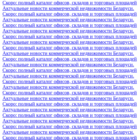
Скоро: полный каталог офисов, складов и торговых площадей
Актуальные новости коммерческой недвижимости Беларуси.
Скоро: полный каталог офисов, складов и торговых площадей
Актуальные новости коммерческой недвижимости Беларуси.
Скоро: полный каталог офисов, складов и торговых площадей
Актуальные новости коммерческой недвижимости Беларуси.
Скоро: полный каталог офисов, складов и торговых площадей
Актуальные новости коммерческой недвижимости Беларуси.
Скоро: полный каталог офисов, складов и торговых площадей
Актуальные новости коммерческой недвижимости Беларуси.
Скоро: полный каталог офисов, складов и торговых площадей
Актуальные новости коммерческой недвижимости Беларуси.
Скоро: полный каталог офисов, складов и торговых площадей
Актуальные новости коммерческой недвижимости Беларуси.
Скоро: полный каталог офисов, складов и торговых площадей
Актуальные новости коммерческой недвижимости Беларуси.
Скоро: полный каталог офисов, складов и торговых площадей
Актуальные новости коммерческой недвижимости Беларуси.
Скоро: полный каталог офисов, складов и торговых площадей
Актуальные новости коммерческой недвижимости Беларуси.
Скоро: полный каталог офисов, складов и торговых площадей
Актуальные новости коммерческой недвижимости Беларуси.
Скоро: полный каталог офисов, складов и торговых площадей
Актуальные новости коммерческой недвижимости Беларуси.
Скоро: полный каталог офисов, складов и торговых площадей