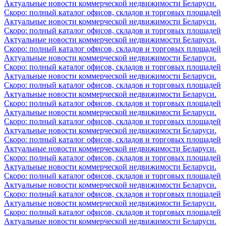
Актуальные новости коммерческой недвижимости Беларуси.
Скоро: полный каталог офисов, складов и торговых площадей
Актуальные новости коммерческой недвижимости Беларуси.
Скоро: полный каталог офисов, складов и торговых площадей
Актуальные новости коммерческой недвижимости Беларуси.
Скоро: полный каталог офисов, складов и торговых площадей
Актуальные новости коммерческой недвижимости Беларуси.
Скоро: полный каталог офисов, складов и торговых площадей
Актуальные новости коммерческой недвижимости Беларуси.
Скоро: полный каталог офисов, складов и торговых площадей
Актуальные новости коммерческой недвижимости Беларуси.
Скоро: полный каталог офисов, складов и торговых площадей
Актуальные новости коммерческой недвижимости Беларуси.
Скоро: полный каталог офисов, складов и торговых площадей
Актуальные новости коммерческой недвижимости Беларуси.
Скоро: полный каталог офисов, складов и торговых площадей
Актуальные новости коммерческой недвижимости Беларуси.
Скоро: полный каталог офисов, складов и торговых площадей
Актуальные новости коммерческой недвижимости Беларуси.
Скоро: полный каталог офисов, складов и торговых площадей
Актуальные новости коммерческой недвижимости Беларуси.
Скоро: полный каталог офисов, складов и торговых площадей
Актуальные новости коммерческой недвижимости Беларуси.
Скоро: полный каталог офисов, складов и торговых площадей
Актуальные новости коммерческой недвижимости Беларуси.