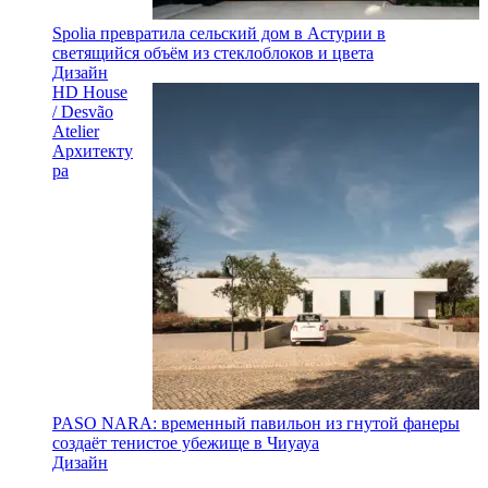
Spolia превратила сельский дом в Астурии в
светящийся объём из стеклоблоков и цвета
Дизайн
HD House
/ Desvão
Atelier
Архитекту
ра
PASO NARA: временный павильон из гнутой фанеры
создаёт тенистое убежище в Чиуауа
Дизайн