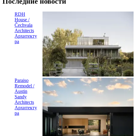
Последние новости
RDH
House /
Čechvala
Architects
Архитекту
ра
Paraiso
Remodel /
Austin
Sandy
Architects
Архитекту
ра