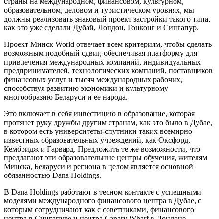
страны на международном, финансовом, культурном,
образовательном, деловом и туристическом уровнях, мы
должны реализовать знаковый проект застройки такого типа,
как это уже сделали Дубай, Лондон, Гонконг и Сингапур.
Проект Минск World отвечает всем критериям, чтобы сделать
возможным подобный сдвиг, обеспечивая платформу для
привлечения международных компаний, индивидуальных
предпринимателей, технологических компаний, поставщиков
финансовых услуг и тысяч международных рабочих,
способствуя развитию экономики и культурному
многообразию Беларуси и ее народа.
Это включает в себя инвестицию в образование, которая
протянет руку дружбы другим странам, как это было в Дубае,
в котором есть университеты-спутники таких всемирно
известных образовательных учреждений, как Оксфорд,
Кембридж и Гарвард. Предложить те же возможности, что
предлагают эти образовательные центры обучения, жителям
Минска, Беларуси и региона в целом является основной
обязанностью Dana Holdings.
В Dana Holdings работают в тесном контакте с успешными
моделями международного финансового центра в Дубае, с
которым сотрудничают как с советниками, финансового
центра в Сингапуре и центра Canary Wharf в Лондоне,