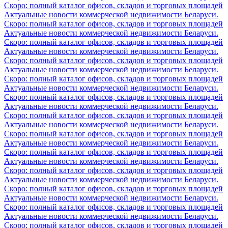
Скоро: полный каталог офисов, складов и торговых площадей
Актуальные новости коммерческой недвижимости Беларуси.
Скоро: полный каталог офисов, складов и торговых площадей
Актуальные новости коммерческой недвижимости Беларуси.
Скоро: полный каталог офисов, складов и торговых площадей
Актуальные новости коммерческой недвижимости Беларуси.
Скоро: полный каталог офисов, складов и торговых площадей
Актуальные новости коммерческой недвижимости Беларуси.
Скоро: полный каталог офисов, складов и торговых площадей
Актуальные новости коммерческой недвижимости Беларуси.
Скоро: полный каталог офисов, складов и торговых площадей
Актуальные новости коммерческой недвижимости Беларуси.
Скоро: полный каталог офисов, складов и торговых площадей
Актуальные новости коммерческой недвижимости Беларуси.
Скоро: полный каталог офисов, складов и торговых площадей
Актуальные новости коммерческой недвижимости Беларуси.
Скоро: полный каталог офисов, складов и торговых площадей
Актуальные новости коммерческой недвижимости Беларуси.
Скоро: полный каталог офисов, складов и торговых площадей
Актуальные новости коммерческой недвижимости Беларуси.
Скоро: полный каталог офисов, складов и торговых площадей
Актуальные новости коммерческой недвижимости Беларуси.
Скоро: полный каталог офисов, складов и торговых площадей
Актуальные новости коммерческой недвижимости Беларуси.
Скоро: полный каталог офисов, складов и торговых площадей