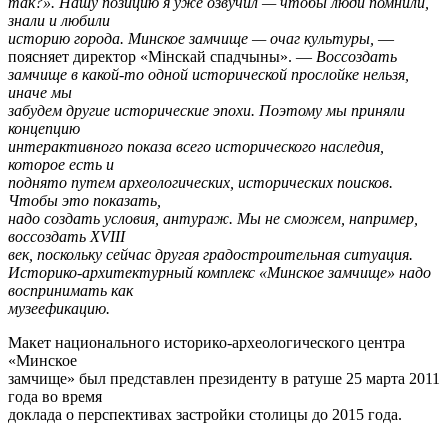
так?». Нашу позицию я уже озвучил — чтобы люди помнили,
знали и любили
историю города. Минское замчище — очаг культуры,
—
поясняет директор «Мiнскай спадчыны». —
Воссоздать
замчище в какой-то одной исторической прослойке нельзя,
иначе мы
забудем другие исторические эпохи. Поэтому мы приняли
концепцию
интерактивного показа всего исторического наследия,
которое есть и
поднято путем археологических, исторических поисков.
Чтобы это показать,
надо создать условия, антураж. Мы не сможем, например,
воссоздать XVIII
век, поскольку сейчас другая градостроительная ситуация.
Историко-архитектурный комплекс «Минское замчище» надо
воспринимать как
музеефикацию.
Макет национального историко-археологического центра
«Минское
замчище» был представлен президенту в ратуше 25 марта 2011
года во время
доклада о перспективах застройки столицы до 2015 года.