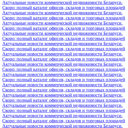
Актуальные новости коммерческой недвижимости Беларуси.
Скоро: полный каталог офисов, складов и торговых площадей
Актуальные новости коммерческой недвижимости Беларуси.
Скоро: полный каталог офисов, складов и торговых площадей
Актуальные новости коммерческой недвижимости Беларуси.
Скоро: полный каталог офисов, складов и торговых площадей
Актуальные новости коммерческой недвижимости Беларуси.
Скоро: полный каталог офисов, складов и торговых площадей
Актуальные новости коммерческой недвижимости Беларуси.
Скоро: полный каталог офисов, складов и торговых площадей
Актуальные новости коммерческой недвижимости Беларуси.
Скоро: полный каталог офисов, складов и торговых площадей
Актуальные новости коммерческой недвижимости Беларуси.
Скоро: полный каталог офисов, складов и торговых площадей
Актуальные новости коммерческой недвижимости Беларуси.
Скоро: полный каталог офисов, складов и торговых площадей
Актуальные новости коммерческой недвижимости Беларуси.
Скоро: полный каталог офисов, складов и торговых площадей
Актуальные новости коммерческой недвижимости Беларуси.
Скоро: полный каталог офисов, складов и торговых площадей
Актуальные новости коммерческой недвижимости Беларуси.
Скоро: полный каталог офисов, складов и торговых площадей
Актуальные новости коммерческой недвижимости Беларуси.
Скоро: полный каталог офисов, складов и торговых площадей
Актуальные новости коммерческой недвижимости Беларуси.