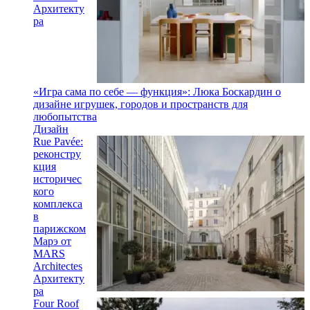
Архитекту
ра
«Игра сама по себе — функция»: Люка Боскардин о
дизайне игрушек, городов и пространств для
любопытства
Дизайн
Rue Pavée:
реконстру
кция
историчес
кого
комплекса
в
парижском
Марэ от
MARS
Architectes
Архитекту
ра
Four Roof