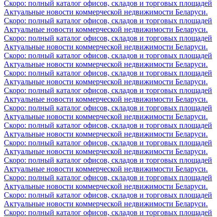
Скоро: полный каталог офисов, складов и торговых площадей
Актуальные новости коммерческой недвижимости Беларуси.
Скоро: полный каталог офисов, складов и торговых площадей
Актуальные новости коммерческой недвижимости Беларуси.
Скоро: полный каталог офисов, складов и торговых площадей
Актуальные новости коммерческой недвижимости Беларуси.
Скоро: полный каталог офисов, складов и торговых площадей
Актуальные новости коммерческой недвижимости Беларуси.
Скоро: полный каталог офисов, складов и торговых площадей
Актуальные новости коммерческой недвижимости Беларуси.
Скоро: полный каталог офисов, складов и торговых площадей
Актуальные новости коммерческой недвижимости Беларуси.
Скоро: полный каталог офисов, складов и торговых площадей
Актуальные новости коммерческой недвижимости Беларуси.
Скоро: полный каталог офисов, складов и торговых площадей
Актуальные новости коммерческой недвижимости Беларуси.
Скоро: полный каталог офисов, складов и торговых площадей
Актуальные новости коммерческой недвижимости Беларуси.
Скоро: полный каталог офисов, складов и торговых площадей
Актуальные новости коммерческой недвижимости Беларуси.
Скоро: полный каталог офисов, складов и торговых площадей
Актуальные новости коммерческой недвижимости Беларуси.
Скоро: полный каталог офисов, складов и торговых площадей
Актуальные новости коммерческой недвижимости Беларуси.
Скоро: полный каталог офисов, складов и торговых площадей