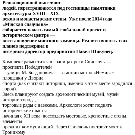
Революционной выселяют
людей, перестраиваются под гостиницы памятники
архитектуры XVIII—XIX
веков и монастырские стены. Уже после 2014 года
«Мiнская спадчына»
собирается начать самый глобальный проект в
историческом центре —
восстановление минского замчища. Реалистичность этих
планов подтвердил в
интервью директор предприятия Павел Шикунец.
Комплекс разместится в границах реки Свислочь —
проспекта Победителей
—улицы М. Богдановича — станции метро «Немига» —
площадки у Дворца
спорта (как считают историки, именно в этом месте зародился
город).
Здесь планируют создать археологический музей, музей
истории города,
торговые ряды с навесами. Археологи хотят поднять
исторические пласты
начиная с XII века, воссоздать мостовые, крепостные стены,
элементы
прежних коммуникаций. Через Свислочь построят мост к
Троицкому