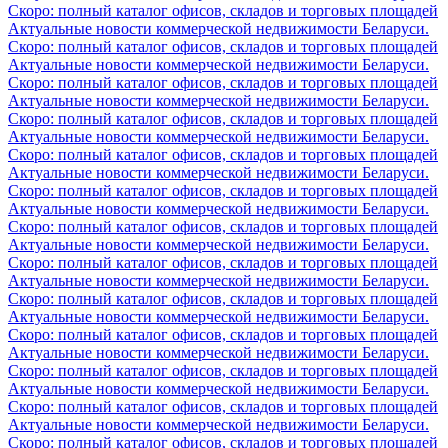
Скоро: полный каталог офисов, складов и торговых площадей
Актуальные новости коммерческой недвижимости Беларуси.
Скоро: полный каталог офисов, складов и торговых площадей
Актуальные новости коммерческой недвижимости Беларуси.
Скоро: полный каталог офисов, складов и торговых площадей
Актуальные новости коммерческой недвижимости Беларуси.
Скоро: полный каталог офисов, складов и торговых площадей
Актуальные новости коммерческой недвижимости Беларуси.
Скоро: полный каталог офисов, складов и торговых площадей
Актуальные новости коммерческой недвижимости Беларуси.
Скоро: полный каталог офисов, складов и торговых площадей
Актуальные новости коммерческой недвижимости Беларуси.
Скоро: полный каталог офисов, складов и торговых площадей
Актуальные новости коммерческой недвижимости Беларуси.
Скоро: полный каталог офисов, складов и торговых площадей
Актуальные новости коммерческой недвижимости Беларуси.
Скоро: полный каталог офисов, складов и торговых площадей
Актуальные новости коммерческой недвижимости Беларуси.
Скоро: полный каталог офисов, складов и торговых площадей
Актуальные новости коммерческой недвижимости Беларуси.
Скоро: полный каталог офисов, складов и торговых площадей
Актуальные новости коммерческой недвижимости Беларуси.
Скоро: полный каталог офисов, складов и торговых площадей
Актуальные новости коммерческой недвижимости Беларуси.
Скоро: полный каталог офисов, складов и торговых площадей