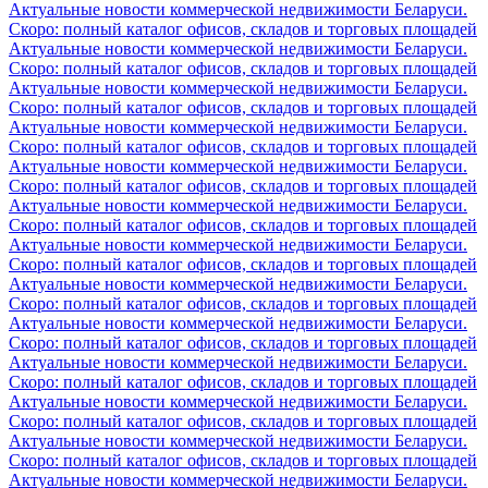
Актуальные новости коммерческой недвижимости Беларуси.
Скоро: полный каталог офисов, складов и торговых площадей
Актуальные новости коммерческой недвижимости Беларуси.
Скоро: полный каталог офисов, складов и торговых площадей
Актуальные новости коммерческой недвижимости Беларуси.
Скоро: полный каталог офисов, складов и торговых площадей
Актуальные новости коммерческой недвижимости Беларуси.
Скоро: полный каталог офисов, складов и торговых площадей
Актуальные новости коммерческой недвижимости Беларуси.
Скоро: полный каталог офисов, складов и торговых площадей
Актуальные новости коммерческой недвижимости Беларуси.
Скоро: полный каталог офисов, складов и торговых площадей
Актуальные новости коммерческой недвижимости Беларуси.
Скоро: полный каталог офисов, складов и торговых площадей
Актуальные новости коммерческой недвижимости Беларуси.
Скоро: полный каталог офисов, складов и торговых площадей
Актуальные новости коммерческой недвижимости Беларуси.
Скоро: полный каталог офисов, складов и торговых площадей
Актуальные новости коммерческой недвижимости Беларуси.
Скоро: полный каталог офисов, складов и торговых площадей
Актуальные новости коммерческой недвижимости Беларуси.
Скоро: полный каталог офисов, складов и торговых площадей
Актуальные новости коммерческой недвижимости Беларуси.
Скоро: полный каталог офисов, складов и торговых площадей
Актуальные новости коммерческой недвижимости Беларуси.