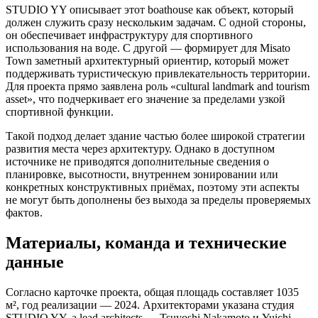
STUDIO YY описывает этот boathouse как объект, который
должен служить сразу нескольким задачам. С одной стороны,
он обеспечивает инфраструктуру для спортивного
использования на воде. С другой — формирует для Misato
Town заметный архитектурный ориентир, который может
поддерживать туристическую привлекательность территории.
Для проекта прямо заявлена роль «cultural landmark and tourism
asset», что подчеркивает его значение за пределами узкой
спортивной функции.
Такой подход делает здание частью более широкой стратегии
развития места через архитектуру. Однако в доступном
источнике не приводятся дополнительные сведения о
планировке, высотности, внутреннем зонировании или
конкретных конструктивных приёмах, поэтому эти аспекты
не могут быть дополнены без выхода за пределы проверяемых
фактов.
Материалы, команда и технические
данные
Согласно карточке проекта, общая площадь составляет 1035
м², год реализации — 2024. Архитекторами указана студия
STUDIO YY, а lead architects — Tsuyoshi Nakamoto и Yuichi