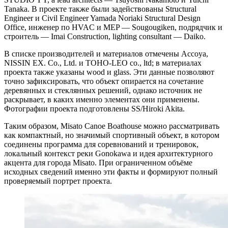
Tanaka. В проекте также были задействованы Structural
Engineer и Civil Engineer Yamada Noriaki Structural Design
Office, инженер по HVAC и MEP — Sougougiken, подрядчик и
строитель — Imai Construction, lighting consultant — Daiko.
В списке производителей и материалов отмечены Accoya,
NISSIN EX. Co., Ltd. и TOHO-LEO co., ltd; в материалах
проекта также указаны wood и glass. Эти данные позволяют
точно зафиксировать, что объект опирается на сочетание
деревянных и стеклянных решений, однако источник не
раскрывает, в каких именно элементах они применены.
Фотографии проекта подготовлены SS/Hiroki Akita.
Таким образом, Misato Canoe Boathouse можно рассматривать
как компактный, но значимый спортивный объект, в котором
соединены программа для соревнований и тренировок,
локальный контекст реки Gonokawa и идея архитектурного
акцента для города Misato. При ограниченном объёме
исходных сведений именно эти факты и формируют полный
проверяемый портрет проекта.