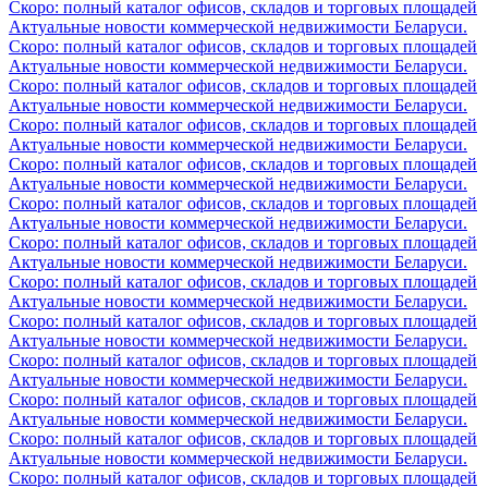
Скоро: полный каталог офисов, складов и торговых площадей
Актуальные новости коммерческой недвижимости Беларуси.
Скоро: полный каталог офисов, складов и торговых площадей
Актуальные новости коммерческой недвижимости Беларуси.
Скоро: полный каталог офисов, складов и торговых площадей
Актуальные новости коммерческой недвижимости Беларуси.
Скоро: полный каталог офисов, складов и торговых площадей
Актуальные новости коммерческой недвижимости Беларуси.
Скоро: полный каталог офисов, складов и торговых площадей
Актуальные новости коммерческой недвижимости Беларуси.
Скоро: полный каталог офисов, складов и торговых площадей
Актуальные новости коммерческой недвижимости Беларуси.
Скоро: полный каталог офисов, складов и торговых площадей
Актуальные новости коммерческой недвижимости Беларуси.
Скоро: полный каталог офисов, складов и торговых площадей
Актуальные новости коммерческой недвижимости Беларуси.
Скоро: полный каталог офисов, складов и торговых площадей
Актуальные новости коммерческой недвижимости Беларуси.
Скоро: полный каталог офисов, складов и торговых площадей
Актуальные новости коммерческой недвижимости Беларуси.
Скоро: полный каталог офисов, складов и торговых площадей
Актуальные новости коммерческой недвижимости Беларуси.
Скоро: полный каталог офисов, складов и торговых площадей
Актуальные новости коммерческой недвижимости Беларуси.
Скоро: полный каталог офисов, складов и торговых площадей