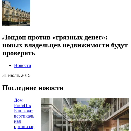
Лондон против «грязных денег»:
новых владельцев недвижимости будут
проверять
Новости
31 июля, 2015
Последние новости
Дом
Pridi41 в
Бангкоке:
вертикаль
ная
организац