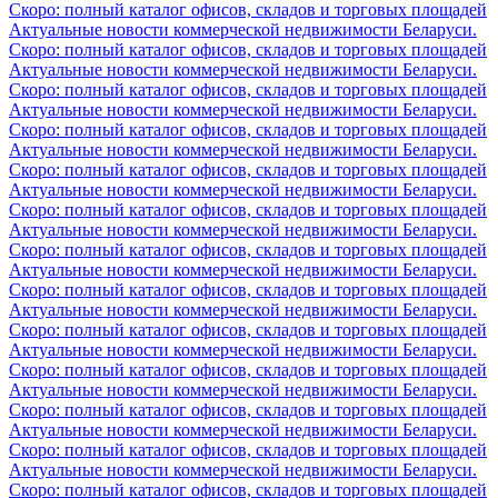
Скоро: полный каталог офисов, складов и торговых площадей
Актуальные новости коммерческой недвижимости Беларуси.
Скоро: полный каталог офисов, складов и торговых площадей
Актуальные новости коммерческой недвижимости Беларуси.
Скоро: полный каталог офисов, складов и торговых площадей
Актуальные новости коммерческой недвижимости Беларуси.
Скоро: полный каталог офисов, складов и торговых площадей
Актуальные новости коммерческой недвижимости Беларуси.
Скоро: полный каталог офисов, складов и торговых площадей
Актуальные новости коммерческой недвижимости Беларуси.
Скоро: полный каталог офисов, складов и торговых площадей
Актуальные новости коммерческой недвижимости Беларуси.
Скоро: полный каталог офисов, складов и торговых площадей
Актуальные новости коммерческой недвижимости Беларуси.
Скоро: полный каталог офисов, складов и торговых площадей
Актуальные новости коммерческой недвижимости Беларуси.
Скоро: полный каталог офисов, складов и торговых площадей
Актуальные новости коммерческой недвижимости Беларуси.
Скоро: полный каталог офисов, складов и торговых площадей
Актуальные новости коммерческой недвижимости Беларуси.
Скоро: полный каталог офисов, складов и торговых площадей
Актуальные новости коммерческой недвижимости Беларуси.
Скоро: полный каталог офисов, складов и торговых площадей
Актуальные новости коммерческой недвижимости Беларуси.
Скоро: полный каталог офисов, складов и торговых площадей