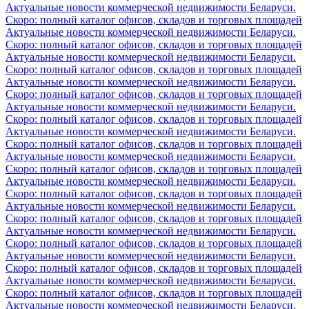
Актуальные новости коммерческой недвижимости Беларуси.
Скоро: полный каталог офисов, складов и торговых площадей
Актуальные новости коммерческой недвижимости Беларуси.
Скоро: полный каталог офисов, складов и торговых площадей
Актуальные новости коммерческой недвижимости Беларуси.
Скоро: полный каталог офисов, складов и торговых площадей
Актуальные новости коммерческой недвижимости Беларуси.
Скоро: полный каталог офисов, складов и торговых площадей
Актуальные новости коммерческой недвижимости Беларуси.
Скоро: полный каталог офисов, складов и торговых площадей
Актуальные новости коммерческой недвижимости Беларуси.
Скоро: полный каталог офисов, складов и торговых площадей
Актуальные новости коммерческой недвижимости Беларуси.
Скоро: полный каталог офисов, складов и торговых площадей
Актуальные новости коммерческой недвижимости Беларуси.
Скоро: полный каталог офисов, складов и торговых площадей
Актуальные новости коммерческой недвижимости Беларуси.
Скоро: полный каталог офисов, складов и торговых площадей
Актуальные новости коммерческой недвижимости Беларуси.
Скоро: полный каталог офисов, складов и торговых площадей
Актуальные новости коммерческой недвижимости Беларуси.
Скоро: полный каталог офисов, складов и торговых площадей
Актуальные новости коммерческой недвижимости Беларуси.
Скоро: полный каталог офисов, складов и торговых площадей
Актуальные новости коммерческой недвижимости Беларуси.