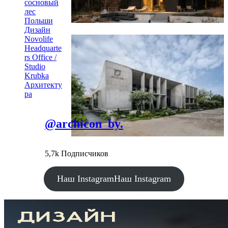
сосновый
лес
Польши
Дизайн
Novolife
Headquarte
rs Office /
Studio
Krubka
Архитекту
ра
@archicon_by.
5,7k Подписчиков
Наш Instagram
Наш Instagram