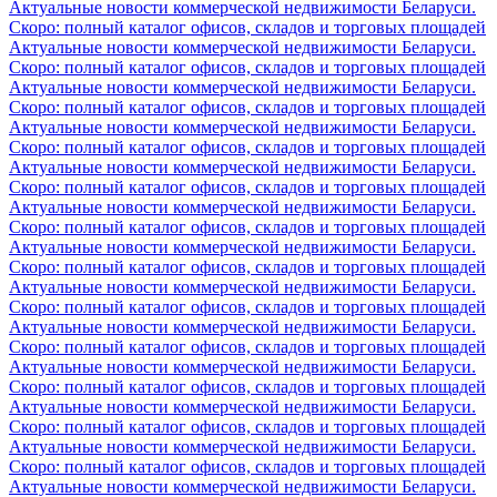
Актуальные новости коммерческой недвижимости Беларуси.
Скоро: полный каталог офисов, складов и торговых площадей
Актуальные новости коммерческой недвижимости Беларуси.
Скоро: полный каталог офисов, складов и торговых площадей
Актуальные новости коммерческой недвижимости Беларуси.
Скоро: полный каталог офисов, складов и торговых площадей
Актуальные новости коммерческой недвижимости Беларуси.
Скоро: полный каталог офисов, складов и торговых площадей
Актуальные новости коммерческой недвижимости Беларуси.
Скоро: полный каталог офисов, складов и торговых площадей
Актуальные новости коммерческой недвижимости Беларуси.
Скоро: полный каталог офисов, складов и торговых площадей
Актуальные новости коммерческой недвижимости Беларуси.
Скоро: полный каталог офисов, складов и торговых площадей
Актуальные новости коммерческой недвижимости Беларуси.
Скоро: полный каталог офисов, складов и торговых площадей
Актуальные новости коммерческой недвижимости Беларуси.
Скоро: полный каталог офисов, складов и торговых площадей
Актуальные новости коммерческой недвижимости Беларуси.
Скоро: полный каталог офисов, складов и торговых площадей
Актуальные новости коммерческой недвижимости Беларуси.
Скоро: полный каталог офисов, складов и торговых площадей
Актуальные новости коммерческой недвижимости Беларуси.
Скоро: полный каталог офисов, складов и торговых площадей
Актуальные новости коммерческой недвижимости Беларуси.