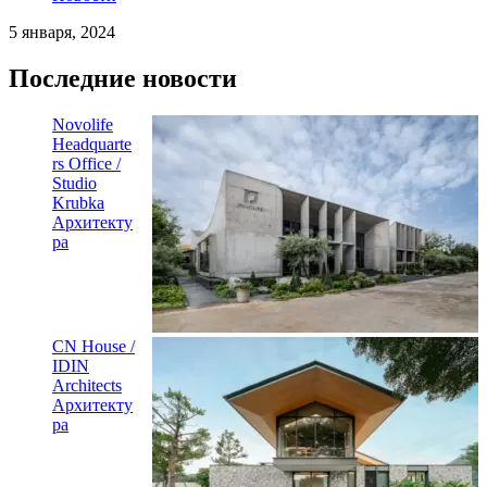
5 января, 2024
Последние новости
Novolife
Headquarte
rs Office /
Studio
Krubka
Архитекту
ра
CN House /
IDIN
Architects
Архитекту
ра