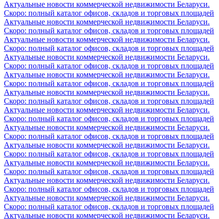
Актуальные новости коммерческой недвижимости Беларуси.
Скоро: полный каталог офисов, складов и торговых площадей
Актуальные новости коммерческой недвижимости Беларуси.
Скоро: полный каталог офисов, складов и торговых площадей
Актуальные новости коммерческой недвижимости Беларуси.
Скоро: полный каталог офисов, складов и торговых площадей
Актуальные новости коммерческой недвижимости Беларуси.
Скоро: полный каталог офисов, складов и торговых площадей
Актуальные новости коммерческой недвижимости Беларуси.
Скоро: полный каталог офисов, складов и торговых площадей
Актуальные новости коммерческой недвижимости Беларуси.
Скоро: полный каталог офисов, складов и торговых площадей
Актуальные новости коммерческой недвижимости Беларуси.
Скоро: полный каталог офисов, складов и торговых площадей
Актуальные новости коммерческой недвижимости Беларуси.
Скоро: полный каталог офисов, складов и торговых площадей
Актуальные новости коммерческой недвижимости Беларуси.
Скоро: полный каталог офисов, складов и торговых площадей
Актуальные новости коммерческой недвижимости Беларуси.
Скоро: полный каталог офисов, складов и торговых площадей
Актуальные новости коммерческой недвижимости Беларуси.
Скоро: полный каталог офисов, складов и торговых площадей
Актуальные новости коммерческой недвижимости Беларуси.
Скоро: полный каталог офисов, складов и торговых площадей
Актуальные новости коммерческой недвижимости Беларуси.