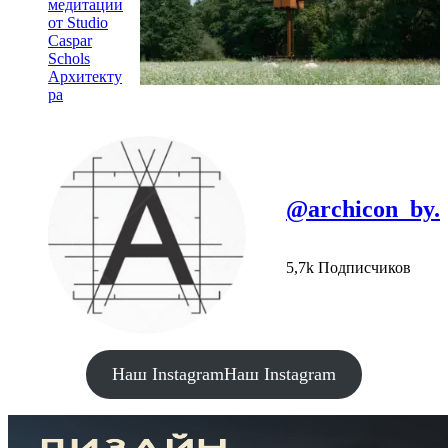
медитации
от Studio
Caspar
Schols
Архитекту
ра
@archicon_by.
5,7k Подписчиков
Наш Instagram
Наш Instagram