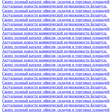
Скоро: полный каталог офисов, складов и торговых площадей
Актуальные новости коммерческой недвижимости Беларуси.
Скоро: полный каталог офисов, складов и торговых площадей
Актуальные новости коммерческой недвижимости Беларуси.
Скоро: полный каталог офисов, складов и торговых площадей
Актуальные новости коммерческой недвижимости Беларуси.
Скоро: полный каталог офисов, складов и торговых площадей
Актуальные новости коммерческой недвижимости Беларуси.
Скоро: полный каталог офисов, складов и торговых площадей
Актуальные новости коммерческой недвижимости Беларуси.
Скоро: полный каталог офисов, складов и торговых площадей
Актуальные новости коммерческой недвижимости Беларуси.
Скоро: полный каталог офисов, складов и торговых площадей
Актуальные новости коммерческой недвижимости Беларуси.
Скоро: полный каталог офисов, складов и торговых площадей
Актуальные новости коммерческой недвижимости Беларуси.
Скоро: полный каталог офисов, складов и торговых площадей
Актуальные новости коммерческой недвижимости Беларуси.
Скоро: полный каталог офисов, складов и торговых площадей
Актуальные новости коммерческой недвижимости Беларуси.
Скоро: полный каталог офисов, складов и торговых площадей
Актуальные новости коммерческой недвижимости Беларуси.
Скоро: полный каталог офисов, складов и торговых площадей
Актуальные новости коммерческой недвижимости Беларуси.
Скоро: полный каталог офисов, складов и торговых площадей