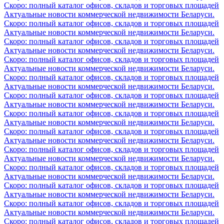
Скоро: полный каталог офисов, складов и торговых площадей
Актуальные новости коммерческой недвижимости Беларуси.
Скоро: полный каталог офисов, складов и торговых площадей
Актуальные новости коммерческой недвижимости Беларуси.
Скоро: полный каталог офисов, складов и торговых площадей
Актуальные новости коммерческой недвижимости Беларуси.
Скоро: полный каталог офисов, складов и торговых площадей
Актуальные новости коммерческой недвижимости Беларуси.
Скоро: полный каталог офисов, складов и торговых площадей
Актуальные новости коммерческой недвижимости Беларуси.
Скоро: полный каталог офисов, складов и торговых площадей
Актуальные новости коммерческой недвижимости Беларуси.
Скоро: полный каталог офисов, складов и торговых площадей
Актуальные новости коммерческой недвижимости Беларуси.
Скоро: полный каталог офисов, складов и торговых площадей
Актуальные новости коммерческой недвижимости Беларуси.
Скоро: полный каталог офисов, складов и торговых площадей
Актуальные новости коммерческой недвижимости Беларуси.
Скоро: полный каталог офисов, складов и торговых площадей
Актуальные новости коммерческой недвижимости Беларуси.
Скоро: полный каталог офисов, складов и торговых площадей
Актуальные новости коммерческой недвижимости Беларуси.
Скоро: полный каталог офисов, складов и торговых площадей
Актуальные новости коммерческой недвижимости Беларуси.
Скоро: полный каталог офисов, складов и торговых площадей